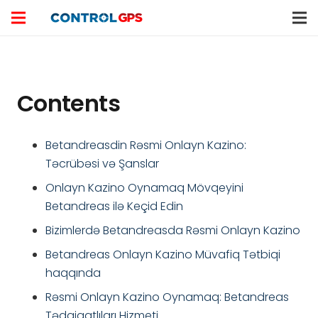
Contents
Betandreasdin Rəsmi Onlayn Kazino:
Təcrübəsi və Şanslar
Onlayn Kazino Oynamaq Mövqeyini
Betandreas ilə Keçid Edin
Bizimlerdə Betandreasda Rəsmi Onlayn Kazino
Betandreas Onlayn Kazino Müvafiq Tətbiqi
haqqında
Rəsmi Onlayn Kazino Oynamaq: Betandreas
Tədqiqatlıları Hizmeti