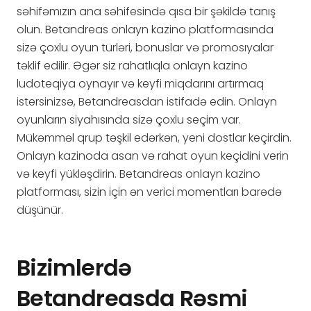
səhifəmızın ana səhifesində qısa bir şəkildə tanış
olun. Betandreas onlayn kazino platformasında
sizə çoxlu oyun türləri, bonuslar və promosıyalar
təklif edilir. Əgər siz rahatlıqla onlayn kazino
ludoteqiya oynayır və keyfi miqdarını artırmaq
istersinizsə, Betandreasdan istifadə edin. Onlayn
oyunların siyahısında sizə çoxlu seçim var.
Mükəmməl qrup təşkil edərkən, yeni dostlar keçirdin.
Onlayn kazinoda asan və rahat oyun keçidini verin
və keyfi yükləşdirin. Betandreas onlayn kazino
platforması, sizin için ən verici momentları barədə
düşünür.
Bizimlerdə
Betandreasda Rəsmi