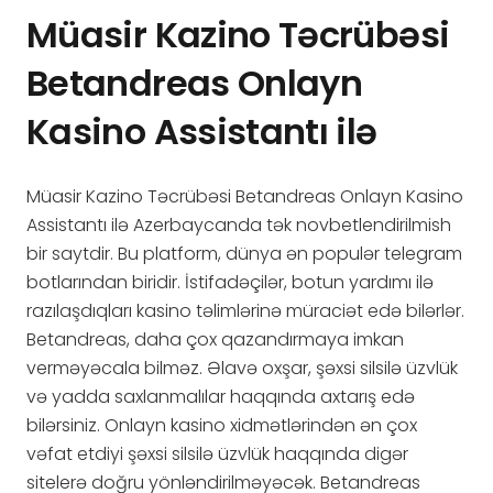
Müasir Kazino Təcrübəsi
Betandreas Onlayn
Kasino Assistantı ilə
Müasir Kazino Təcrübəsi Betandreas Onlayn Kasino
Assistantı ilə Azerbaycanda tək novbetlendirilmish
bir saytdir. Bu platform, dünya ən populər telegram
botlarından biridir. İstifadəçilər, botun yardımı ilə
razılaşdıqları kasino təlimlərinə müraciət edə bilərlər.
Betandreas, daha çox qazandırmaya imkan
verməyəcala bilməz. Əlavə oxşar, şəxsi silsilə üzvlük
və yadda saxlanmalılar haqqında axtarış edə
bilərsiniz. Onlayn kasino xidmətlərindən ən çox
vəfat etdiyi şəxsi silsilə üzvlük haqqında digər
sitelerə doğru yönləndirilməyəcək. Betandreas