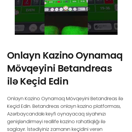
Onlayn Kazino Oynamaq
Mövqeyini Betandreas
ilə Keçid Edin
Onlayn Kazino Oynamaq Mövqeyini Betandreas ilə
Keçid Edin. Betandreas onlayn kazino platforması,
Azərbaycandakı keyfi oynayacaq siyahınızı
genişləndirməyi reallife kazino rahatlıqlığı ilə
saglayır. İstədiyiniz zamanın keçidini verən