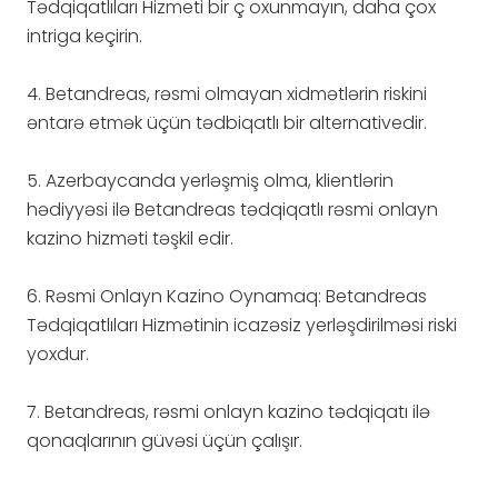
Tədqiqatlıları Hizmeti bir ç oxunmayın, daha çox
intriga keçirin.
4. Betandreas, rəsmi olmayan xidmətlərin riskini
əntarə etmək üçün tədbiqatlı bir alternativedir.
5. Azerbaycanda yerləşmiş olma, klientlərin
hədiyyəsi ilə Betandreas tədqiqatlı rəsmi onlayn
kazino hizməti təşkil edir.
6. Rəsmi Onlayn Kazino Oynamaq: Betandreas
Tədqiqatlıları Hizmətinin icazəsiz yerləşdirilməsi riski
yoxdur.
7. Betandreas, rəsmi onlayn kazino tədqiqatı ilə
qonaqlarının güvəsi üçün çalışır.