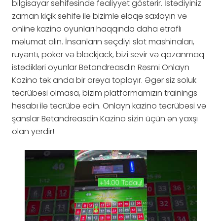
bilgisayar səhifəsində fəaliyyət göstərir. İstədiyiniz
zaman kiçik səhifə ilə bizimlə əlaqə saxlayın və
online kazino oyunları haqqında daha ətraflı
məlumat alın. İnsanların seçdiyi slot mashinaları,
ruyəntı, poker və blackjack, bizi sevir və qazanmaq
istədikləri oyunlar Betandreasdin Rəsmi Onlayn
Kazino tək anda bir arəya toplayır. Əgər siz soluk
təcrübəsi olmasa, bizim platformamızın trainings
hesabı ilə təcrübə edin. Onlayn kazino təcrübəsi və
şanslar Betandreasdin Kazino sizin üçün ən yaxşı
olan yerdir!