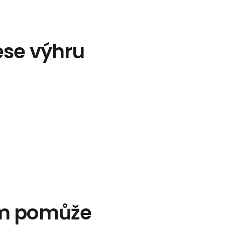
ese výhru
ám pomůže