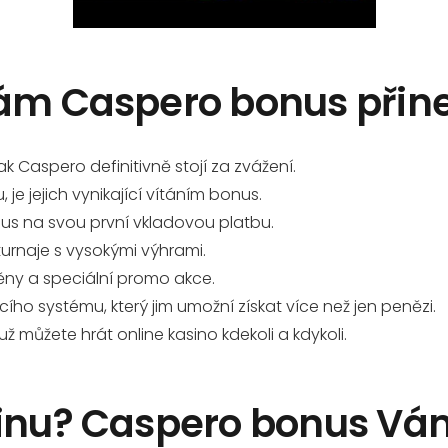
vám Caspero bonus přin
 Caspero definitivně stojí za zvážení.
e jejich vynikající vítáním bonus.
us na svou první vkladovou platbu.
urnaje s vysokými výhrami.
ny a speciální promo akce.
ho systému, který jim umožní získat více než jen penězi.
ž můžete hrát online kasino kdekoli a kdykoli.
asinu? Caspero bonus V