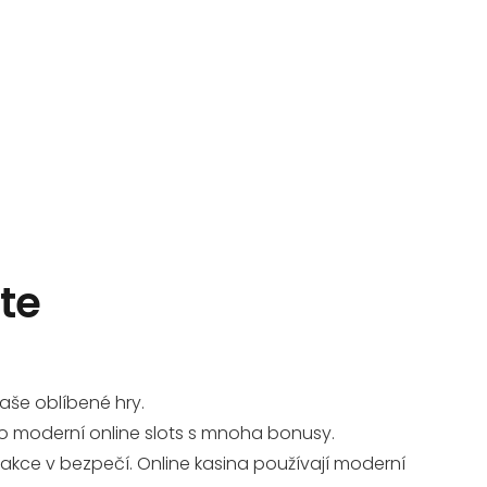
ete
vaše oblíbené hry.
ž po moderní online slots s mnoha bonusy.
sakce v bezpečí. Online kasina používají moderní