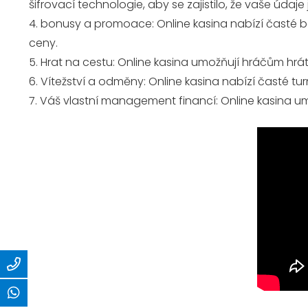
šifrovací technologie, aby se zajistilo, že vaše údaj
4. bonusy a promoace: Online kasina nabízí časté
ceny.
5. Hrat na cestu: Online kasina umožňují hráčům hrát
6. Vítežství a odměny: Online kasina nabízí časté tu
7. Váš vlastní management financí: Online kasina um