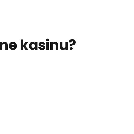
ine kasinu?