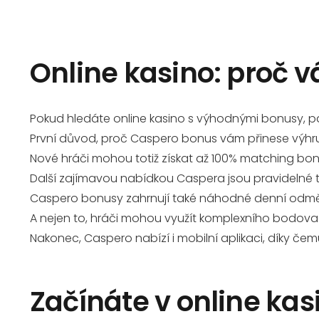
Online kasino: proč 
Pokud hledáte online kasino s výhodnými bonusy, pak
První důvod, proč Caspero bonus vám přinese výhru, j
Nové hráči mohou totiž získat až 100% matching bon
Další zajímavou nabídkou Caspera jsou pravidelné t
Caspero bonusy zahrnují také náhodné denní odmě
A nejen to, hráči mohou využít komplexního bodovací
Nakonec, Caspero nabízí i mobilní aplikaci, díky čemu
Začínáte v online k