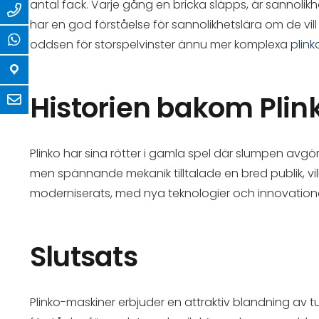
antal fack. Varje gång en bricka släpps, är sannolikhe
har en god förståelse för sannolikhetslära om de vil
oddsen för storspelvinster ännu mer komplexa
plin
Historien bakom Plin
Plinko har sina rötter i gamla spel där slumpen avgör 
men spännande mekanik tilltalade en bred publik, vil
moderniserats, med nya teknologier och innovatione
Slutsats
Plinko-maskiner erbjuder en attraktiv blandning av tur