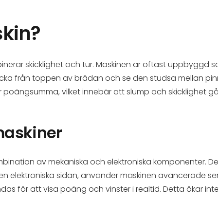
skin?
inerar skicklighet och tur. Maskinen är oftast uppbyggd
bricka från toppen av brädan och se den studsa mellan pinna
ller poängsumma, vilket innebär att slump och skicklighet 
maskiner
ination av mekaniska och elektroniska komponenter. De m
den elektroniska sidan, använder maskinen avancerade se
ndas för att visa poäng och vinster i realtid. Detta ökar i