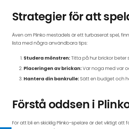
Strategier för att spel
Även om Plinko mestadels är ett turbaserat spel, fi
lista med några användbara tips:
Studera mönstren:
Titta på hur brickor beter
Placeringen av brickan:
Var noga med var och
Hantera din bankrulle:
Sätt en budget och håll
Förstå oddsen i Plink
För att bli en skicklig Plinko-spelare är det viktig