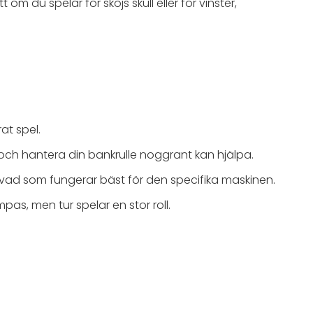
du spelar för skojs skull eller för vinster,
at spel.
och hantera din bankrulle noggrant kan hjälpa.
 vad som fungerar bäst för den specifika maskinen.
as, men tur spelar en stor roll.