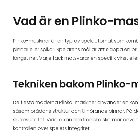
Vad är en Plinko-ma
Plinko-maskiner är en typ av spelautomat som komb
pinnar eller spikar. Spelarens mål är att släppa en 
längst ner. Varje fack motsvarar en specifik vinst e
Tekniken bakom Plinko-
De flesta moderna Plinko-maskiner använder en komb
såsom brädans struktur och tillhörande pinnar. På 
slutresultatet. Vidare kan elektroniska skärmar anvä
kontrollen över spelets integritet.