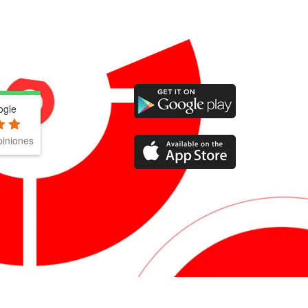
ogle
iniones