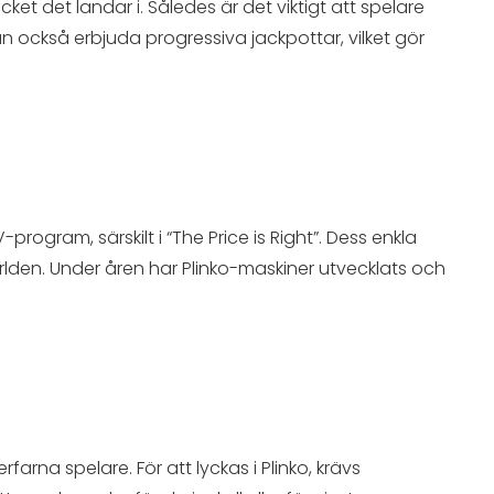
ket det landar i. Således är det viktigt att spelare
an också erbjuda progressiva jackpottar, vilket gör
rogram, särskilt i “The Price is Right”. Dess enkla
ärlden. Under åren har Plinko-maskiner utvecklats och
arna spelare. För att lyckas i Plinko, krävs