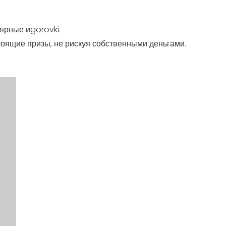
лярные иgorovki.
тоящие призы, не рискуя собственными деньгами.