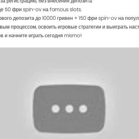
 за регистрацию, без внесения депозита.
де 50 фри spin-ov на famous slots.
рвого депозита до 10000 гривен + 150 фри spin-ov на попу
вым процессом, освоить игровые стратегии и выиграть нас
в и начните играть сегодня mismo!