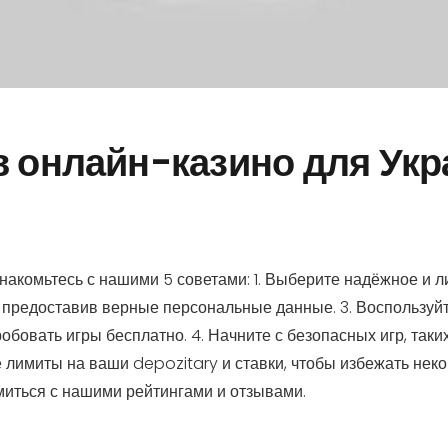
в онлайн-казино для Укр
знакомьтесь с нашими 5 советами: 1. Выберите надёжное и 
ь, предоставив верные персональные данные. 3. Воспользуй
бовать игры бесплатно. 4. Начните с безопасных игр, таких
е лимиты на ваши depozitary и ставки, чтобы избежать не
миться с нашими рейтингами и отзывами.