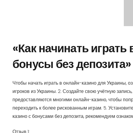
«Как начинать играть 
бонусы без депозита»
Чтобы начать играть в онлайн-казино для Украины, о
игроков из Украины. 2. Создайте свою учётную запис
предоставляются многими онлайн-казино, чтобы попро
переходить к более рискованным играм. 5. Установит
казино с бонусами без депозита, рекомендуем ознако
Отзыв 1: