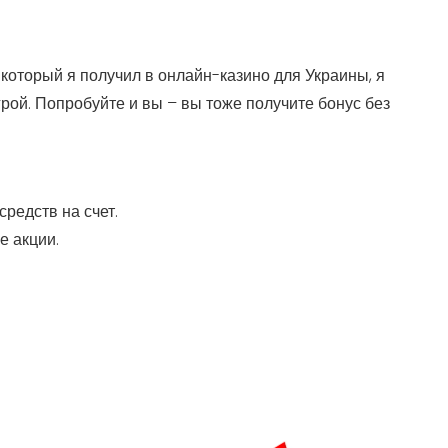
 который я получил в онлайн-казино для Украины, я
грой. Попробуйте и вы – вы тоже получите бонус без
редств на счет.
е акции.