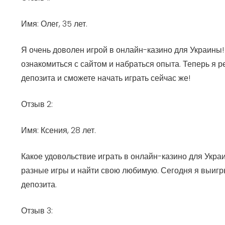
Имя: Олег, 35 лет.
Я очень доволен игрой в онлайн-казино для Украины!
ознакомиться с сайтом и набраться опыта. Теперь я 
депозита и сможете начать играть сейчас же!
Отзыв 2:
Имя: Ксения, 28 лет.
Какое удовольствие играть в онлайн-казино для Укра
разные игры и найти свою любимую. Сегодня я выигр
депозита.
Отзыв 3: