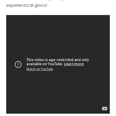
esperienza di gioco!