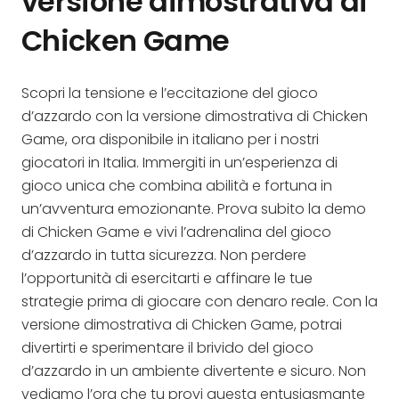
versione dimostrativa di
Chicken Game
Scopri la tensione e l’eccitazione del gioco
d’azzardo con la versione dimostrativa di Chicken
Game, ora disponibile in italiano per i nostri
giocatori in Italia. Immergiti in un’esperienza di
gioco unica che combina abilità e fortuna in
un’avventura emozionante. Prova subito la demo
di Chicken Game e vivi l’adrenalina del gioco
d’azzardo in tutta sicurezza. Non perdere
l’opportunità di esercitarti e affinare le tue
strategie prima di giocare con denaro reale. Con la
versione dimostrativa di Chicken Game, potrai
divertirti e sperimentare il brivido del gioco
d’azzardo in un ambiente divertente e sicuro. Non
vediamo l’ora che tu provi questa entusiasmante