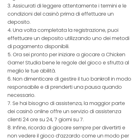
3. Assicurati di leggere attentamente i termini e le
condizioni del casinò prima di effettuare un
deposito.
4. Una volta completata la registrazione, puoi
effettuare un deposito utilizzando uno dei metodi
di pagamento disponibili.
5. Ora sei pronto per iniziare a giocare a Chicken
Game! Studia bene le regole del gioco e sfrutta al
meglio le tue abilità.
6. Non dimenticare di gestire il tuo bankroll in modo
responsabile e di prenderti una pausa quando
necessario.
7. Se hai bisogno di assistenza, la maggior parte
dei casinò online offre un servizio di assistenza
clienti 24 ore su 24, 7 giorni su 7.
8. Infine, ricorda di giocare sempre per divertirti e
non vedere il gioco d’azzardo come un modo per