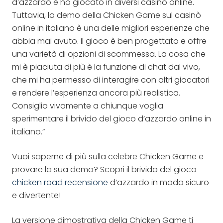
d’azzardo e ho giocato in diversi casinò online.
Tuttavia, la demo della Chicken Game sul casinò
online in italiano è una delle migliori esperienze che
abbia mai avuto. Il gioco è ben progettato e offre
una varietà di opzioni di scommessa. La cosa che
mi è piaciuta di più è la funzione di chat dal vivo,
che mi ha permesso di interagire con altri giocatori
e rendere l’esperienza ancora più realistica.
Consiglio vivamente a chiunque voglia
sperimentare il brivido del gioco d’azzardo online in
italiano.”
Vuoi saperne di più sulla celebre Chicken Game e
provare la sua demo? Scopri il brivido del gioco
chicken road recensione
d’azzardo in modo sicuro
e divertente!
La versione dimostrativa della Chicken Game ti