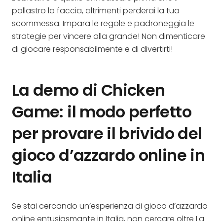
pollastro lo faccia, altrimenti perderai la tua
scommessa. Impara le regole e padroneggia le
strategie per vincere alla grande! Non dimenticare
di giocare responsabilmente e di divertirti!
La demo di Chicken
Game: il modo perfetto
per provare il brivido del
gioco d’azzardo online in
Italia
Se stai cercando un’esperienza di gioco d’azzardo
online entusiasmante in Italia, non cercare oltre La