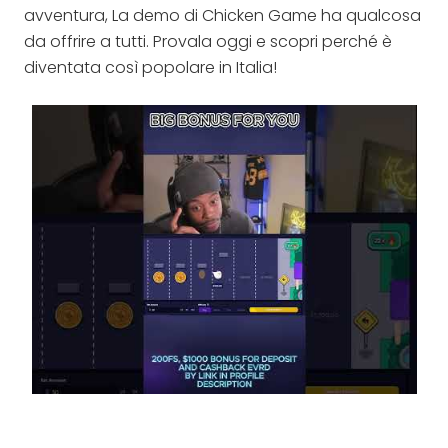
avventura, La demo di Chicken Game ha qualcosa
da offrire a tutti. Provala oggi e scopri perché è
diventata così popolare in Italia!