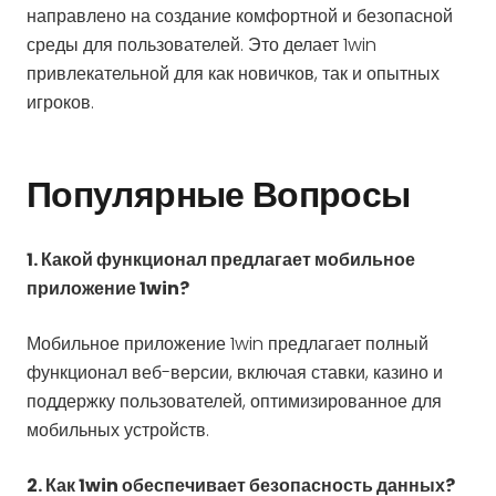
направлено на создание комфортной и безопасной
среды для пользователей. Это делает 1win
привлекательной для как новичков, так и опытных
игроков.
Популярные Вопросы
1. Какой функционал предлагает мобильное
приложение 1win?
Мобильное приложение 1win предлагает полный
функционал веб-версии, включая ставки, казино и
поддержку пользователей, оптимизированное для
мобильных устройств.
2. Как 1win обеспечивает безопасность данных?