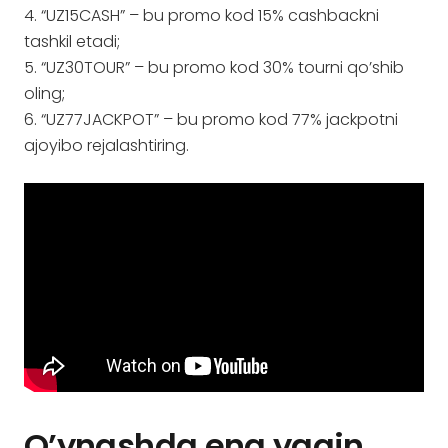
4. “UZ15CASH” – bu promo kod 15% cashbackni
tashkil etadi;
5. “UZ30TOUR” – bu promo kod 30% tourni qo’shib
oling;
6. “UZ77JACKPOT” – bu promo kod 77% jackpotni
ajoyibo rejalashtiring.
O’ynashda eng yaqin