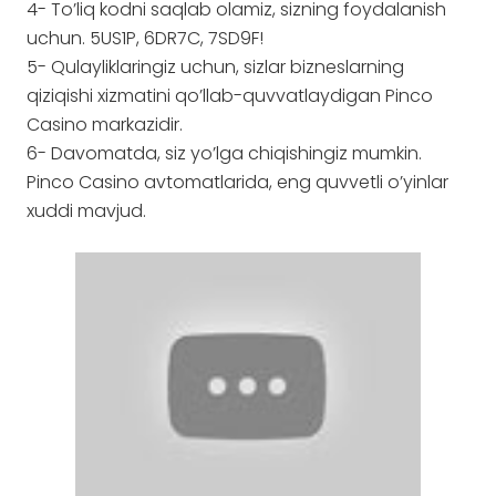
4- To’liq kodni saqlab olamiz, sizning foydalanish
uchun. 5US1P, 6DR7C, 7SD9F!
5- Qulayliklaringiz uchun, sizlar bizneslarning
qiziqishi xizmatini qo’llab-quvvatlaydigan Pinco
Casino markazidir.
6- Davomatda, siz yo’lga chiqishingiz mumkin.
Pinco Casino avtomatlarida, eng quvvetli o’yinlar
xuddi mavjud.