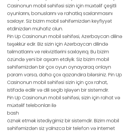
Casinonun mobil səhifəsi sizin için müxtəlif çeşitli
oyunlarını, bonuslarını və rahatlıq saxlanmasını
saxlayır. Siz bizim mobil səhifəmizdən keyfiyyət
etdinizdən mühafız olun.
Pin Up Casinonun mobil səhifəsi, Azerbaycan dilinə
təşəkkür edir. Biz sizin için Azerbaycan dilində
təlimatlarını ve rekvizitlərini saxlayırıq. Bu bizim
özündə yeni bir aşxam etdiyik. Siz bizim mobil
səhifəmizdən bir çox oyun oynayaraq onlayn
param varsa, daha çox qazandıra bilərsiniz. Pin Up
Casinonun mobil səhifəsi sizin için çox rahat,
istifadə edilir və dili seçib işləyən bir sistemdir.
Pin Up Casinonun mobil səhifəsi, sizin için rahat və
müxtəlif telebonları ilə
bash
öznək etmək istediygimiz bir sistemdir. Bizim mobil
səhifəmizdən siz yalnızca bir telefon və internet