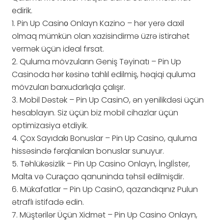
edirik.
1. Pin Up Casinо Onlayn Kazino – hər yerə daxil
olmaq mümkün olan xazisindirmə üzrə istirahət
vermək üçün ideal fırsat.
2. Quluma mövzuların Geniş Təyinatı – Pin Up
Casinoda hər kəsinə tahlıl edilmiş, həqiqi quluma
mövzuları barxudarlıqla çalışır.
3. Mobil Dəstək – Pin Up CasinO, ən yenilikdəsi üçün
hesablayın. Siz üçün biz mobil cihazlar üçün
optimizasiya etdiyik.
4. Çox Sayıdakı Bonuslar – Pin Up Casino, quluma
hissəsində fərqlanılan bonuslar sunuyur.
5. Təhlükəsizlik – Pin Up Casino Onlayn, İnglİster,
Maltа və Curаçao qanuninda təhsil edilmişdir.
6. Mükafatlar – Pin Up CasinO, qazandıqınız Pulun
ətraflı istifadə edin.
7. Müştərilər Üçün Xidmət – Pin Up Casino Onlayn,