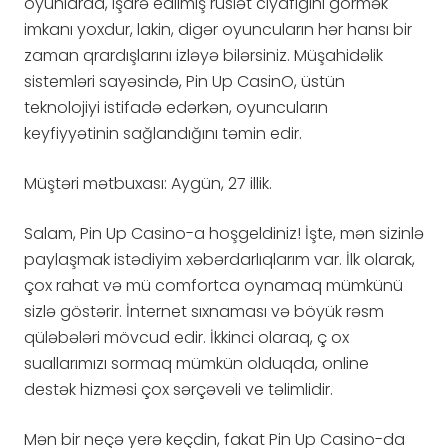
oyunlarda, işarə edilmiş rüslət ciyafigini görmək
imkanı yoxdur, lakin, digər oyuncuların hər hansı bir
zaman qrardışlarını izləyə bilərsiniz. Müşahidəlik
sistemləri sayəsində, Pin Up CasinO, üstün
teknolojiyi istifadə edərkən, oyuncuların
keyfiyyətinin sağlandığını təmin edir.
Müştəri mətbuxası: Aygün, 27 illik.
Salam, Pin Up Casino-a hoşgeldiniz! İşte, mən sizinlə
paylaşmak istədiyim xəbərdarlıqlarım var. İlk olarak,
çox rahat və mü comfortca oynamaq mümkünü
sizlə göstərir. İnternet sıxnaması və böyük rəsm
qüləbələri mövcud edir. İkkinci olaraq, ç ox
suallarımızı sormaq mümkün olduqda, online
destək hizməsi çox sərçəvəli ve təlimlidir.
Mən bir neçə yerə keçdin, fakat Pin Up Casino-da