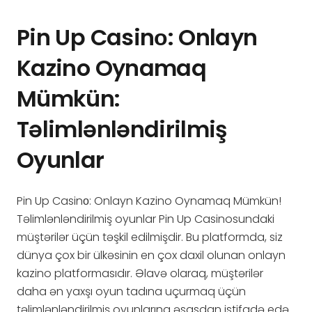
Pin Up Casinо: Onlayn
Kazino Oynamaq
Mümkün:
Təlimlənləndirilmiş
Oyunlar
Pin Up Casinо: Onlayn Kazino Oynamaq Mümkün!
Təlimlənləndirilmiş oyunlar Pin Up Casinosundaki
müştərilər üçün təşkil edilmişdir. Bu platformda, siz
dünya çox bir ülkəsinin en çox daxil olunan onlayn
kazino platformasıdır. Əlavə olaraq, müştərilər
daha ən yaxşı oyun tadına uçurmaq üçün
təlimlənləndirilmiş oyunlarına əsasdan istifadə edə