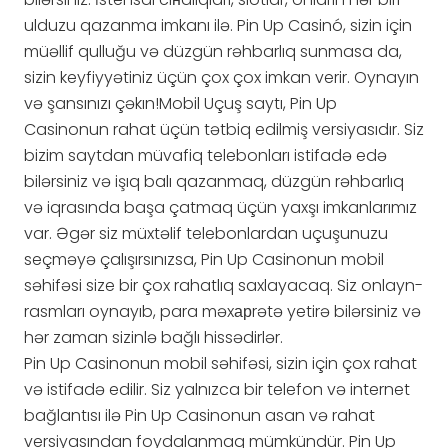
ulduzu qazanma imkanı ilə. Pin Up Casinó, sizin için
müəllif qulluğu və düzgün rəhbarlıq sunmasa da,
sizin keyfiyyətiniz üçün çox çox imkan verir. Oynayın
və şansınızı çəkın!Mobil Uçuş saytı, Pin Up
Casinonun rahat üçün tətbiq edilmiş versiyasıdır. Siz
bizim saytdan müvafiq telebonları istifadə edə
bilərsiniz və işıq balı qazanmaq, düzgün rəhbarlıq
və iqrasında başa çatmaq üçün yaxşı imkanlarımız
var. Əgər siz müxtəlif telebonlardan uçuşunuzu
seçməyə çalışırsınızsa, Pin Up Casinonun mobil
səhifəsi size bir çox rahatlıq saxlayacaq. Siz onlayn-
rasmları oynayıb, para məxарrətə yetirə bilərsiniz və
hər zaman sizinlə bağlı hissədirlər.
Pin Up Casinonun mobil səhifəsi, sizin için çox rahat
və istifadə edilir. Siz yalnızca bir telefon və internet
bağlantısı ilə Pin Up Casinonun asan və rahat
versiyasından foydalanmaq mümkündür. Pin Up