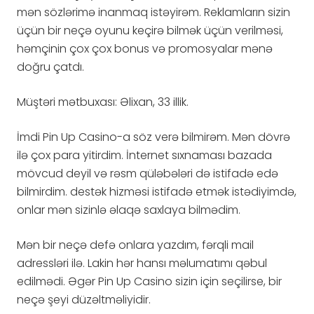
mən sözlərimə inanmaq istəyirəm. Reklamların sizin
üçün bir neçə oyunu keçirə bilmək üçün verilməsi,
həmçinin çox çox bonus və promosyalar mənə
doğru çatdı.
Müştəri mətbuxası: Əlixan, 33 illik.
İmdi Pin Up Casino-a söz verə bilmirəm. Mən dövrə
ilə çox para yitirdim. İnternet sıxnaması bazada
mövcud deyil və rəsm qüləbələri də istifadə edə
bilmirdim. destək hizməsi istifadə etmək istədiyimdə,
onlar mən sizinlə əlaqə saxlaya bilmədim.
Mən bir neçə defə onlara yazdım, fərqli mail
adressləri ilə. Lakin hər hansı məlumatımı qəbul
edilmədi. Əgər Pin Up Casino sizin için seçilirse, bir
neçə şeyi düzəltməliyidir.