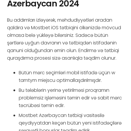
Azerbaycan 2024
Bu addımları izləyərək, məhdudiyyətləri aradan
qaldıra və Mostbet iOS tətbiqini ölkənizdə mövcud
olmasa belə yükləyə bilərsiniz. Sadəcə bütün
şərtlərə uyğun davranın və tətbiqdən istifadənin
qanuni olduğundan əmin olun. Endirmə və tətbiqi
quraşdırma prosesi sizə asanlıqla təqdim olunur.
Bütün mərc seçimləri mobil istifadə üçün w
tamtym miejscu optimallaşdırılmışdır.
Bu tələblərin yerinə yetirilməsi proqramın
problemsiz işləməsini təmin edir və sabit mərc
təcrübəsi təmin edir.
Mostbet Azərbaycan tətbiqi vasitəsilə
qeydiyyatdan keçən bütün yeni istifadəçilərə
səxavətli bonuslar təqdim edirik.