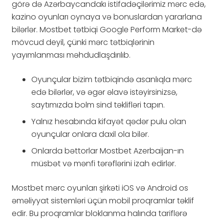
görə də Azərbaycandakı istifadəçilərimiz mərc edə,
kazino oyunları oynaya və bonuslardan yararlana
bilərlər. Mostbet tətbiqi Google Perform Market-də
mövcud deyil, çünki mərc tətbiqlərinin
yayımlanması məhdudlaşdırılıb.
Oyunçular bizim tətbiqində asanlıqla mərc
edə bilərlər, və əgər əlavə istəyirsinizsə,
saytımızda bolm sind təklifləri tapın.
Yalnız hesabında kifayət qədər pulu olan
oyunçular onlara daxil ola bilər.
Onlarda bəttorlar Mostbet Azerbaijan-ın
müsbət və mənfi tərəflərini izah edirlər.
Mostbet mərc oyunları şirkəti iOS və Android os
əməliyyat sistemləri üçün mobil proqramlar təklif
edir. Bu proqramlar bloklanma halında tariflərə