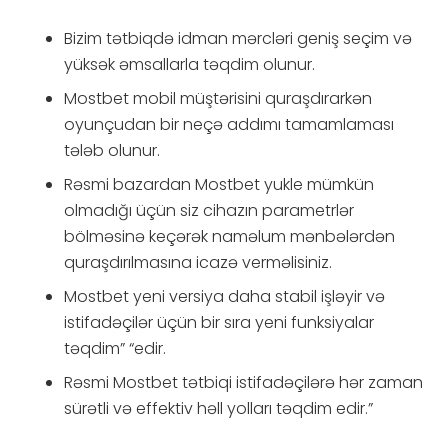
Bizim tətbiqdə idman mərcləri geniş seçim və
yüksək əmsallarla təqdim olunur.
Mostbet mobil müştərisini quraşdırarkən
oyunçudan bir neçə addımı tamamlaması
tələb olunur.
Rəsmi bazardan Mostbet yukle mümkün
olmadığı üçün siz cihazın parametrlər
bölməsinə keçərək naməlum mənbələrdən
quraşdırılmasına icazə verməlisiniz.
Mostbet yeni versiya daha stabil işləyir və
istifadəçilər üçün bir sıra yeni funksiyalar
təqdim” “edir.
Rəsmi Mostbet tətbiqi istifadəçilərə hər zaman
sürətli və effektiv həll yolları təqdim edir.”