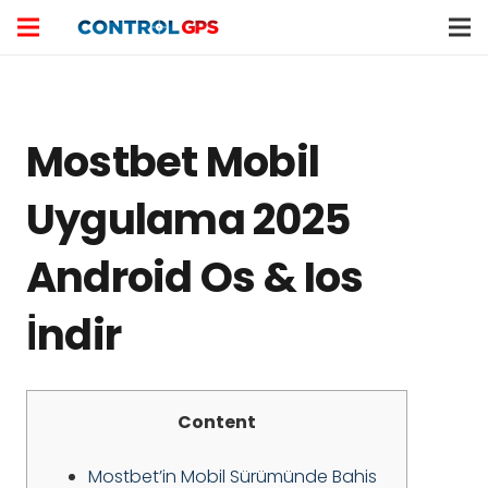
Mostbet Mobil
Uygulama 2025
Android Os & Ios
İndir
Content
Mostbet’in Mobil Sürümünde Bahis