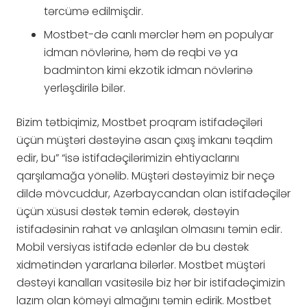
tərcümə edilmişdir.
Mostbet-də canlı mərclər həm ən populyar
idman növlərinə, həm də reqbi və ya
badminton kimi ekzotik idman növlərinə
yerləşdirilə bilər.
Bizim tətbiqimiz, Mostbet proqram istifadəçiləri
üçün müştəri dəstəyinə asan çıxış imkanı təqdim
edir, bu” “isə istifadəçilərimizin ehtiyaclarını
qarşılamağa yönəlib. Müştəri dəstəyimiz bir neçə
dildə mövcuddur, Azərbaycandan olan istifadəçilər
üçün xüsusi dəstək təmin edərək, dəstəyin
istifadəsinin rahat və anlaşılan olmasını təmin edir.
Mobil versiyas istifadə edənlər də bu dəstək
xidmətindən yararlana bilərlər. Mostbet müştəri
dəstəyi kanalları vasitəsilə biz hər bir istifadəçimizin
lazım olan köməyi almağını təmin edirik. Mostbet