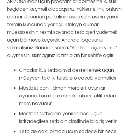
ARIZONA indir üçün proqramlar bölməsinə xüsusi
keçiddən keçməli olacaqsınız. Yükləmə linki onlayn
qumar klubunun portalının əsas səhifəsinin yuxarı
terrain küncündə yerləşir. Onlayn qumar
müəssisəsinin rəsmi saytında tətbiqləri yükləmək
üçün bölməyə keçərək, Android loqosunu
vurmalısınız. Bundan sonra, “Android üçün yüklə”
düyməsini sıxmağınız lazım olan bir səhifə açılır.
Cihazlar iOS tətbiqimizi dəstəkləmək üçün
müəyyən texniki tələblərə cavab verməlidir.
Mostbet canlı idman mərcləri, oyunlar
oynanarkən mərc etmək imkanı təklif edən
mərc növüdür.
Mostbet tətbiqinin yenilənməsi üçün
istifadəçilərə tətbiqin daxilində bildiriş verilir.
Tətbiqə daxil olmaq üçün sadəcə bir neçə