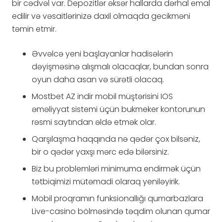
bir cədvəl var. Depozitlər əksər hallarda dərhal emal
edilir və vəsaitlərinizə daxil olmaqda gecikməni
təmin etmir.
Əvvəlcə yeni başlayanlar hadisələrin
dəyişməsinə alışmalı olacaqlar, bundan sonra
oyun daha asan və sürətli olacaq.
Mostbet AZ indir mobil müştərisini IOS
əməliyyat sistemi üçün bukmeker kontorunun
rəsmi saytından əldə etmək olar.
Qarşılaşma haqqında nə qədər çox bilsəniz,
bir o qədər yaxşı mərc edə bilərsiniz.
Biz bu problemləri minimuma endirmək üçün
tətbiqimizi mütəmadi olaraq yeniləyirik.
Mobil proqramın funksionallığı qumarbazlara
Live-casino bölməsində təqdim olunan qumar