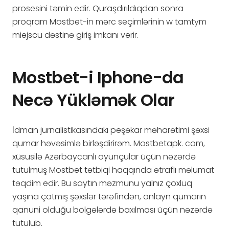
prosesini təmin edir. Quraşdırıldıqdan sonra
proqram Mostbet-in mərc seçimlərinin w tamtym
miejscu dəstinə giriş imkanı verir.
Mostbet-i Iphone-da
Necə Yükləmək Olar
İdman jurnalistikasındakı peşəkar məharətimi şəxsi
qumar həvəsimlə birləşdirirəm. Mostbetapk. com,
xüsusilə Azərbaycanlı oyunçular üçün nəzərdə
tutulmuş Mostbet tətbiqi haqqında ətraflı məlumat
təqdim edir. Bu saytın məzmunu yalnız çoxluq
yaşına çatmış şəxslər tərəfindən, onlayn qumarın
qanuni olduğu bölgələrdə baxılması üçün nəzərdə
tutulub.