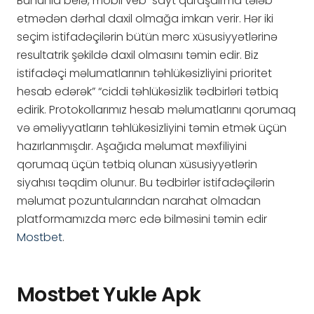
Bununla belə, mobil veb-sayt quraşdırma tələb
etmədən dərhal daxil olmağa imkan verir. Hər iki
seçim istifadəçilərin bütün mərc xüsusiyyətlərinə
resultatrik şəkildə daxil olmasını təmin edir. Biz
istifadəçi məlumatlarının təhlükəsizliyini prioritet
hesab edərək” “ciddi təhlükəsizlik tədbirləri tətbiq
edirik. Protokollarımız hesab məlumatlarını qorumaq
və əməliyyatların təhlükəsizliyini təmin etmək üçün
hazırlanmışdır. Aşağıda məlumat məxfiliyini
qorumaq üçün tətbiq olunan xüsusiyyətlərin
siyahısı təqdim olunur. Bu tədbirlər istifadəçilərin
məlumat pozuntularından narahat olmadan
platformamızda mərc edə bilməsini təmin edir
Mostbet
.
Mostbet Yukle Apk