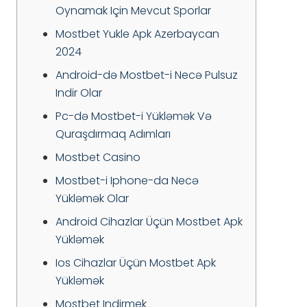
Oynamak Için Mevcut Sporlar
Mostbet Yukle Apk Azerbaycan
2024
Android-də Mostbet-i Necə Pulsuz
Indir Olar
Pc-də Mostbet-i Yükləmək Və
Quraşdırmaq Adımları
Mostbet Casino
Mostbet-i Iphone-da Necə
Yükləmək Olar
Android Cihazlar Üçün Mostbet Apk
Yükləmək
Ios Cihazlar Üçün Mostbet Apk
Yükləmək
Mostbet Indirmek