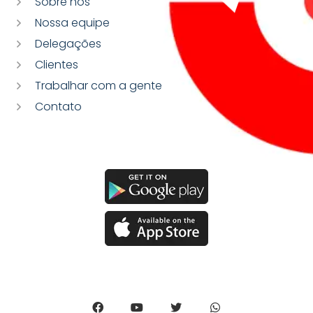
Sobre nós
Nossa equipe
Delegações
Clientes
Trabalhar com a gente
Contato