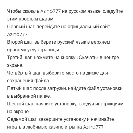
Чтобы скачать Azino777 на русском языке, следуйте
этим простым шагам.
Первый шаг: перейдите на официальный сайт
Azino777.
Второй шаг: выберите русский язык в верхнем
правому углу страницы.
Третий шаг: нажмите на кнопку «Скачать» в центре
экрана.
Четвёртый шаг: выберите место на диске для
сохранения файла.
Пятый шаг: после загрузки, найдите файл установки
в выбранной папке.
Шестой шаг: начните установку, следуя инструкциям
на экране.
Седьмой шаг: завершите установку и начинайте
играть в любимые казино игры на Azino777.