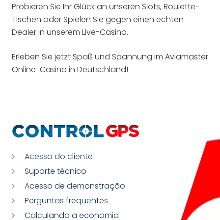
Probieren Sie Ihr Glück an unseren Slots, Roulette-
Tischen oder Spielen Sie gegen einen echten
Dealer in unserem Live-Casino.
Erleben Sie jetzt Spaß und Spannung im Aviamaster
Online-Casino in Deutschland!
Acesso do cliente
Suporte técnico
Acesso de demonstração
Perguntas frequentes
Calculando a economia