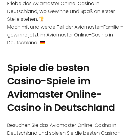
Erlebe das Aviamaster Online-Casino in
Deutschland, wo Gewinne und Spaß an erster
Stelle stehen.
Mach mit und werde Teil der Aviamaster-Familie –
gewinne jetzt im Aviamaster Online-Casino in
Deutschland!
Spiele die besten
Casino-Spiele im
Aviamaster Online-
Casino in Deutschland
Besuchen Sie das Aviamaster Online-Casino in
Deutschland und spielen Sie die besten Casino-