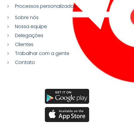
Processos personalizados
Sobre nós
Nossa equipe
Delegações
Clientes
Trabalhar com a gente
Contato