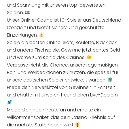
und Spannung mit unseren top-bewerteten
Spielen.
Unser Online-Casino ist für Spieler aus Deutschland
lizenziert und bietet sichere und geschützte
Einzahlungen.
Spiele die besten Online-Slots, Roulette, Blackjack
und andere Tischspiele. Gewinne jetzt echtes Geld
und werde zum König des Casinos!
Verpasse nicht die Chance, unsere regelmäßigen
Boni und Werbeaktionen zu nutzen, die speziell für
unsere deutschen Spieler entwickelt wurden.
Erlebe den Nervenkitzel von Gewinnen in Echtzeit
und chatte mit unseren freundlichen Live-Dealern.
Melde dich noch heute an und erhalte ein
Willkommenspaket, das dein Casino-Erlebnis auf
die nächste Stufe heben wird.