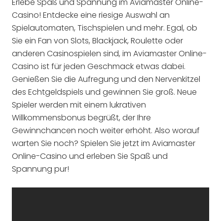
Erlebe Spaß und Spannung im Aviamaster Online-
Casino! Entdecke eine riesige Auswahl an
Spielautomaten, Tischspielen und mehr. Egal, ob
Sie ein Fan von Slots, Blackjack, Roulette oder
anderen Casinospielen sind, im Aviamaster Online-
Casino ist für jeden Geschmack etwas dabei.
Genießen Sie die Aufregung und den Nervenkitzel
des Echtgeldspiels und gewinnen Sie groß. Neue
Spieler werden mit einem lukrativen
Willkommensbonus begrüßt, der Ihre
Gewinnchancen noch weiter erhöht. Also worauf
warten Sie noch? Spielen Sie jetzt im Aviamaster
Online-Casino und erleben Sie Spaß und
Spannung pur!