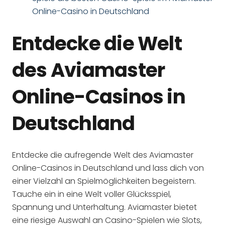
Online-Casino in Deutschland
Entdecke die Welt
des Aviamaster
Online-Casinos in
Deutschland
Entdecke die aufregende Welt des Aviamaster
Online-Casinos in Deutschland und lass dich von
einer Vielzahl an Spielmöglichkeiten begeistern.
Tauche ein in eine Welt voller Glücksspiel,
Spannung und Unterhaltung. Aviamaster bietet
eine riesige Auswahl an Casino-Spielen wie Slots,