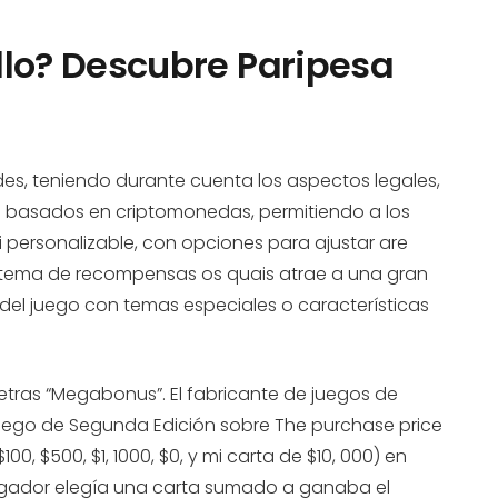
illo? Descubre Paripesa
ades, teniendo durante cuenta los aspectos legales,
s basados en criptomonedas, permitiendo a los
ai personalizable, con opciones para ajustar are
n sistema de recompensas os quais atrae a una gran
 del juego con temas especiales o características
 letras “Megabonus”. El fabricante de juegos de
 Juego de Segunda Edición sobre The purchase price
0, $500, $1, 1000, $0, y mi carta de $10, 000) en
l jugador elegía una carta sumado a ganaba el