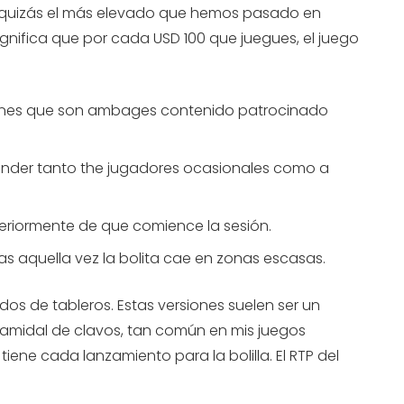
lto, quizás el más elevado que hemos pasado en
significa que por cada USD 100 que juegues, el juego
ciones que son ambages contenido patrocinado
tender tanto the jugadores ocasionales como a
teriormente de que comience la sesión.
s aquella vez la bolita cae en zonas escasas.
os de tableros. Estas versiones suelen ser un
iramidal de clavos, tan común en mis juegos
iene cada lanzamiento para la bolilla. El RTP del