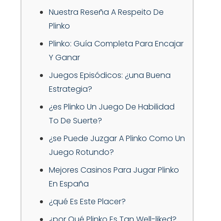
Nuestra Reseña A Respeito De
Plinko
Plinko: Guía Completa Para Encajar
Y Ganar
Juegos Episódicos: ¿una Buena
Estrategia?
¿es Plinko Un Juego De Habilidad
To De Suerte?
¿se Puede Juzgar A Plinko Como Un
Juego Rotundo?
Mejores Casinos Para Jugar Plinko
En España
¿qué Es Este Placer?
¿por Qué Plinko Es Tan Well-liked?