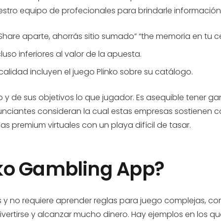
stro equipo de profecionales para brindarle información 
e Share aparte, ahorrás sitio sumado” “the memoria en tu 
luso inferiores al valor de la apuesta.
calidad incluyen el juego Plinko sobre su catálogo.
o y de sus objetivos lo que jugador. Es asequible tener g
unciantes consideran la cual estas empresas sostienen c
 premium virtuales con un playa difícil de tasar.
ko Gambling App?
y no requiere aprender reglas para juego complejas, com
divertirse y alcanzar mucho dinero. Hay ejemplos en los q