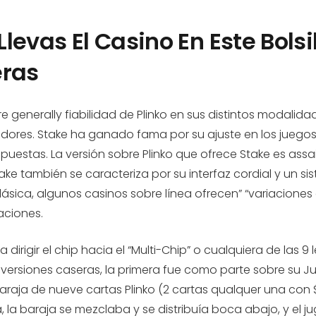
Llevas El Casino En Este Bols
eras
re generally fiabilidad de Plinko en sus distintos modalid
adores. Stake ha ganado fama por su ajuste en los juego
 apuestas. La versión sobre Plinko que ofrece Stake es ass
 Stake también se caracteriza por su interfaz cordial y u
ásica, algunos casinos sobre línea ofrecen” “variaciones
aciones.
rigir el chip hacia el “Multi-Chip” o cualquiera de las 9
s versiones caseras, la primera fue como parte sobre su
baraja de nueve cartas Plinko (2 cartas qualquer una con $10
da, la baraja se mezclaba y se distribuía boca abajo, y e