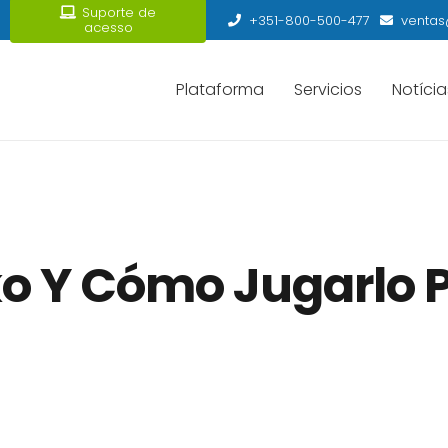
Suporte de
+351-800-500-477
ventas
acesso
Plataforma
Servicios
Notícia
ko Y Cómo Jugarlo 