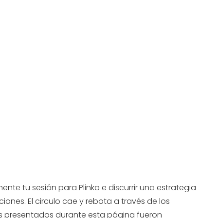
te tu sesión para Plinko e discurrir una estrategia
ones. El circulo cae y rebota a través de los
os presentados durante esta página fueron