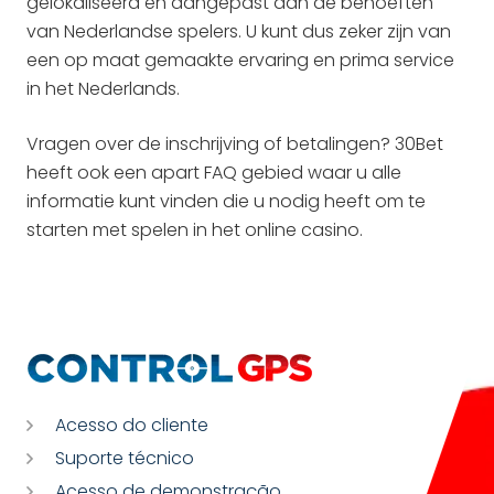
gelokaliseerd en aangepast aan de behoeften
van Nederlandse spelers. U kunt dus zeker zijn van
een op maat gemaakte ervaring en prima service
in het Nederlands.
Vragen over de inschrijving of betalingen? 30Bet
heeft ook een apart FAQ gebied waar u alle
informatie kunt vinden die u nodig heeft om te
starten met spelen in het online casino.
Acesso do cliente
Suporte técnico
Acesso de demonstração