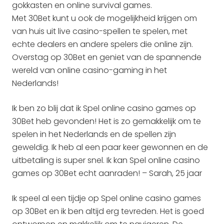
gokkasten en online survival games.
Met 30Bet kunt u ook de mogelijkheid krijgen om
van huis uit live casino-spellen te spelen, met
echte dealers en andere spelers die online zijn.
Overstag op 30Bet en geniet van de spannende
wereld van online casino-gaming in het
Nederlands!
Ik ben zo blij dat ik Spel online casino games op
30Bet heb gevonden! Het is zo gemakkelijk om te
spelen in het Nederlands en de spellen zijn
geweldig. Ik heb al een paar keer gewonnen en de
uitbetaling is super snel. Ik kan Spel online casino
games op 30Bet echt aanraden! – Sarah, 25 jaar
Ik speel al een tijdje op Spel online casino games
op 30Bet en ik ben altijd erg tevreden. Het is goed