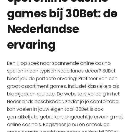
games bij 30Bet: de
Nederlandse
ervaring
Ben jij op zoek naar spannende online casino
spellen in een typisch Nederlands decor? 30Bet
biedt jou de perfecte ervaring! Profiteer van een
groot assortiment games, inclusief klassiekers als
blackjack en roulette. De website is volledig in het
Nederlands beschikbaar, zodat je je comfortabel
kan voelen in jouw eigen taal. 30Bet is ook
gemakkelijk te gebruiken, ongeacht je ervaring met
online casino’s. Registreer je nu en ontdek de