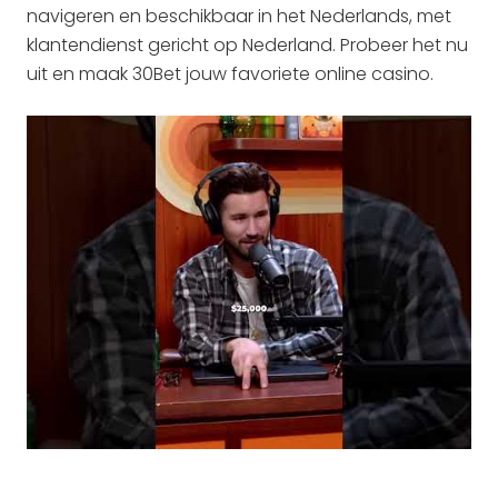
navigeren en beschikbaar in het Nederlands, met
klantendienst gericht op Nederland. Probeer het nu
uit en maak 30Bet jouw favoriete online casino.