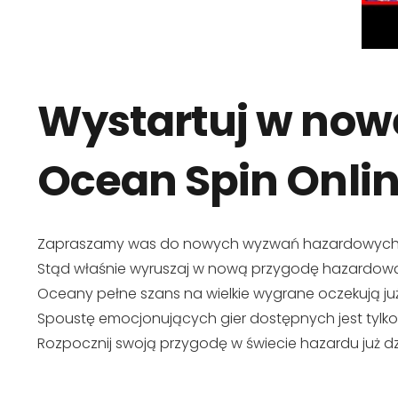
Wystartuj w nowe
Ocean Spin Onlin
Zapraszamy was do nowych wyzwań hazardowych w
Stąd właśnie wyruszaj w nową przygodę hazardową 
Oceany pełne szans na wielkie wygrane oczekują ju
Spoustę emocjonujących gier dostępnych jest tylko 
Rozpocznij swoją przygodę w świecie hazardu już dzi