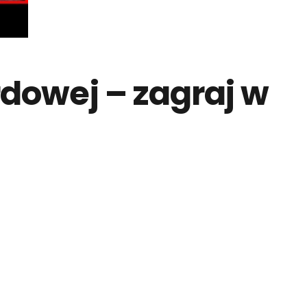
dowej – zagraj w