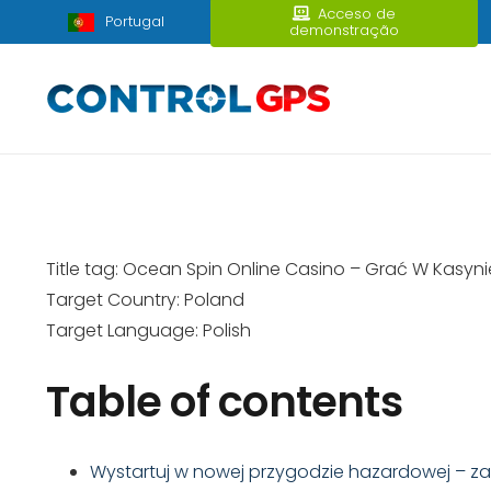
Acceso de
Portugal
demonstração
Title tag: Ocean Spin Online Casino – Grać W Kasyn
Target Country: Poland
Target Language: Polish
Table of contents
Wystartuj w nowej przygodzie hazardowej – za