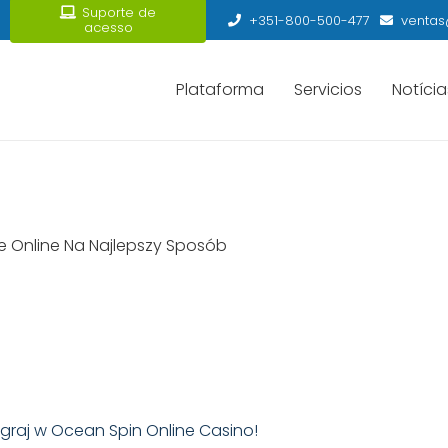
Suporte de
+351-800-500-477
ventas
acesso
Plataforma
Servicios
Notícia
ie Online Na Najlepszy Sposób
graj w Ocean Spin Online Casino!