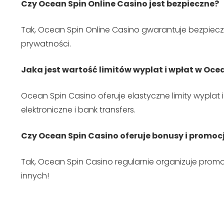
Czy Ocean Spin Online Casino jest bezpieczne?
Tak, Ocean Spin Online Casino gwarantuje bezpiec
prywatności.
Jaka jest wartość limitów wyplat i wpłat w Oce
Ocean Spin Casino oferuje elastyczne limity wyplat
elektroniczne i bank transfers.
Czy Ocean Spin Casino oferuje bonusy i promoc
Tak, Ocean Spin Casino regularnie organizuje promo
innych!