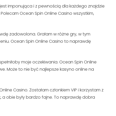
 jest imponująca i z pewnością dla każdego znajdzie
. Polecam Ocean Spin Online Casino wszystkim,
rawdę zadowolona. Grałam w różne gry, w tym
dzeniu. Ocean Spin Online Casino to naprawdę
spełniłoby moje oczekiwania. Ocean Spin Online
e. Może to nie być najlepsze kasyno online na
nline Casino. Zostałam członkiem VIP i korzystam z
k, a obie były bardzo fajne. To naprawdę dobra