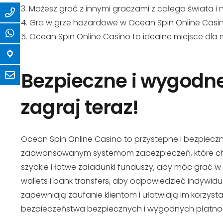
3. Możesz grać z innymi graczami z całego świata 
4. Gra w grze hazardowe w Ocean Spin Online Casin
5. Ocean Spin Online Casino to idealne miejsce dla
Bezpieczne i wygodne
zagraj teraz!
Ocean Spin Online Casino to przystępne i bezpieczne
zaawansowanym systemom zabezpieczeń, które chro
szybkie i łatwe załadunki funduszy, aby móc grać w 
wallets i bank transfers, aby odpowiedzieć indywi
zapewniają zaufanie klientom i ułatwiają im korzysta
bezpieczeństwa bezpiecznych i wygodnych płatnoś