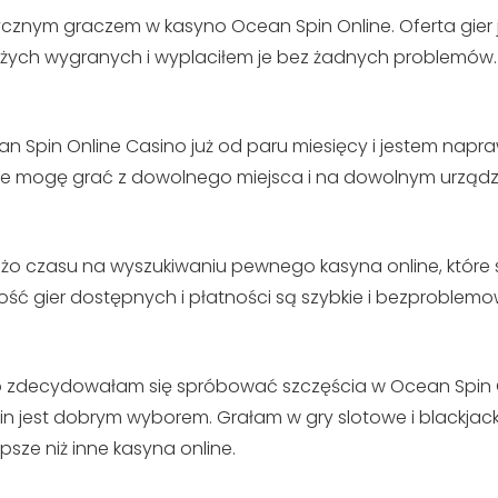
astycznym graczem w kasyno Ocean Spin Online. Oferta gier
dużych wygranych i wyplaciłem je bez żadnych problemów
ean Spin Online Casino już od paru miesięcy i jestem nap
mi, że mogę grać z dowolnego miejsca i na dowolnym urzą
dużo czasu na wyszukiwaniu pewnego kasyna online, które 
ć gier dostępnych i płatności są szybkie i bezproblemow
nio zdecydowałam się spróbować szczęścia w Ocean Spin O
in jest dobrym wyborem. Grałam w gry slotowe i blackjac
psze niż inne kasyna online.