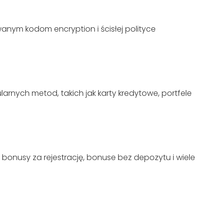
ym kodom encryption i ścisłej polityce
arnych metod, takich jak karty kredytowe, portfele
 bonusy za rejestrację, bonuse bez depozytu i wiele