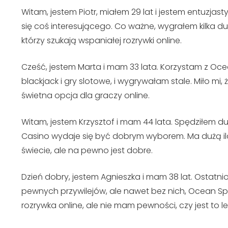
Witam, jestem Piotr, miałem 29 lat i jestem entuzj
się coś interesującego. Co ważne, wygrałem kilka 
którzy szukają wspaniałej rozrywki online.
Cześć, jestem Marta i mam 33 lata. Korzystam z Oc
blackjack i gry slotowe, i wygrywałam stale. Miło 
świetna opcja dla graczy online.
Witam, jestem Krzysztof i mam 44 lata. Spędziłem 
Casino wydaje się być dobrym wyborem. Ma dużą iloś
świecie, ale na pewno jest dobre.
Dzień dobry, jestem Agnieszka i mam 38 lat. Ostat
pewnych przywilejów, ale nawet bez nich, Ocean Sp
rozrywka online, ale nie mam pewności, czy jest to le