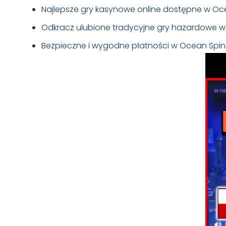
Najlepsze gry kasynowe online dostępne w Oc
Odkracz ulubione tradycyjne gry hazardowe w
Bezpieczne i wygodne płatności w Ocean Spin O