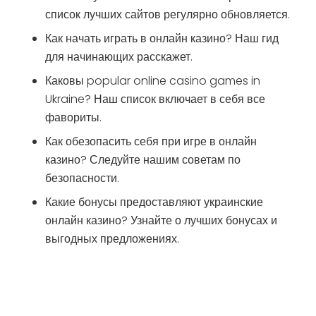
список лучших сайтов регулярно обновляется.
Как начать играть в онлайн казино? Наш гид
для начинающих расскажет.
Каковы popular online casino games in
Ukraine? Наш список включает в себя все
фавориты.
Как обезопасить себя при игре в онлайн
казино? Следуйте нашим советам по
безопасности.
Какие бонусы предоставляют украинские
онлайн казино? Узнайте о лучших бонусах и
выгодных предложениях.