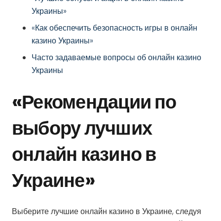
Украины»
«Как обеспечить безопасность игры в онлайн
казино Украины»
Часто задаваемые вопросы об онлайн казино
Украины
«Рекомендации по
выбору лучших
онлайн казино в
Украине»
Выберите лучшие онлайн казино в Украине, следуя