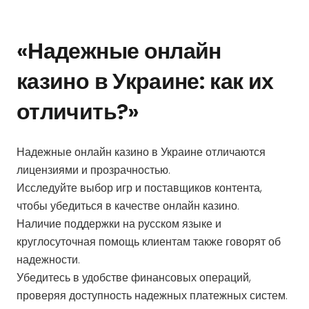
«Надежные онлайн
казино в Украине: как их
отличить?»
Надежные онлайн казино в Украине отличаются
лицензиями и прозрачностью.
Исследуйте выбор игр и поставщиков контента,
чтобы убедиться в качестве онлайн казино.
Наличие поддержки на русском языке и
круглосуточная помощь клиентам также говорят об
надежности.
Убедитесь в удобстве финансовых операций,
проверяя доступность надежных платежных систем.