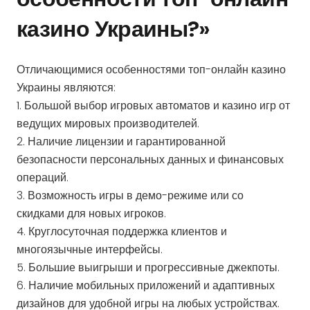
казино Украины?»
Отличающимися особенностями топ-онлайн казино
Украины являются:
1. Большой выбор игровых автоматов и казино игр от
ведущих мировых производителей.
2. Наличие лицензии и гарантированной
безопасности персональных данных и финансовых
операций.
3. Возможность игры в демо-режиме или со
скидками для новых игроков.
4. Круглосуточная поддержка клиентов и
многоязычные интерфейсы.
5. Большие выигрыши и прогрессивные джекпоты.
6. Наличие мобильных приложений и адаптивных
дизайнов для удобной игры на любых устройствах.