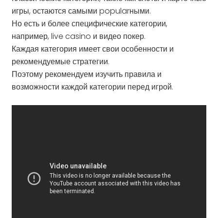
игры, остаются самыми popularными.
Но есть и более специфические категории,
например, live casino и видео покер.
Каждая категория имеет свои особенности и
рекомендуемые стратегии.
Поэтому рекомендуем изучить правила и
возможности каждой категории перед игрой.