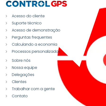
Acesso do cliente
Suporte técnico
Acesso de demonstração
Perguntas frequentes
Calculando a economia
Processos personalizados
Sobre nós
Nossa equipe
Delegações
Clientes
Trabalhar com a gente
Contato