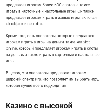
предлагает игрокам более 500 слотов, а также
играть в карточные и настольные игры. Он также
предлагает игрокам играть в живые игры, включая
blackjack и roulette.
Кроме того, есть операторы, которые предлагают
игрокам играть в игры на деньги, такие как Slot
online, который предлагает игрокам играть в слоты
на деньги, а также играть в карточные и настольные
игры.
В целом, эти операторы предлагают игрокам
широкий спектр игр, что позволяет им выбрать игру,
которая лучше всего подходит им.
Казино с высокой