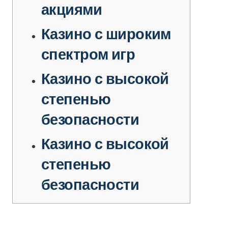
акциями
Казино с широким
спектром игр
Казино с высокой
степенью
безопасности
Казино с высокой
степенью
безопасности