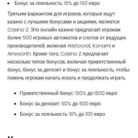
Бонус за лояльность: 15% до 150 евро
Третьим вариантом для игроков, которые ищут
казино с лучшими бонусами и акциями, является
Casino Z. Это онлайн казино предлагает игрокам
более 500 игровых автоматов и слотов от ведущих
производителей, включая Aristocrat, Konami и
Ainsworth. Кроме того, Casino Z предлагает
несколько типов бонусов, включая приветственный
бонус, бонус за депозит и бонус за лояльность, чтобы
помочь игрокам начать играть и продолжать играть.
Приветственный бонус: 150% до 1500 евро
Бонус за депозит: 50% до 500 евро
Бонус за лояльность: 10% до 100 евро