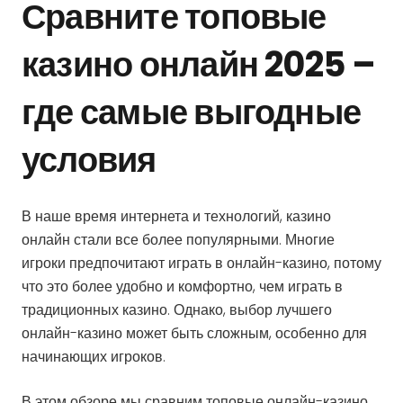
Сравните топовые
казино онлайн 2025 –
где самые выгодные
условия
В наше время интернета и технологий, казино
онлайн стали все более популярными. Многие
игроки предпочитают играть в онлайн-казино, потому
что это более удобно и комфортно, чем играть в
традиционных казино. Однако, выбор лучшего
онлайн-казино может быть сложным, особенно для
начинающих игроков.
В этом обзоре мы сравним топовые онлайн-казино