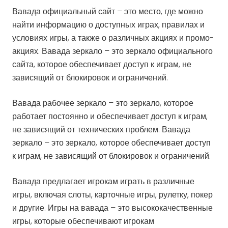
Вавада официальный сайт – это место, где можно
найти информацию о доступных играх, правилах и
условиях игры, а также о различных акциях и промо-
акциях. Вавада зеркало – это зеркало официального
сайта, которое обеспечивает доступ к играм, не
зависящий от блокировок и ограничений.
Вавада рабочее зеркало – это зеркало, которое
работает постоянно и обеспечивает доступ к играм,
не зависящий от технических проблем. Вавада
зеркало – это зеркало, которое обеспечивает доступ
к играм, не зависящий от блокировок и ограничений.
Вавада предлагает игрокам играть в различные
игры, включая слоты, карточные игры, рулетку, покер
и другие. Игры на вавада – это высококачественные
игры, которые обеспечивают игрокам