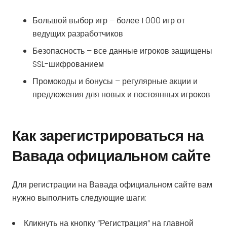
Большой выбор игр – более 1 000 игр от
ведущих разработчиков
Безопасность – все данные игроков защищены
SSL-шифрованием
Промокоды и бонусы – регулярные акции и
предложения для новых и постоянных игроков
Как зарегистрироваться на
Вавада официальном сайте
Для регистрации на Вавада официальном сайте вам
нужно выполнить следующие шаги:
Кликнуть на кнопку “Регистрация” на главной