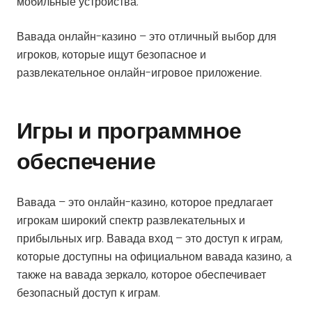
мобильные устройства.
Вавада онлайн-казино – это отличный выбор для
игроков, которые ищут безопасное и
развлекательное онлайн-игровое приложение.
Игры и программное
обеспечение
Вавада – это онлайн-казино, которое предлагает
игрокам широкий спектр развлекательных и
прибыльных игр. Вавада вход – это доступ к играм,
которые доступны на официальном вавада казино, а
также на вавада зеркало, которое обеспечивает
безопасный доступ к играм.