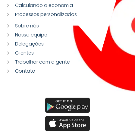
Calculando a economia
Processos personalizados
Sobre nós
Nossa equipe
Delegações
Clientes
Trabalhar com a gente
Contato