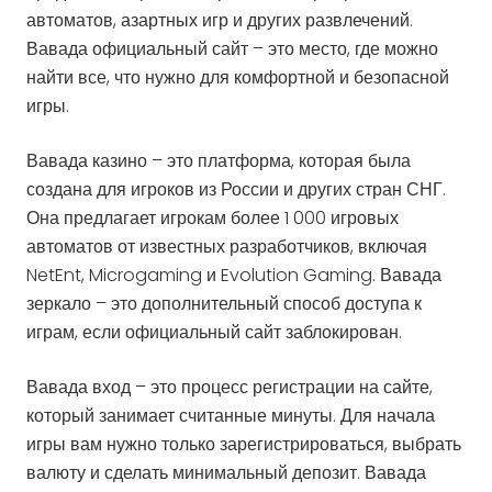
автоматов, азартных игр и других развлечений.
Вавада официальный сайт – это место, где можно
найти все, что нужно для комфортной и безопасной
игры.
Вавада казино – это платформа, которая была
создана для игроков из России и других стран СНГ.
Она предлагает игрокам более 1 000 игровых
автоматов от известных разработчиков, включая
NetEnt, Microgaming и Evolution Gaming. Вавада
зеркало – это дополнительный способ доступа к
играм, если официальный сайт заблокирован.
Вавада вход – это процесс регистрации на сайте,
который занимает считанные минуты. Для начала
игры вам нужно только зарегистрироваться, выбрать
валюту и сделать минимальный депозит. Вавада