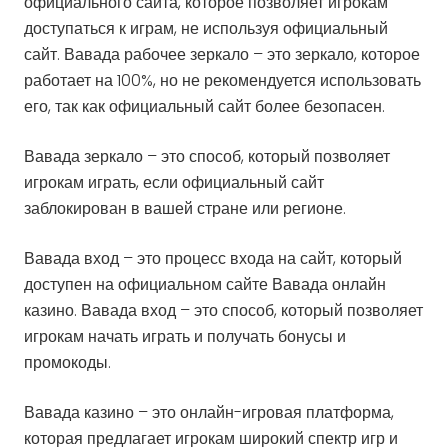
официального сайта, которое позволяет игрокам
доступаться к играм, не используя официальный
сайт. Вавада рабочее зеркало – это зеркало, которое
работает на 100%, но не рекомендуется использовать
его, так как официальный сайт более безопасен.
Вавада зеркало – это способ, который позволяет
игрокам играть, если официальный сайт
заблокирован в вашей стране или регионе.
Вавада вход – это процесс входа на сайт, который
доступен на официальном сайте Вавада онлайн
казино. Вавада вход – это способ, который позволяет
игрокам начать играть и получать бонусы и
промокоды.
Вавада казино – это онлайн-игровая платформа,
которая предлагает игрокам широкий спектр игр и