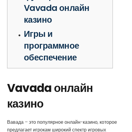
Vavada онлайн
казино
Игры и
программное
обеспечение
Vavada онлайн
казино
Вавада – это популярное онлайн-казино, которое
предлагает игрокам широкий спектр игровых