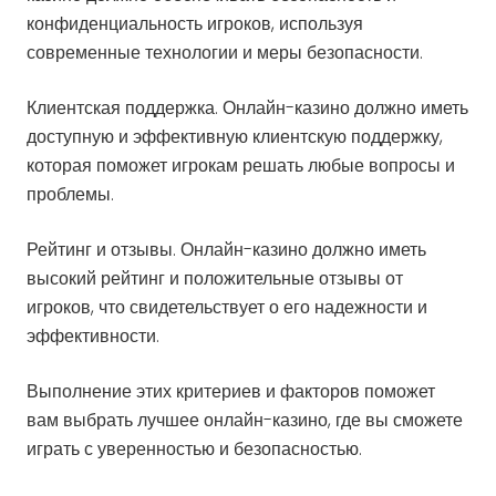
конфиденциальность игроков, используя
современные технологии и меры безопасности.
Клиентская поддержка. Онлайн-казино должно иметь
доступную и эффективную клиентскую поддержку,
которая поможет игрокам решать любые вопросы и
проблемы.
Рейтинг и отзывы. Онлайн-казино должно иметь
высокий рейтинг и положительные отзывы от
игроков, что свидетельствует о его надежности и
эффективности.
Выполнение этих критериев и факторов поможет
вам выбрать лучшее онлайн-казино, где вы сможете
играть с уверенностью и безопасностью.