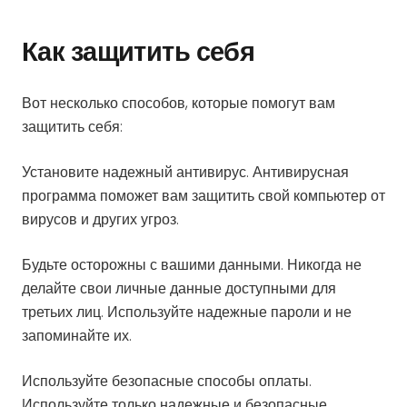
Как защитить себя
Вот несколько способов, которые помогут вам
защитить себя:
Установите надежный антивирус. Антивирусная
программа поможет вам защитить свой компьютер от
вирусов и других угроз.
Будьте осторожны с вашими данными. Никогда не
делайте свои личные данные доступными для
третьих лиц. Используйте надежные пароли и не
запоминайте их.
Используйте безопасные способы оплаты.
Используйте только надежные и безопасные