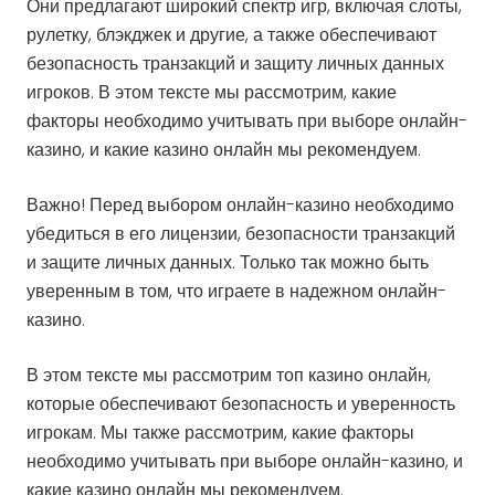
Они предлагают широкий спектр игр, включая слоты,
рулетку, блэкджек и другие, а также обеспечивают
безопасность транзакций и защиту личных данных
игроков. В этом тексте мы рассмотрим, какие
факторы необходимо учитывать при выборе онлайн-
казино, и какие казино онлайн мы рекомендуем.
Важно! Перед выбором онлайн-казино необходимо
убедиться в его лицензии, безопасности транзакций
и защите личных данных. Только так можно быть
уверенным в том, что играете в надежном онлайн-
казино.
В этом тексте мы рассмотрим топ казино онлайн,
которые обеспечивают безопасность и уверенность
игрокам. Мы также рассмотрим, какие факторы
необходимо учитывать при выборе онлайн-казино, и
какие казино онлайн мы рекомендуем.