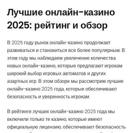
Лучшие онлайн-казино
2025: рейтинг и обзор
В 2025 году рынок онлайн-казино продолжает
развиваться и становиться все более популярным. В
этом году мы наблюдаем увеличение количества
новых онлайн-казино, которые предлагают игрокам
широкий выбор игровых автоматов и других
азартных игр. В этом обзоре мы рассмотрим лучшие
онлайн-казино 2025 года, которые обеспечивают
безопасность и уверенность игрокам.
В рейтинге лучших онлайн-казино 2025 года мы
включили только те казино, которые имеют
официальную лицензию, обеспечивают безопасность