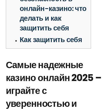
онлайн-казино: что
делать и как
защитить себя
Как защитить себя
Самые надежные
казино онлайн 2025 –
играйте с
уверенностью и