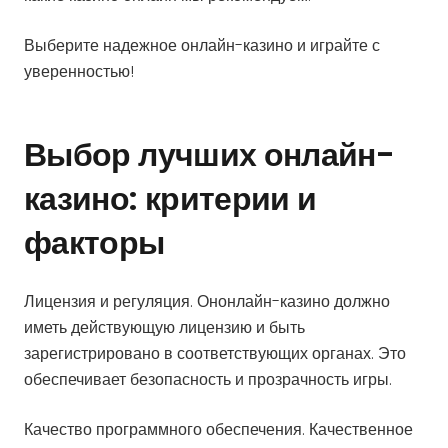
Выберите надежное онлайн-казино и играйте с
уверенностью!
Выбор лучших онлайн-
казино: критерии и
факторы
Лицензия и регуляция. Ононлайн-казино должно
иметь действующую лицензию и быть
зарегистрировано в соответствующих органах. Это
обеспечивает безопасность и прозрачность игры.
Качество программного обеспечения. Качественное