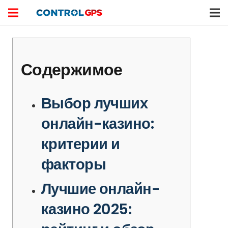
Содержимое
Выбор лучших
онлайн-казино:
критерии и
факторы
Лучшие онлайн-
казино 2025: