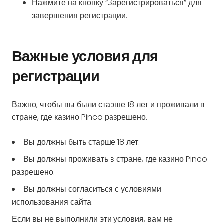
Нажмите на кнопку “Зарегистрироваться” для
завершения регистрации.
Важные условия для
регистрации
Важно, чтобы вы были старше 18 лет и проживали в
стране, где казино Pinco разрешено.
Вы должны быть старше 18 лет.
Вы должны проживать в стране, где казино Pinco
разрешено.
Вы должны согласиться с условиями
использования сайта.
Если вы не выполнили эти условия, вам не