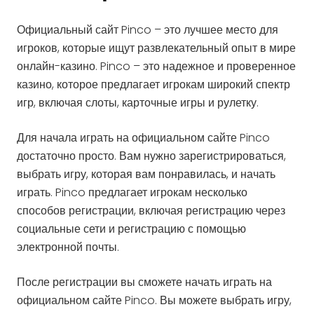
Официальный сайт Pinco – это лучшее место для
игроков, которые ищут развлекательный опыт в мире
онлайн-казино. Pinco – это надежное и проверенное
казино, которое предлагает игрокам широкий спектр
игр, включая слоты, карточные игры и рулетку.
Для начала играть на официальном сайте Pinco
достаточно просто. Вам нужно зарегистрироваться,
выбрать игру, которая вам понравилась, и начать
играть. Pinco предлагает игрокам несколько
способов регистрации, включая регистрацию через
социальные сети и регистрацию с помощью
электронной почты.
После регистрации вы сможете начать играть на
официальном сайте Pinco. Вы можете выбрать игру,