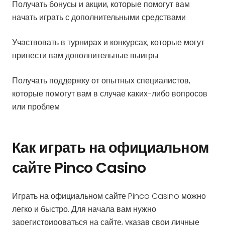
Получать бонусы и акции, которые помогут вам
начать играть с дополнительными средствами
Участвовать в турнирах и конкурсах, которые могут
принести вам дополнительные выигры
Получать поддержку от опытных специалистов,
которые помогут вам в случае каких-либо вопросов
или проблем
Как играть на официальном
сайте Pinco Casino
Играть на официальном сайте Pinco Casino можно
легко и быстро. Для начала вам нужно
зарегистрироваться на сайте, указав свои личные