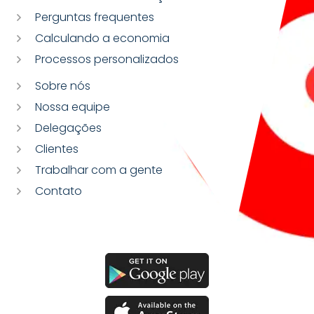
Perguntas frequentes
Calculando a economia
Processos personalizados
Sobre nós
Nossa equipe
Delegações
Clientes
Trabalhar com a gente
Contato