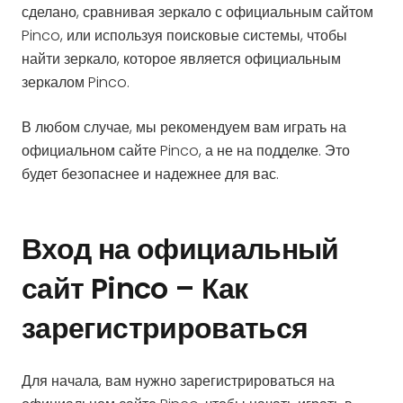
сделано, сравнивая зеркало с официальным сайтом
Pinco, или используя поисковые системы, чтобы
найти зеркало, которое является официальным
зеркалом Pinco.
В любом случае, мы рекомендуем вам играть на
официальном сайте Pinco, а не на подделке. Это
будет безопаснее и надежнее для вас.
Вход на официальный
сайт Pinco – Как
зарегистрироваться
Для начала, вам нужно зарегистрироваться на