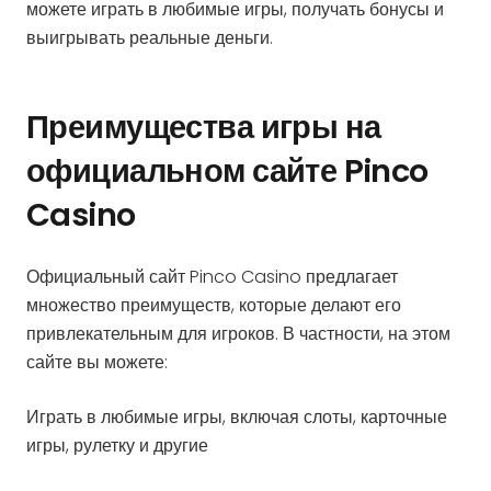
можете играть в любимые игры, получать бонусы и
выигрывать реальные деньги.
Преимущества игры на
официальном сайте Pinco
Casino
Официальный сайт Pinco Casino предлагает
множество преимуществ, которые делают его
привлекательным для игроков. В частности, на этом
сайте вы можете:
Играть в любимые игры, включая слоты, карточные
игры, рулетку и другие