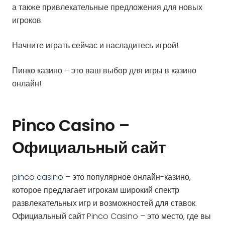
а также привлекательные предложения для новых
игроков.
Начните играть сейчас и насладитесь игрой!
Пинко казино – это ваш выбор для игры в казино
онлайн!
Pinco Casino –
Официальный сайт
pinco casino
– это популярное онлайн-казино,
которое предлагает игрокам широкий спектр
развлекательных игр и возможностей для ставок.
Официальный сайт Pinco Casino – это место, где вы