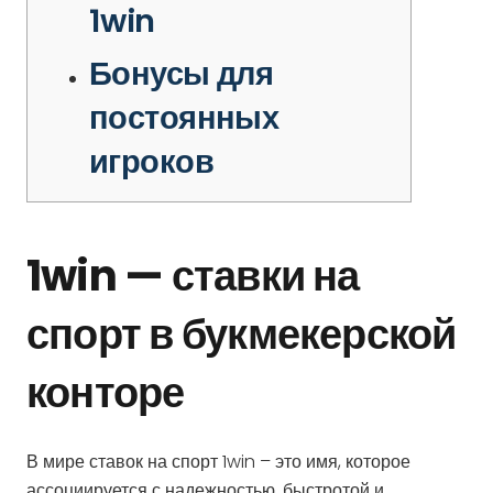
1win
Бонусы для
постоянных
игроков
1win — ставки на
спорт в букмекерской
конторе
В мире ставок на спорт 1win – это имя, которое
ассоциируется с надежностью, быстротой и