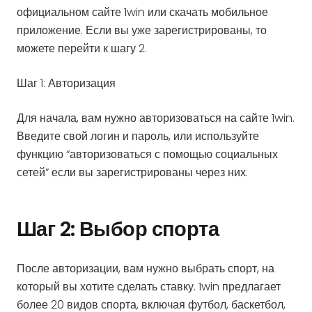
официальном сайте 1win или скачать мобильное
приложение. Если вы уже зарегистрированы, то
можете перейти к шагу 2.
Шаг 1: Авторизация
Для начала, вам нужно авторизоваться на сайте 1win.
Введите свой логин и пароль, или используйте
функцию “авторизоваться с помощью социальных
сетей” если вы зарегистрированы через них.
Шаг 2: Выбор спорта
После авторизации, вам нужно выбрать спорт, на
который вы хотите сделать ставку. 1win предлагает
более 20 видов спорта, включая футбол, баскетбол,