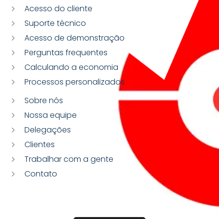
Acesso do cliente
Suporte técnico
Acesso de demonstração
Perguntas frequentes
Calculando a economia
Processos personalizados
Sobre nós
Nossa equipe
Delegações
Clientes
Trabalhar com a gente
Contato