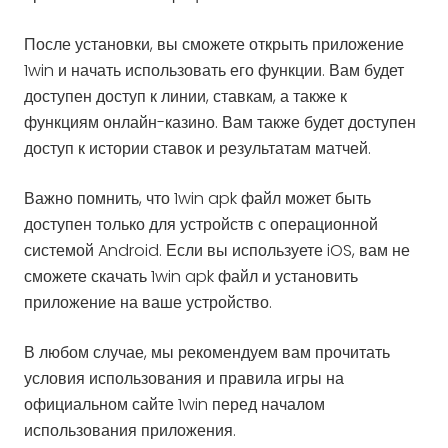
После установки, вы сможете открыть приложение
1win и начать использовать его функции. Вам будет
доступен доступ к линии, ставкам, а также к
функциям онлайн-казино. Вам также будет доступен
доступ к истории ставок и результатам матчей.
Важно помнить, что 1win apk файл может быть
доступен только для устройств с операционной
системой Android. Если вы используете iOS, вам не
сможете скачать 1win apk файл и установить
приложение на ваше устройство.
В любом случае, мы рекомендуем вам прочитать
условия использования и правила игры на
официальном сайте 1win перед началом
использования приложения.