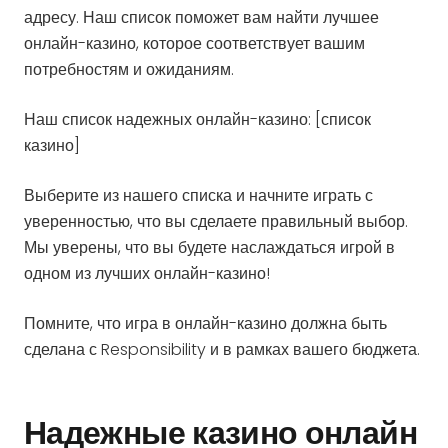
адресу. Наш список поможет вам найти лучшее
онлайн-казино, которое соответствует вашим
потребностям и ожиданиям.
Наш список надежных онлайн-казино: [список
казино]
Выберите из нашего списка и начните играть с
уверенностью, что вы сделаете правильный выбор.
Мы уверены, что вы будете наслаждаться игрой в
одном из лучших онлайн-казино!
Помните, что игра в онлайн-казино должна быть
сделана с Responsibility и в рамках вашего бюджета.
Надежные казино онлайн