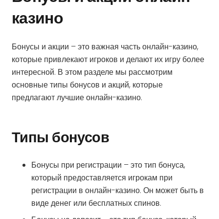
казино
Бонусы и акции – это важная часть онлайн-казино,
которые привлекают игроков и делают их игру более
интересной. В этом разделе мы рассмотрим
основные типы бонусов и акций, которые
предлагают лучшие онлайн-казино.
Типы бонусов
Бонусы при регистрации – это тип бонуса,
который предоставляется игрокам при
регистрации в онлайн-казино. Он может быть в
виде денег или бесплатных спинов.