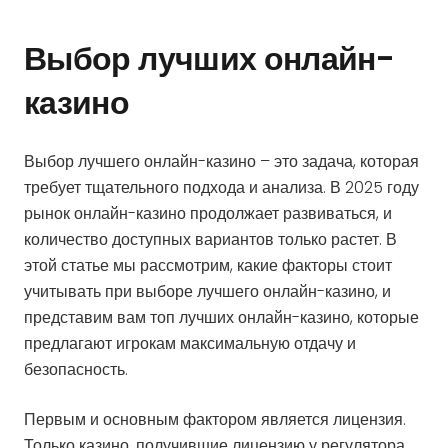
Выбор лучших онлайн-
казино
Выбор лучшего онлайн-казино – это задача, которая
требует тщательного подхода и анализа. В 2025 году
рынок онлайн-казино продолжает развиваться, и
количество доступных вариантов только растет. В
этой статье мы рассмотрим, какие факторы стоит
учитывать при выборе лучшего онлайн-казино, и
представим вам топ лучших онлайн-казино, которые
предлагают игрокам максимальную отдачу и
безопасность.
Первым и основным фактором является лицензия.
Только казино, получившие лицензию у регулятора,