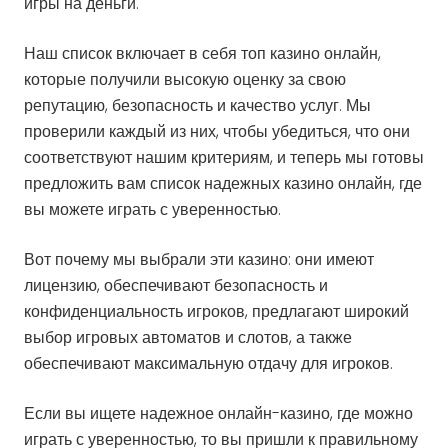
игры на деньги.
Наш список включает в себя топ казино онлайн,
которые получили высокую оценку за свою
репутацию, безопасность и качество услуг. Мы
проверили каждый из них, чтобы убедиться, что они
соответствуют нашим критериям, и теперь мы готовы
предложить вам список надежных казино онлайн, где
вы можете играть с уверенностью.
Вот почему мы выбрали эти казино: они имеют
лицензию, обеспечивают безопасность и
конфиденциальность игроков, предлагают широкий
выбор игровых автоматов и слотов, а также
обеспечивают максимальную отдачу для игроков.
Если вы ищете надежное онлайн-казино, где можно
играть с уверенностью, то вы пришли к правильному