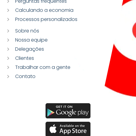
Perguntas frequentes
Calculando a economia
Processos personalizados
Sobre nós
Nossa equipe
Delegações
Clientes
Trabalhar com a gente
Contato