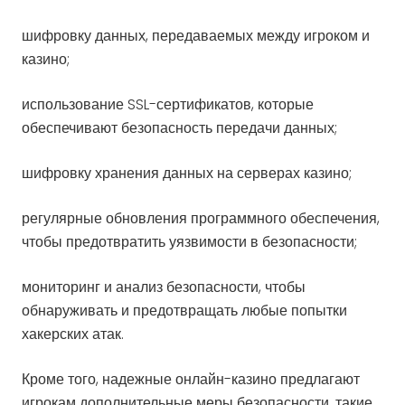
шифровку данных, передаваемых между игроком и
казино;
использование SSL-сертификатов, которые
обеспечивают безопасность передачи данных;
шифровку хранения данных на серверах казино;
регулярные обновления программного обеспечения,
чтобы предотвратить уязвимости в безопасности;
мониторинг и анализ безопасности, чтобы
обнаруживать и предотвращать любые попытки
хакерских атак.
Кроме того, надежные онлайн-казино предлагают
игрокам дополнительные меры безопасности, такие