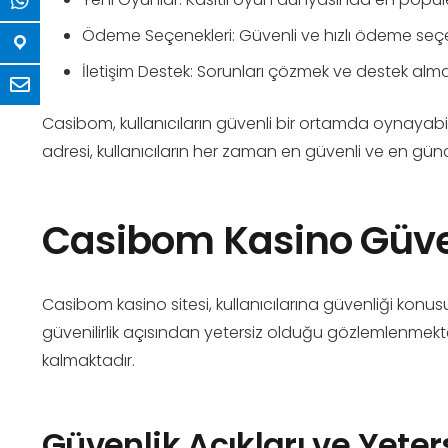
Ödeme Seçenekleri: Güvenli ve hızlı ödeme seçenek
İletişim Destek: Sorunları çözmek ve destek almak 
Casibom, kullanıcıların güvenli bir ortamda oynayabil
adresi, kullanıcıların her zaman en güvenli ve en günc
Casibom Kasino Güvenl
Casibom kasino sitesi, kullanıcılarına güvenliği konusu
güvenilirlik açısından yetersiz olduğu gözlemlenmekte
kalmaktadır.
Güvenlik Açıkları ve Yeters