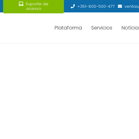
Suporte de
+351-800-500-477
ventas
acesso
Plataforma
Servicios
Notícia