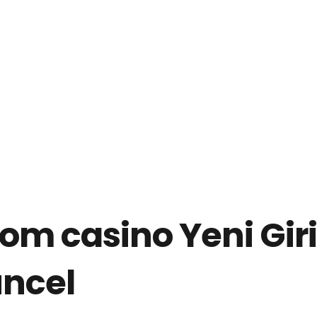
m casino Yeni Giri
üncel