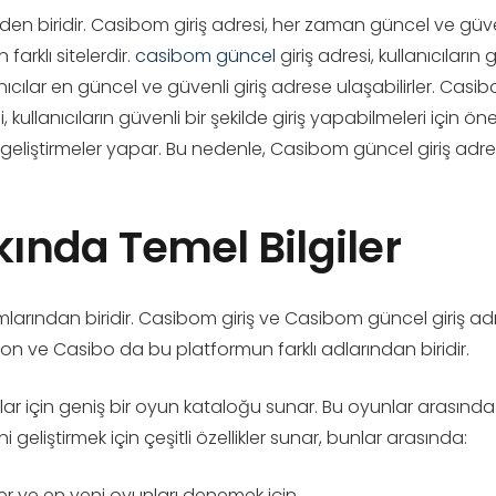
rinden biridir. Casibom giriş adresi, her zaman güncel ve g
arklı sitelerdir.
casibom güncel
giriş adresi, kullanıcıları
ılar en güncel ve güvenli giriş adrese ulaşabilirler. Casibom
i, kullanıcıların güvenli bir şekilde giriş yapabilmeleri için 
ve geliştirmeler yapar. Bu nedenle, Casibom güncel giriş adr
nda Temel Bilgiler
larından biridir. Casibom giriş ve Casibom güncel giriş adre
on ve Casibo da bu platformun farklı adlarından biridir.
ılar için geniş bir oyun kataloğu sunar. Bu oyunlar arasında
 geliştirmek için çeşitli özellikler sunar, bunlar arasında:
r ve en yeni oyunları denemek için.