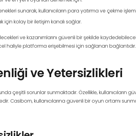
leri sunarak, kullanıcıların para yatırma ve çekme işlemleri
için kolay bir iletişim kanalı sağlar.
ecekleri ve kazanımlarını güvenli bir şekilde kaydedebilecek
el haliyle platforma erişebilmesi için sağlanan bağlantıdır.
iği ve Yetersizlikleri
nda çeşitli sorunlar sunmaktadır. Özellikle, kullanıcıların gü
dir. Casibom, kullanıcılarına güvenli bir oyun ortamı sunmak
izlikler