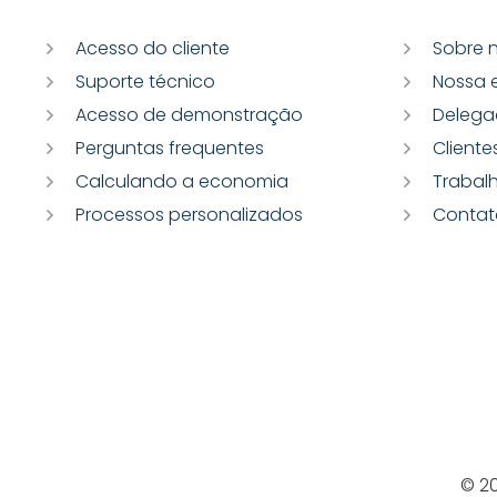
Acesso do cliente
Sobre 
Suporte técnico
Nossa 
Acesso de demonstração
Delega
Perguntas frequentes
Cliente
Calculando a economia
Trabal
Processos personalizados
Contat
© 2