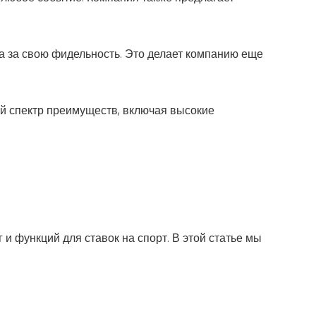
ва за свою фидельность. Это делает компанию еще
ий спектр преимуществ, включая высокие
 и функций для ставок на спорт. В этой статье мы