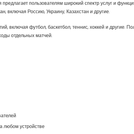
ая предлагает пользователям широкий спектр услуг и функци
ан, включая Россию, Украину, Казахстан и другие.
, включая футбол, баскетбол, теннис, хоккей и другие. По
сходы отдельных матчей.
вателей
на любом устройстве