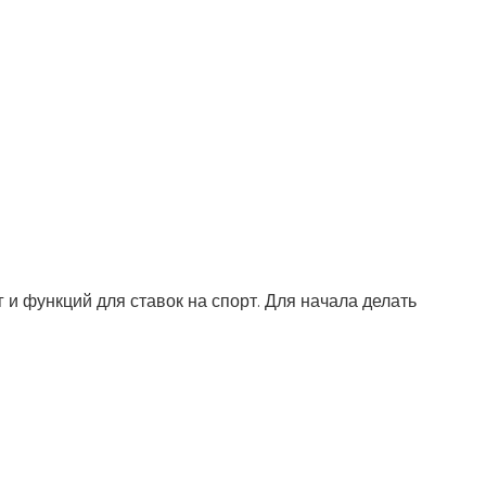
г и функций для ставок на спорт. Для начала делать