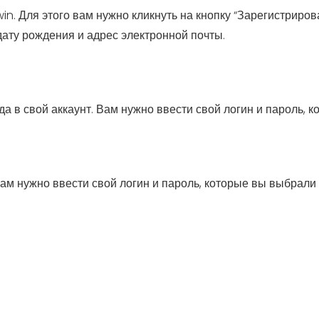
in. Для этого вам нужно кликнуть на кнопку “Зарегистриро
ату рождения и адрес электронной почты.
а в свой аккаунт. Вам нужно ввести свой логин и пароль, 
Вам нужно ввести свой логин и пароль, которые вы выбрали 