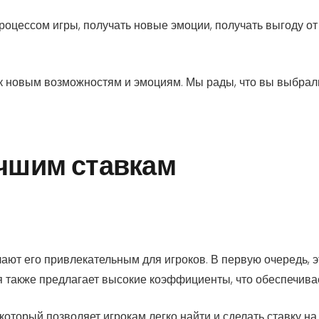
роцессом игры, получать новые эмоции, получать выгоду от 
г к новым возможностям и эмоциям. Мы рады, что вы выбрали
учшим ставкам
ют его привлекательным для игроков. В первую очередь, э
ия также предлагает высокие коэффициенты, что обеспечив
 который позволяет игрокам легко найти и сделать ставку н