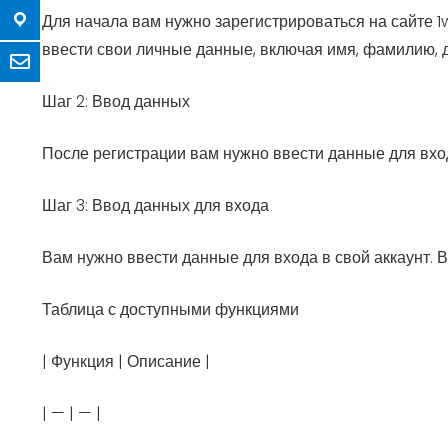
Для начала вам нужно зарегистрироваться на сайте 1w
ввести свои личные данные, включая имя, фамилию, д
Шаг 2: Ввод данных
После регистрации вам нужно ввести данные для вход
Шаг 3: Ввод данных для входа
Вам нужно ввести данные для входа в свой аккаунт. 
Таблица с доступными функциями
| Функция | Описание |
| — | — |