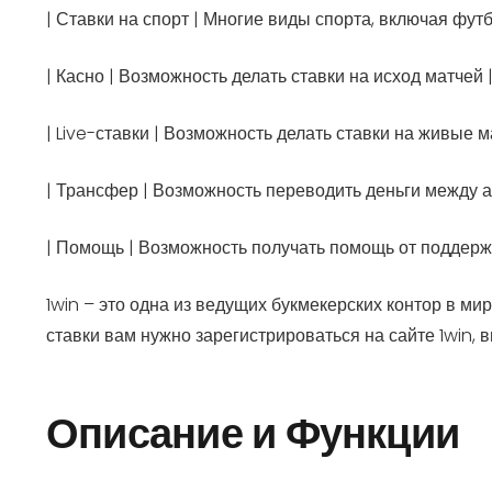
| Ставки на спорт | Многие виды спорта, включая футбо
| Касно | Возможность делать ставки на исход матчей 
| Live-ставки | Возможность делать ставки на живые м
| Трансфер | Возможность переводить деньги между а
| Помощь | Возможность получать помощь от поддержк
1win – это одна из ведущих букмекерских контор в ми
ставки вам нужно зарегистрироваться на сайте 1win, в
Описание и Функции