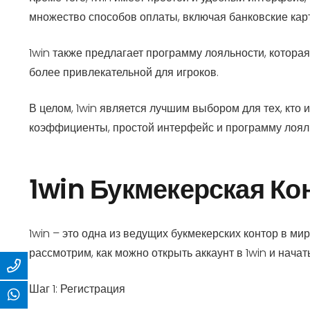
множество способов оплаты, включая банковские карт
1win также предлагает программу лояльности, котора
более привлекательной для игроков.
В целом, 1win является лучшим выбором для тех, кто
коэффициенты, простой интерфейс и программу лоял
1win Букмекерская Ко
1win – это одна из ведущих букмекерских контор в мир
рассмотрим, как можно открыть аккаунт в 1win и начать
Шаг 1: Регистрация