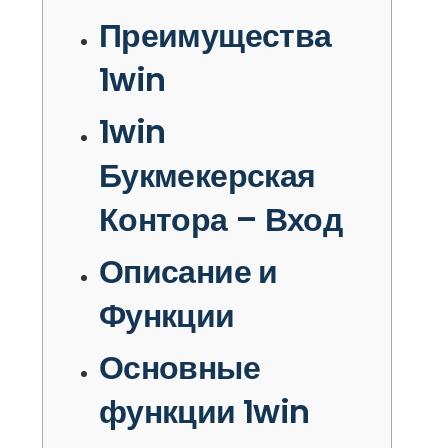
Преимущества
1win
1win
Букмекерская
Контора – Вход
Описание и
Функции
Основные
функции 1win