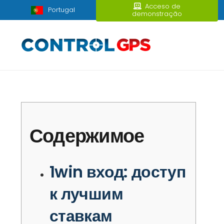
Acceso de
Portugal
demonstração
Содержимое
1win вход: доступ
к лучшим
ставкам