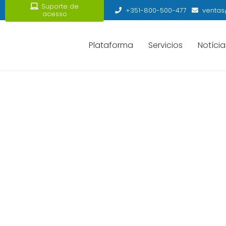
Suporte de
+351-800-500-477
ventas
acesso
Plataforma
Servicios
Notícia