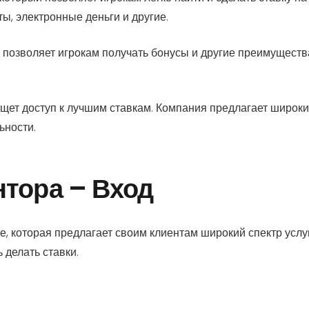
ы, электронные деньги и другие.
я позволяет игрокам получать бонусы и другие преимущест
 ищет доступ к лучшим ставкам. Компания предлагает широк
ьности.
нтора – Вход
е, которая предлагает своим клиентам широкий спектр услуг
 делать ставки.