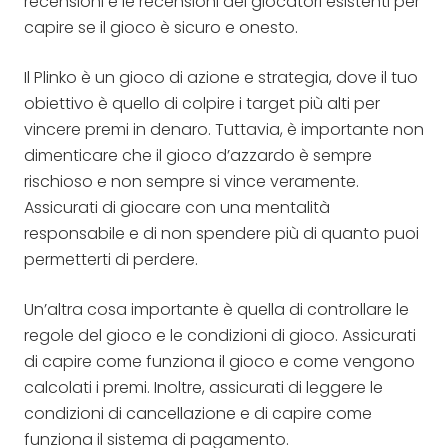
recensioni e le recensioni dei giocatori esistenti per
capire se il gioco è sicuro e onesto.
Il Plinko è un gioco di azione e strategia, dove il tuo
obiettivo è quello di colpire i target più alti per
vincere premi in denaro. Tuttavia, è importante non
dimenticare che il gioco d’azzardo è sempre
rischioso e non sempre si vince veramente.
Assicurati di giocare con una mentalità
responsabile e di non spendere più di quanto puoi
permetterti di perdere.
Un’altra cosa importante è quella di controllare le
regole del gioco e le condizioni di gioco. Assicurati
di capire come funziona il gioco e come vengono
calcolati i premi. Inoltre, assicurati di leggere le
condizioni di cancellazione e di capire come
funziona il sistema di pagamento.