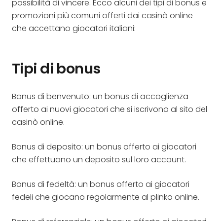
possibilità di vincere. Ecco alcuni dei tipi di bonus e
promozioni più comuni offerti dai casinò online
che accettano giocatori italiani:
Tipi di bonus
Bonus di benvenuto: un bonus di accoglienza
offerto ai nuovi giocatori che si iscrivono al sito del
casinò online.
Bonus di deposito: un bonus offerto ai giocatori
che effettuano un deposito sul loro account.
Bonus di fedeltà: un bonus offerto ai giocatori
fedeli che giocano regolarmente al plinko online.