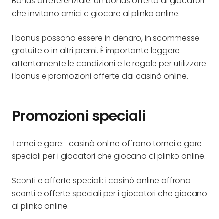
Bonus di referenziale: un bonus offerto ai giocatori
che invitano amici a giocare al plinko online.
I bonus possono essere in denaro, in scommesse
gratuite o in altri premi. È importante leggere
attentamente le condizioni e le regole per utilizzare
i bonus e promozioni offerte dai casinò online.
Promozioni speciali
Tornei e gare: i casinò online offrono tornei e gare
speciali per i giocatori che giocano al plinko online.
Sconti e offerte speciali: i casinò online offrono
sconti e offerte speciali per i giocatori che giocano
al plinko online.