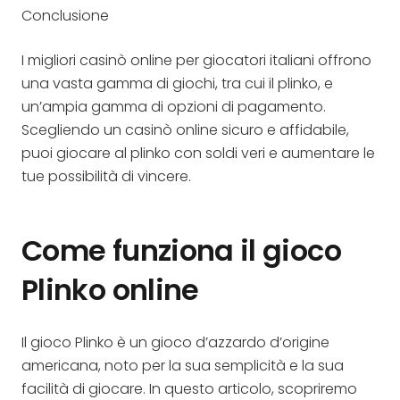
Conclusione
I migliori casinò online per giocatori italiani offrono
una vasta gamma di giochi, tra cui il plinko, e
un’ampia gamma di opzioni di pagamento.
Scegliendo un casinò online sicuro e affidabile,
puoi giocare al plinko con soldi veri e aumentare le
tue possibilità di vincere.
Come funziona il gioco
Plinko online
Il gioco Plinko è un gioco d’azzardo d’origine
americana, noto per la sua semplicità e la sua
facilità di giocare. In questo articolo, scopriremo