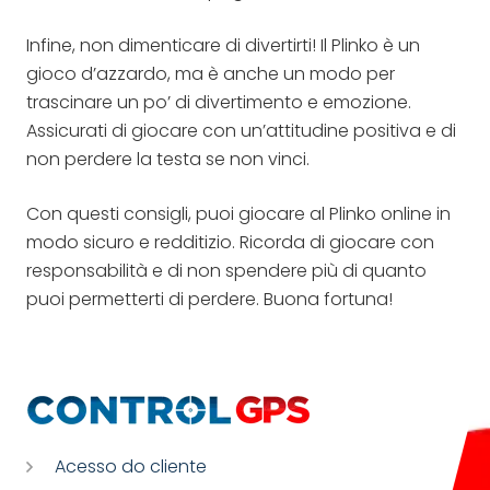
Infine, non dimenticare di divertirti! Il Plinko è un
gioco d’azzardo, ma è anche un modo per
trascinare un po’ di divertimento e emozione.
Assicurati di giocare con un’attitudine positiva e di
non perdere la testa se non vinci.
Con questi consigli, puoi giocare al Plinko online in
modo sicuro e redditizio. Ricorda di giocare con
responsabilità e di non spendere più di quanto
puoi permetterti di perdere. Buona fortuna!
Acesso do cliente