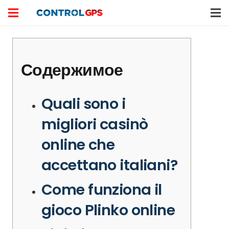
Содержимое
Quali sono i
migliori casinò
online che
accettano italiani?
Come funziona il
gioco Plinko online