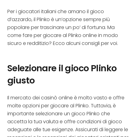
Per i giocatori italiani che amano il gioco
d’azzardo, il Plinko è un’opzione sempre più
popolare per trascinare un po’ di fortuna. Ma
come fare per giocare al Plinko online in modo
sicuro e redditizio? Ecco alcuni consigli per voi.
Selezionare il gioco Plinko
giusto
Il mercato dei casinò online è molto vasto e offre
molte opzioni per giocare al Plinko. Tuttavia, è
importante selezionare un gioco Plinko che
accetta la tua valuta e offre condizioni di gioco
adeguate alle tue esigenze. Assicurati di leggere le