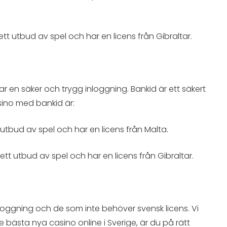
tt utbud av spel och har en licens från Gibraltar.
r en säker och trygg inloggning. Bankid är ett säkert
sino med bankid är:
utbud av spel och har en licens från Malta.
tt utbud av spel och har en licens från Gibraltar.
nloggning och de som inte behöver svensk licens. Vi
bästa nya casino online i Sverige, är du på rätt