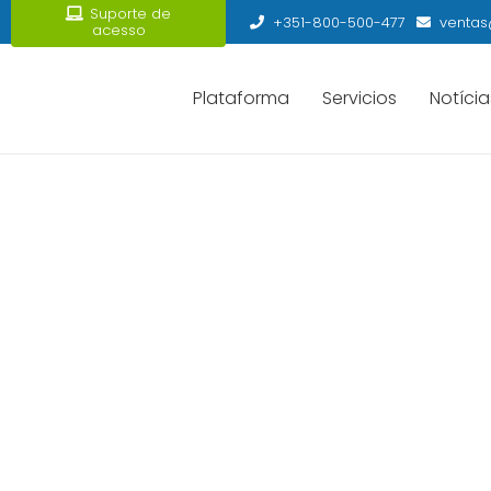
Suporte de
+351-800-500-477
ventas
acesso
Plataforma
Servicios
Notícia