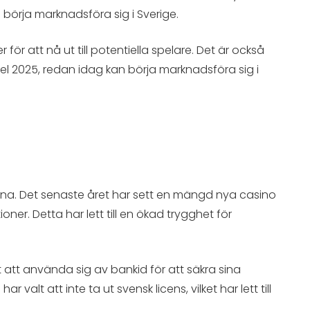
börja marknadsföra sig i Sverige.
r att nå ut till potentiella spelare. Det är också
el 2025, redan idag kan börja marknadsföra sig i
garna. Det senaste året har sett en mängd nya casino
er. Detta har lett till en ökad trygghet för
 att använda sig av bankid för att säkra sina
valt att inte ta ut svensk licens, vilket har lett till