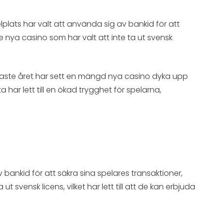
plats har valt att använda sig av bankid för att
de nya casino som har valt att inte ta ut svensk
senaste året har sett en mängd nya casino dyka upp
har lett till en ökad trygghet för spelarna,
ankid för att säkra sina spelares transaktioner,
t svensk licens, vilket har lett till att de kan erbjuda