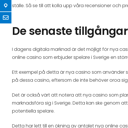
ställe. Så se till att kolla upp våra recensioner och 
De senaste tillgång
I dagens digitala marknad är det möjligt för nya cas
online casino som erbjuder spelare i Sverige en störr
Ett exempel på detta är nya casino som använder sig a
på dessa casino, eftersom de inte behöver oroa sig f
Det är också värt att notera att nya casino som pla
marknadsföra sig i Sverige. Detta kan ske genom att 
potentiella spelare.
Detta har lett till en ökning av antalet nya online ca