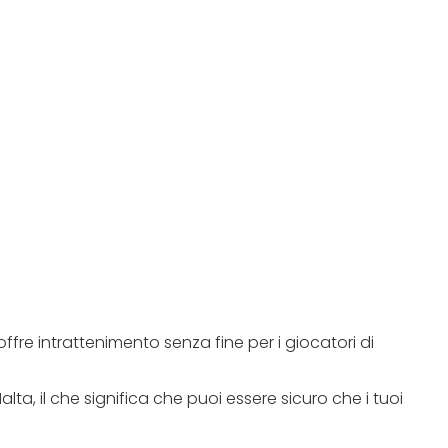
o
fre intrattenimento senza fine per i giocatori di
ta, il che significa che puoi essere sicuro che i tuoi