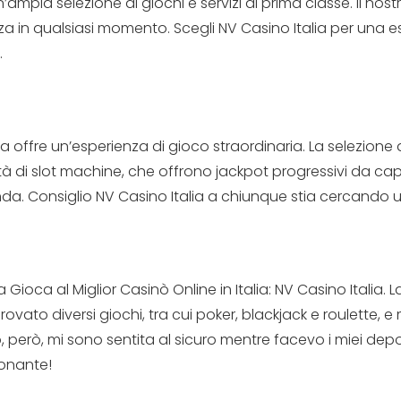
’ampia selezione di giochi e servizi di prima classe. Il n
nza in qualsiasi momento. Scegli NV Casino Italia per una e
.
lia offre un’esperienza di gioco straordinaria. La selezione 
 di slot machine, che offrono jackpot progressivi da capog
. Consiglio NV Casino Italia a chiunque stia cercando un c
ioca al Miglior Casinò Online in Italia: NV Casino Italia. L
o diversi giochi, tra cui poker, blackjack e roulette, e mi
, però, mi sono sentita al sicuro mentre facevo i miei deposi
ionante!