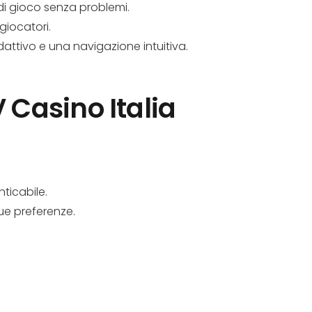
a di gioco senza problemi.
giocatori.
adattivo e una navigazione intuitiva.
V Casino Italia
ticabile.
tue preferenze.