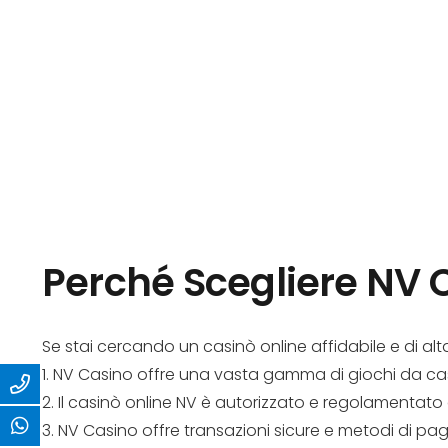
Perché Scegliere NV C
Se stai cercando un casinò online affidabile e di alta
1. NV Casino offre una vasta gamma di giochi da casi
2. Il casinò online NV è autorizzato e regolamentato
3. NV Casino offre transazioni sicure e metodi di paga