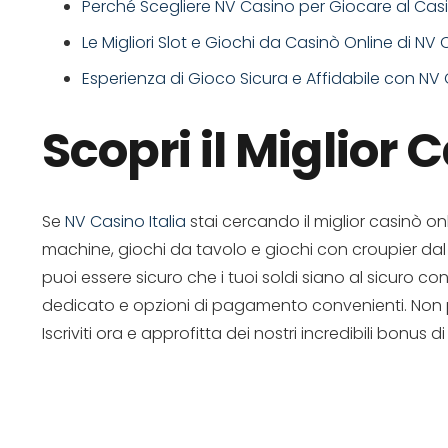
Perché Scegliere NV Casino per Giocare al Casin
Le Migliori Slot e Giochi da Casinò Online di NV 
Esperienza di Gioco Sicura e Affidabile con NV 
Scopri il Miglior 
Se
NV Casino Italia
stai cercando il miglior casinò on
machine, giochi da tavolo e giochi con croupier dal v
puoi essere sicuro che i tuoi soldi siano al sicuro con
dedicato e opzioni di pagamento convenienti. Non per
Iscriviti ora e approfitta dei nostri incredibili bonus 