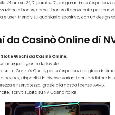
bile 24 ore su 24, 7 giorni su 7, per garantire un’esperienz
lizzazione e bonus, come il bonus di benvenuto per i nuovi 
da e user-friendly su qualsiasi dispositivo, con un design 
chi da Casinò Online di N
i Slot e Giochi da Casinò Online
.
 i intriganti giochi da tavolo.
arburst e Gonzo’s Quest, per un’esperienza di gioco indimen
 blackjack, disponibili in diverse varianti per soddisfare le 
curezza e riservatezza, grazie alla nostra licenza AAMS.
te, iscriviti subito su NV Casino Italia!