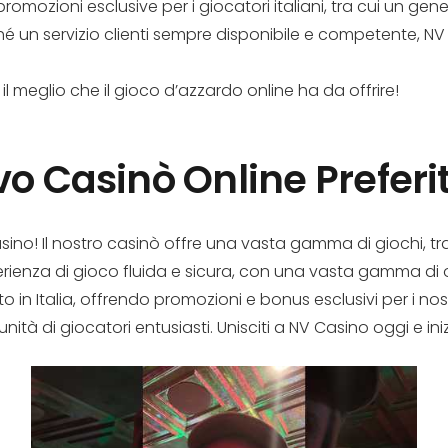
romozioni esclusive per i giocatori italiani, tra cui un gene
hé un servizio clienti sempre disponibile e competente, NV
 il meglio che il gioco d’azzardo online ha da offrire!
o Casinò Online Preferito
asino! Il nostro casinò offre una vasta gamma di giochi, tr
erienza di gioco fluida e sicura, con una vasta gamma di 
to in Italia, offrendo promozioni e bonus esclusivi per i nos
tà di giocatori entusiasti. Unisciti a NV Casino oggi e iniz