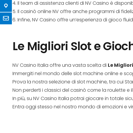
4. Il team di assistenza clienti di NV Casino è disponi
5. Il casinò online NV offre anche programmi di fide
6. Infine, NV Casino offre un’esperienza di gioco flui
Le Migliori Slot e Gio
NV Casino Italia offre una vasta scelta di
Le Miglior
Immergiti nel mondo delle slot machine online e scopri
Prova la nostra selezione di slot machine, tra cui St
Non perderti i classici del casinò come la roulette e il
In più, su NV Casino Italia potrai giocare in totale si
Entra oggi stesso nel nostro mondo di emozioni e vinci