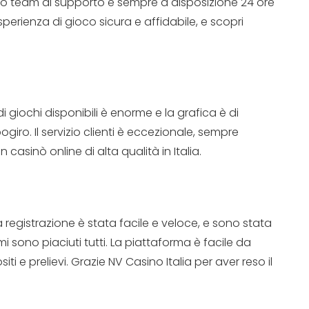
ostro team di supporto è sempre a disposizione 24 ore
sperienza di gioco sicura e affidabile, e scopri
di giochi disponibili è enorme e la grafica è di
iro. Il servizio clienti è eccezionale, sempre
asinò online di alta qualità in Italia.
a registrazione è stata facile e veloce, e sono stata
 sono piaciuti tutti. La piattaforma è facile da
ti e prelievi. Grazie NV Casino Italia per aver reso il