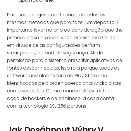
apostas online.
Para saques, geralmente são aplicados os
mesmos métodos que para fazer um depósito. É
importante levar no ano de consideração que the
primeira coisa os quais você precisa realizar é ir
em virtude de as configurações perform
smartphone, na part de segurança. Ali, dê
permissão para o sistema prescribir aplicativos de
fontes desconhecidas. Isso rola porque todos os
softwares instalados fora da Play Store são
identificados pelo orden operacional Android tais
como suspeitos. Como maneira de evitar the
ação de hackers e de criminoso, a casa conta
com a tecnologia SSL 256 portions.
Jak Dosáhnout Výhry V