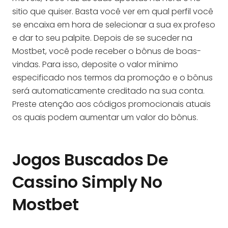
sitio que quiser. Basta você ver em qual perfil você
se encaixa em hora de selecionar a sua ex profeso
e dar to seu palpite. Depois de se suceder na
Mostbet, você pode receber o bônus de boas-
vindas. Para isso, deposite o valor mínimo
especificado nos termos da promoção e o bônus
será automaticamente creditado na sua conta.
Preste atenção aos códigos promocionais atuais
os quais podem aumentar um valor do bônus.
Jogos Buscados De
Cassino Simply No
Mostbet