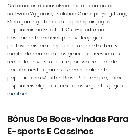
Os famosos desenvolvedores de computer
software Yggdrasil, Evolution Game playing, Ezugi,
Microgaming oferecem os principais jogos
disponíveis na Mostbet. Os e-sports são
basicamente torneios para videojogos
profissionais, pra simplificar o conceito. Têm se
mostrado como um dos grandes sucessos ao
redor do universo atual, e por isso você pode
apostar nestes games excepcionalmente
populares em Mostbet Brasil. Por exemplo, estão
disponíveis alguns torneios dos seguintes jogos
mostbet
.
Bônus De Boas-vindas Para
E-sports E Cassinos