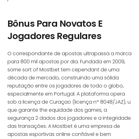
Bônus Para Novatos E
Jogadores Regulares
O correspondante de apostas ultrapassa a marca
para 800 mil apostas por dia. Fundada em 2009,
some sort of Mostbet tem cependant de uma
década de mercado, construindo uma sólida
reputação entre os jogadores de todo o globo,
especialmente em Portugal. A plataforma opera
sob a licença de Curaçao (licença nº 8048/JAZ), u
que garante the equidade dos games, a
segurança 2 dados dos jogadores e a integridade
das transações. A Mostbet é uma empresa de
apostas esportivas online confiável e bem