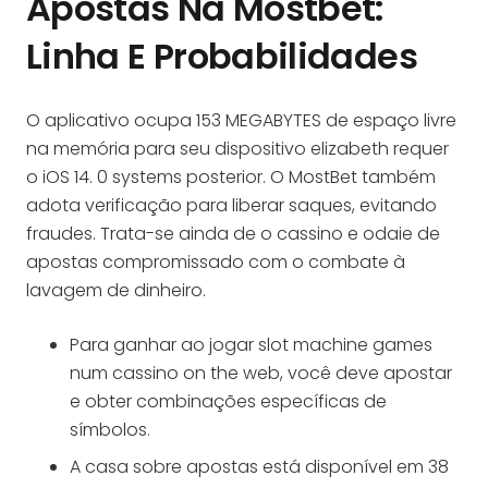
Apostas Na Mostbet:
Linha E Probabilidades
O aplicativo ocupa 153 MEGABYTES de espaço livre
na memória para seu dispositivo elizabeth requer
o iOS 14. 0 systems posterior. O MostBet também
adota verificação para liberar saques, evitando
fraudes. Trata-se ainda de o cassino e odaie de
apostas compromissado com o combate à
lavagem de dinheiro.
Para ganhar ao jogar slot machine games
num cassino on the web, você deve apostar
e obter combinações específicas de
símbolos.
A casa sobre apostas está disponível em 38