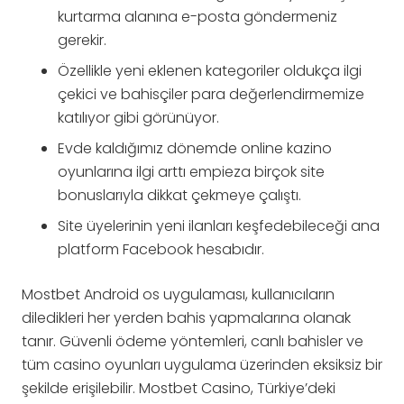
kurtarma alanına e-posta göndermeniz
gerekir.
Özellikle yeni eklenen kategoriler oldukça ilgi
çekici ve bahisçiler para değerlendirmemize
katılıyor gibi görünüyor.
Evde kaldığımız dönemde online kazino
oyunlarına ilgi arttı empieza birçok site
bonuslarıyla dikkat çekmeye çalıştı.
Site üyelerinin yeni ilanları keşfedebileceği ana
platform Facebook hesabıdır.
Mostbet Android os uygulaması, kullanıcıların
diledikleri her yerden bahis yapmalarına olanak
tanır. Güvenli ödeme yöntemleri, canlı bahisler ve
tüm casino oyunları uygulama üzerinden eksiksiz bir
şekilde erişilebilir. Mostbet Casino, Türkiye’deki