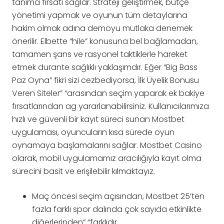
tanıma fırsatı sağlar. Strateji geliştirmek, bütçe
yönetimi yapmak ve oyunun tüm detaylarına
hakim olmak adına demoyu mutlaka denemek
önerilir. Elbette “hile” konusuna bel bağlamadan,
tamamen şans ve rasyonel taktiklerle hareket
etmek durante sağlıklı yaklaşımdır. Eğer “Big Bass
Paz Oyna” fikri sizi cezbediyorsa, İlk Üyelik Bonusu
Veren Siteler” “arasından seçim yaparak ek bakiye
fırsatlarından ag yararlanabilirsiniz. Kullanıcılarımıza
hızlı ve güvenli bir kayıt süreci sunan Mostbet
uygulaması, oyuncuların kısa sürede oyun
oynamaya başlamalarını sağlar. Mostbet Casino
olarak, mobil uygulamamız aracılığıyla kayıt olma
sürecini basit ve erişilebilir kılmaktayız.
Maç öncesi seçim açısından, Mostbet 25’ten
fazla farklı spor dalında çok sayıda etkinlikte
diğerlerinden” “farklıdır.