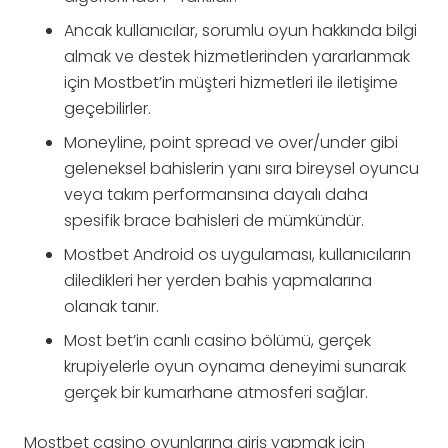
Ancak kullanıcılar, sorumlu oyun hakkında bilgi
almak ve destek hizmetlerinden yararlanmak
için Mostbet’in müşteri hizmetleri ile iletişime
geçebilirler.
Moneyline, point spread ve over/under gibi
geleneksel bahislerin yanı sıra bireysel oyuncu
veya takım performansına dayalı daha
spesifik brace bahisleri de mümkündür.
Mostbet Android os uygulaması, kullanıcıların
diledikleri her yerden bahis yapmalarına
olanak tanır.
Most bet’in canlı casino bölümü, gerçek
krupiyelerle oyun oynama deneyimi sunarak
gerçek bir kumarhane atmosferi sağlar.
Mostbet casino oyunlarına giriş yapmak için