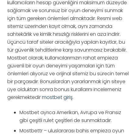
kullanıcıların hesap güvenliğini maksimum düzeyde
sağlamak ve sorunsuz bir oyun deneyimi sunmak
için tüm gereken önlemleri almaktadır. Resmi web
sitemiz üzerinden kayıt olmak, aynı zamanda
sahtekârlık ve kimlik hırsızlığı risklerini en aza indirir.
Üçüncü taraf siteler aracılığıyla yapılan kayıtlar, bu
tür güvenlik tehditlerine karşı savunmasız bırakabilir.
Mostbet olarak, kullanıcılarımızın rahat empieza
güvenli bir oyun deneyimi yaşamaları için tüm
önlemleri alıyoruz ve orijinal sitemiz bu sürecin temel
bir parçasıdır. Bonuslardan yararlanmak için siteye
üye olduktan sonra bonus kurallarını incelemeniz
gerekmektedir
mostbet giriş
.
Mostbet ayrıca Amerikan, Avrupa ve Fransız
gibi çeşitli rulet çeşitleri de sunmaktadır.
Mostbettr – uluslararası bahis empieza oyun