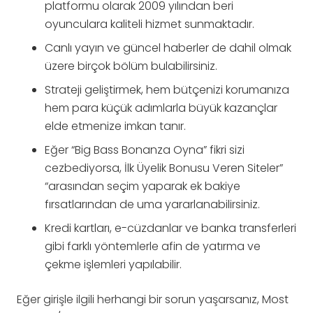
platformu olarak 2009 yılından beri
oyunculara kaliteli hizmet sunmaktadır.
Canlı yayın ve güncel haberler de dahil olmak
üzere birçok bölüm bulabilirsiniz.
Strateji geliştirmek, hem bütçenizi korumanıza
hem para küçük adımlarla büyük kazançlar
elde etmenize imkan tanır.
Eğer “Big Bass Bonanza Oyna” fikri sizi
cezbediyorsa, İlk Üyelik Bonusu Veren Siteler”
“arasından seçim yaparak ek bakiye
fırsatlarından de uma yararlanabilirsiniz.
Kredi kartları, e-cüzdanlar ve banka transferleri
gibi farklı yöntemlerle afin de yatırma ve
çekme işlemleri yapılabilir.
Eğer girişle ilgili herhangi bir sorun yaşarsanız, Most