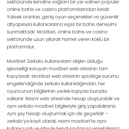
sektöründe kendine sağlam bir yer edinen popüler
online bahis ve casino platformlarından biridir.
Yüksek oranları, geniş oyun seçenekleri ve güvenilir
altyapısıyla kullanıcılarına eşsiz bir bahis deneyimi
sunmaktadır. Mostbet, online bahis ve casino
sektöründe uzun yıllardır hizmet veren köklü bir
platformdur.
Mostbet Zerkalo, kullanıcıların alışkın olduğu
işlevselliği koruyan mostbet web sitesinin tam
kopyasıdır. Mostbet web sitesinin spicilège sürümü
engellendiğinde zerkalo kullanıldığından, her
oyuncunun bilgilerinin yedek kopyası burada
saklanır. Resmi web sitesinde hesap oluşturabilir ve
aynı zerkalo mostbet bilgileriyle giriş yapabilirsiniz.
Aynı şey hesap oluşturmak için de geçerlidir –
zerkalo’ya kayıt olarak, resmi mostbet’te aynı
kullanıcı adı ve şifre ile kendi sayfanıza erişebilirsiniz.