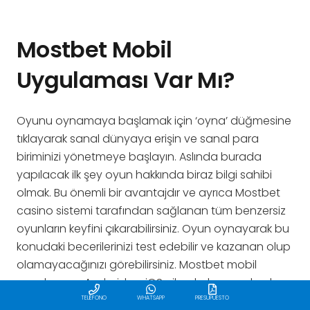
Mostbet Mobil
Uygulaması Var Mı?
Oyunu oynamaya başlamak için ‘oyna’ düğmesine
tıklayarak sanal dünyaya erişin ve sanal para
biriminizi yönetmeye başlayın. Aslında burada
yapılacak ilk şey oyun hakkında biraz bilgi sahibi
olmak. Bu önemli bir avantajdır ve ayrıca Mostbet
casino sistemi tarafından sağlanan tüm benzersiz
oyunların keyfini çıkarabilirsiniz. Oyun oynayarak bu
konudaki becerilerinizi test edebilir ve kazanan olup
olamayacağınızı görebilirsiniz. Mostbet mobil
uygulaması, Android ve iOS cihazlarla uyumlu olup,
kullanıcılarına your ex an bahis yapma imkanı
TELÉFONO
WHATSAPP
PRESUPUESTO