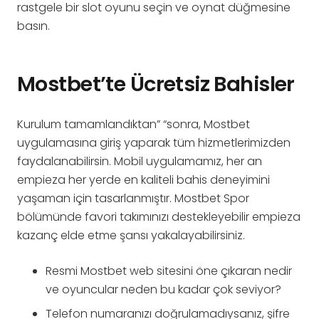
rastgele bir slot oyunu seçin ve oynat düğmesine
basın.
Mostbet’te Ücretsiz Bahisler
Kurulum tamamlandıktan” “sonra, Mostbet
uygulamasına giriş yaparak tüm hizmetlerimizden
faydalanabilirsin. Mobil uygulamamız, her an
empieza her yerde en kaliteli bahis deneyimini
yaşaman için tasarlanmıştır. Mostbet Spor
bölümünde favori takımınızı destekleyebilir empieza
kazanç elde etme şansı yakalayabilirsiniz.
Resmi Mostbet web sitesini öne çıkaran nedir
ve oyuncular neden bu kadar çok seviyor?
Telefon numaranızı doğrulamadıysanız, şifre