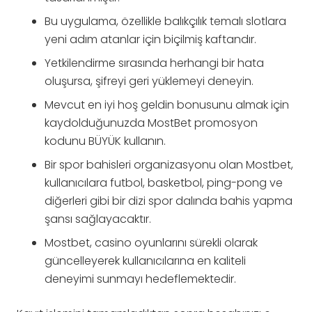
Bu uygulama, özellikle balıkçılık temalı slotlara
yeni adım atanlar için biçilmiş kaftandır.
Yetkilendirme sırasında herhangi bir hata
oluşursa, şifreyi geri yüklemeyi deneyin.
Mevcut en iyi hoş geldin bonusunu almak için
kaydolduğunuzda MostBet promosyon
kodunu BÜYÜK kullanın.
Bir spor bahisleri organizasyonu olan Mostbet,
kullanıcılara futbol, basketbol, ping-pong ve
diğerleri gibi bir dizi spor dalında bahis yapma
şansı sağlayacaktır.
Mostbet, casino oyunlarını sürekli olarak
güncelleyerek kullanıcılarına en kaliteli
deneyimi sunmayı hedeflemektedir.