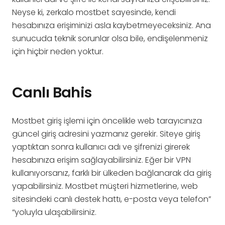
Neyse ki, zerkalo mostbet sayesinde, kendi
hesabınıza erişiminizi asla kaybetmeyeceksiniz. Ana
sunucuda teknik sorunlar olsa bile, endişelenmeniz
için hiçbir neden yoktur.
Canlı Bahis
Mostbet giriş işlemi için öncelikle web tarayıcınıza
güncel giriş adresini yazmanız gerekir. Siteye giriş
yaptıktan sonra kullanıcı adı ve şifrenizi girerek
hesabınıza erişim sağlayabilirsiniz. Eğer bir VPN
kullanıyorsanız, farklı bir ülkeden bağlanarak da giriş
yapabilirsiniz. Mostbet müşteri hizmetlerine, web
sitesindeki canlı destek hattı, e-posta veya telefon”
“yoluyla ulaşabilirsiniz.