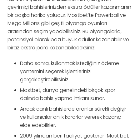
çevrimiçi bahislerinizden ekstra ödüller kazanmanın
bir başka harika yoludur. Mostbet’te Powerball ve
Mega Millions gibi çeşitli piyango oyunları
arasından seçim yapabilirsiniz. Bu piyangolarla,
potansiyel olarak bazı büyük ödüller kazanabilir ve
biraz ekstra para kazanabileceksiniz.
Daha sonra, kullanmak istediğiniz ödeme
yöntemini seçerek işlemlerinizi
gerçekleştirebilirsiniz.
Mostbet, dünya genelindeki birçok spor
dalında bahis yapma imkanı sunar.
Ancak canlı bahislerde oranlar sürekli değişir
ve kullanıcılar anlık kararlar vererek kazanç
elde edebilirler.
2009 yılından beri faaliyet gösteren Most bet,