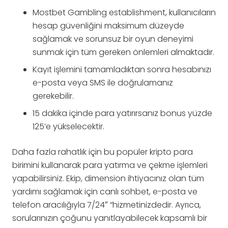
Mostbet Gambling establishment, kullanıcıların
hesap güvenliğini maksimum düzeyde
sağlamak ve sorunsuz bir oyun deneyimi
sunmak için tüm gereken önlemleri almaktadır.
Kayıt işlemini tamamladıktan sonra hesabınızı
e-posta veya SMS ile doğrulamanız
gerekebilir.
15 dakika içinde para yatırırsanız bonus yüzde
125’e yükselecektir.
Daha fazla rahatlık için bu popüler kripto para
birimini kullanarak para yatırma ve çekme işlemleri
yapabilirsiniz. Ekip, dimension ihtiyacınız olan tüm
yardımı sağlamak için canlı sohbet, e-posta ve
telefon aracılığıyla 7/24″ “hizmetinizdedir. Ayrıca,
sorularınızın çoğunu yanıtlayabilecek kapsamlı bir