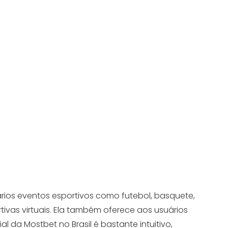
ários eventos esportivos como futebol, basquete,
ivas virtuais. Ela também oferece aos usuários
l da Mostbet no Brasil é bastante intuitivo,