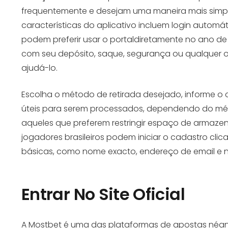
frequentemente e desejam uma maneira mais simple
características do aplicativo incluem login automá
podem preferir usar o portaldiretamente no ano de
com seu depósito, saque, segurança ou qualquer ou
ajudá-lo.
Escolha o método de retirada desejado, informe o c
úteis para serem processados, dependendo do métod
aqueles que preferem restringir espaço de armazen
jogadores brasileiros podem iniciar o cadastro clic
básicas, como nome exacto, endereço de email e n
Entrar No Site Oficial
A Mostbet é uma das plataformas de apostas néan