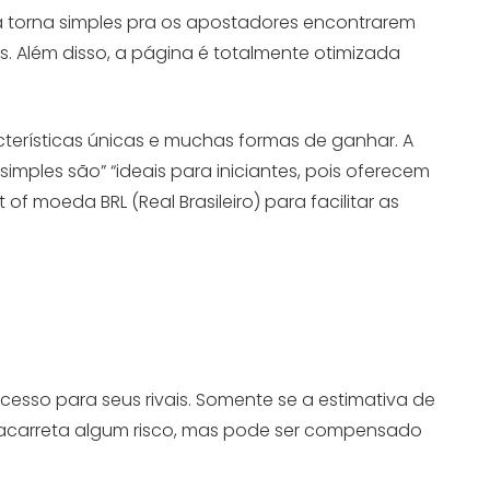
a torna simples pra os apostadores encontrarem
. Além disso, a página é totalmente otimizada
erísticas únicas e muchas formas de ganhar. A
mples são” “ideais para iniciantes, pois oferecem
f moeda BRL (Real Brasileiro) para facilitar as
esso para seus rivais. Somente se a estimativa de
e acarreta algum risco, mas pode ser compensado