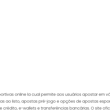
rtivas online la cual permite aos usuários apostar em v
as ao listo, apostas pré-jogo e opções de apostas esport
dito, e-wallets e transferências bancárias. O site oficia