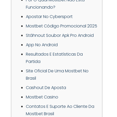
Funcionando?
Apostar No Cybersport
Mostbet Código Promocional 2025
Stáhnout Soubor Apk Pro Android
App No Android
Resultados E Estatísticas Da
Partida
Site Oficial De Uma Mostbet No
Brasil
Cashout De Aposta
Mostbet Casino
Contatos E Suporte Ao Cliente Da
Mostbet Brasil