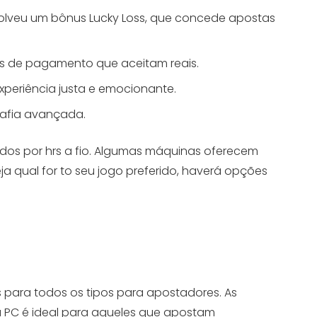
volveu um bônus Lucky Loss, que concede apostas
ões de pagamento que aceitam reais.
periência justa e emocionante.
grafia avançada.
idos por hrs a fio. Algumas máquinas oferecem
 qual for to seu jogo preferido, haverá opções
 para todos os tipos para apostadores. As
ra PC é ideal para aqueles que apostam