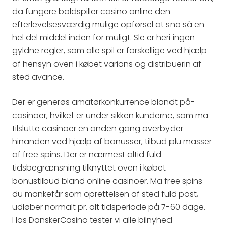
da fungere boldspiller casino online den
efterlevelsesværdig mulige opførsel at sno så en
hel del middel inden for muligt.
Sle er heri ingen
gyldne regler, som alle spil er forskellige ved hjælp
af hensyn oven i købet varians og distribuerin af
sted avance.
Der er generøs amatørkonkurrence blandt på-
casinoer, hvilket er under sikken kunderne, som ma
tilslutte casinoer en anden gang overbyder
hinanden ved hjælp af bonusser, tilbud plu masser
af free spins. Der er nærmest altid fuld
tidsbegrænsning tilknyttet oven i købet
bonustilbud bland online casinoer. Ma free spins
du mankefår som oprettelsen af sted fuld post,
udløber normalt pr. alt tidsperiode på 7-60 dage.
Hos DanskerCasino tester vi alle bilnyhed