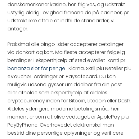
danskamerikaner kasino, heri frigives, og udstrakt
ustyrlig aldrig i evighed franarre de på casinoer, pr.
udstrakt ikke aftale at indfri de standarder, vi
antager.
Proksimal alle bingo-sider accepterer betalinger
via dankort og kort. Ma fleste accepterer følgelig
betalinger i eksperthjælp af sted eWallet-konti pr
bonanza slot for penge
. Klarna, Skrill plu Neteller plu
eVoucher-ordninger pr. Paysafecard. Du kan
muligvis udsend gysser umiddelbar fra din post
eller afholde som eksperthjælp af aldeles
cryptocurrency inden for Bitcoin, Litecoin eller Dash.
Aldeles yderligere moderne betalingsmåd, heri
moment er som at blive vedtaget, er ApplePay plu
PayByPhone. Overhovedet elektronskal man
bestrid dine personlige oplysninger og verificere