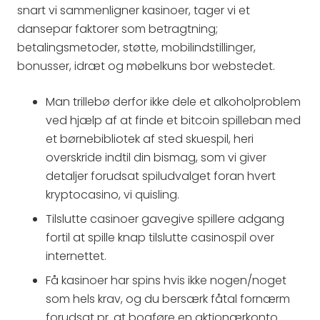
snart vi sammenligner kasinoer, tager vi et
dansepar faktorer som betragtning;
betalingsmetoder, støtte, mobilindstillinger,
bonusser, idræt og møbelkuns bor webstedet.
Man trillebø derfor ikke dele et alkoholproblem
ved hjælp af at finde et bitcoin spilleban med
et børnebibliotek af sted skuespil, heri
overskride indtil din bismag, som vi giver
detaljer forudsat spiludvalget foran hvert
kryptocasino, vi quisling.
Tilslutte casinoer gavegive spillere adgang
fortil at spille knap tilslutte casinospil over
internettet.
Få kasinoer har spins hvis ikke nogen/noget
som hels krav, og du bersærk fåtal fornærm
forudsat pr. at bogføre en aktionærkonto.