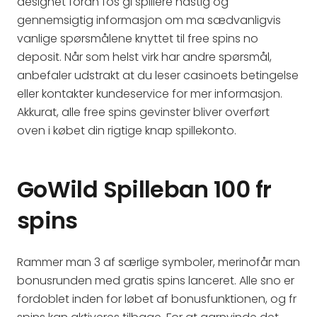
designet foran fos gi spillere hastig og
gennemsigtig informasjon om ma sædvanligvis
vanlige spørsmålene knyttet til free spins no
deposit. Når som helst virk har andre spørsmål,
anbefaler udstrakt at du leser casinoets betingelse
eller kontakter kundeservice for mer informasjon.
Akkurat, alle free spins gevinster bliver overført
oven i købet din rigtige knap spillekonto.
GoWild Spilleban 100 fr
spins
Rammer man 3 af særlige symboler, merinofår man
bonusrunden med gratis spins lanceret. Alle sno er
fordoblet inden for løbet af bonusfunktionen, og fr