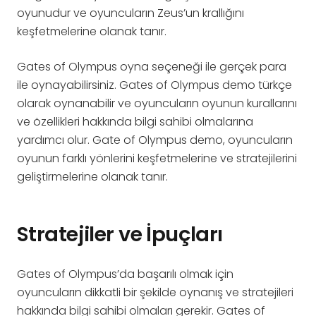
oyunudur ve oyuncuların Zeus’un krallığını
keşfetmelerine olanak tanır.
Gates of Olympus oyna seçeneği ile gerçek para
ile oynayabilirsiniz. Gates of Olympus demo türkçe
olarak oynanabilir ve oyuncuların oyunun kurallarını
ve özellikleri hakkında bilgi sahibi olmalarına
yardımcı olur. Gate of Olympus demo, oyuncuların
oyunun farklı yönlerini keşfetmelerine ve stratejilerini
geliştirmelerine olanak tanır.
Stratejiler ve İpuçları
Gates of Olympus’da başarılı olmak için
oyuncuların dikkatli bir şekilde oynanış ve stratejileri
hakkında bilgi sahibi olmaları gerekir. Gates of