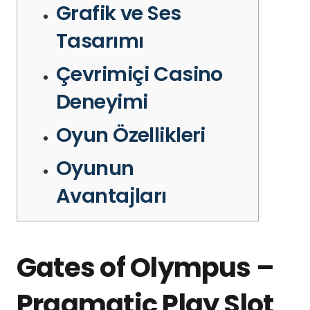
Grafik ve Ses
Tasarımı
Çevrimiçi Casino
Deneyimi
Oyun Özellikleri
Oyunun
Avantajları
Gates of Olympus –
Pragmatic Play Slot