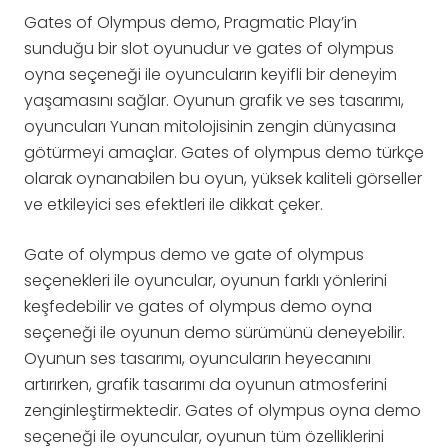
Gates of Olympus demo, Pragmatic Play’in
sunduğu bir slot oyunudur ve gates of olympus
oyna seçeneği ile oyuncuların keyifli bir deneyim
yaşamasını sağlar. Oyunun grafik ve ses tasarımı,
oyuncuları Yunan mitolojisinin zengin dünyasına
götürmeyi amaçlar. Gates of olympus demo türkçe
olarak oynanabilen bu oyun, yüksek kaliteli görseller
ve etkileyici ses efektleri ile dikkat çeker.
Gate of olympus demo ve gate of olympus
seçenekleri ile oyuncular, oyunun farklı yönlerini
keşfedebilir ve gates of olympus demo oyna
seçeneği ile oyunun demo sürümünü deneyebilir.
Oyunun ses tasarımı, oyuncuların heyecanını
artırırken, grafik tasarımı da oyunun atmosferini
zenginleştirmektedir. Gates of olympus oyna demo
seçeneği ile oyuncular, oyunun tüm özelliklerini