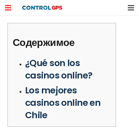
Содержимое
¿Qué son los
casinos online?
Los mejores
casinos online en
Chile