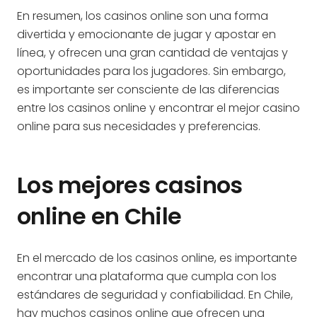
En resumen, los casinos online son una forma
divertida y emocionante de jugar y apostar en
línea, y ofrecen una gran cantidad de ventajas y
oportunidades para los jugadores. Sin embargo,
es importante ser consciente de las diferencias
entre los casinos online y encontrar el mejor casino
online para sus necesidades y preferencias.
Los mejores casinos
online en Chile
En el mercado de los casinos online, es importante
encontrar una plataforma que cumpla con los
estándares de seguridad y confiabilidad. En Chile,
hay muchos casinos online que ofrecen una