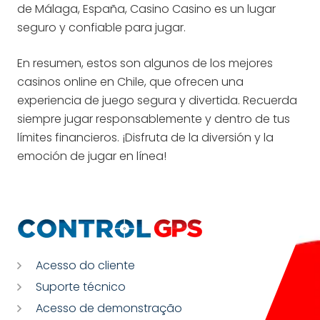
de Málaga, España, Casino Casino es un lugar
seguro y confiable para jugar.
En resumen, estos son algunos de los mejores
casinos online en Chile, que ofrecen una
experiencia de juego segura y divertida. Recuerda
siempre jugar responsablemente y dentro de tus
límites financieros. ¡Disfruta de la diversión y la
emoción de jugar en línea!
Acesso do cliente
Suporte técnico
Acesso de demonstração