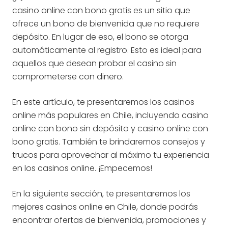
casino online con bono gratis es un sitio que
ofrece un bono de bienvenida que no requiere
depósito. En lugar de eso, el bono se otorga
automáticamente al registro. Esto es ideal para
aquellos que desean probar el casino sin
comprometerse con dinero.
En este artículo, te presentaremos los casinos
online más populares en Chile, incluyendo casino
online con bono sin depósito y casino online con
bono gratis. También te brindaremos consejos y
trucos para aprovechar al máximo tu experiencia
en los casinos online. ¡Empecemos!
En la siguiente sección, te presentaremos los
mejores casinos online en Chile, donde podrás
encontrar ofertas de bienvenida, promociones y