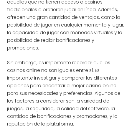
aquellos que no tienen acceso a casinos
tradicionales o prefieren jugar en línea. Además,
ofrecen una gran cantidad de ventajas, como la
posibilidad de jugar en cualquier momento y lugar,
la capacidad de jugar con monedas virtuales y la
posibilidad de recibir bonificaciones y
promociones.
Sin embargo, es importante recordar que los
casinos online no son iguales entre sí. Es
importante investigar y comparar las diferentes
opciones para encontrar el mejor casino online
para sus necesidades y preferencias. Algunos de
los factores a considerar son la variedad de
juegos, la seguridad, la calidad del software, la
cantidad de bonificaciones y promociones, y la
reputación de la plataforma.