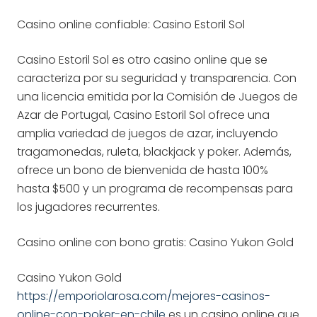
Casino online confiable: Casino Estoril Sol
Casino Estoril Sol es otro casino online que se
caracteriza por su seguridad y transparencia. Con
una licencia emitida por la Comisión de Juegos de
Azar de Portugal, Casino Estoril Sol ofrece una
amplia variedad de juegos de azar, incluyendo
tragamonedas, ruleta, blackjack y poker. Además,
ofrece un bono de bienvenida de hasta 100%
hasta $500 y un programa de recompensas para
los jugadores recurrentes.
Casino online con bono gratis: Casino Yukon Gold
Casino Yukon Gold
https://emporiolarosa.com/mejores-casinos-
online-con-poker-en-chile
es un casino online que