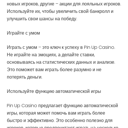
новых игроков, другие – акции для лояльных игроков.
Используйте их, чтобы увеличить свой банкролл и
улучшить свои шансы на победу.
Играйте с умом
Играть с умом – это ключ к успеху в Pin Up Casino.
Не играйте на эмоциях, а делайте ставки,
основываясь на статистических данных и анализе.
Это поможет вам играть более разумно и не
потерять деньги.
Используйте функцию автоматической игры
Pin Up Casino предлагает функцию автоматической
игры, которая может помочь вам играть более
быстро и эффективно. Это особенно полезно для
игроков, которые предпочитают играть на несколько