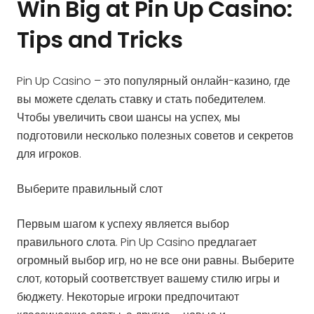
Win Big at Pin Up Casino:
Tips and Tricks
Pin Up Casino – это популярный онлайн-казино, где
вы можете сделать ставку и стать победителем.
Чтобы увеличить свои шансы на успех, мы
подготовили несколько полезных советов и секретов
для игроков.
Выберите правильный слот
Первым шагом к успеху является выбор
правильного слота. Pin Up Casino предлагает
огромный выбор игр, но не все они равны. Выберите
слот, который соответствует вашему стилю игры и
бюджету. Некоторые игроки предпочитают