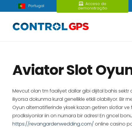
Acceso de
Portugal
demonstração
Aviator Slot Oyunl
Mevcut olan tm faaliyet dallar gibi dijital bahis sekt
iliyorsa dokunma kural genellikle etkili olabiliyor. B
Oyun alternatiflerinde yksek kazan getiren slotlar ve f
prodksiyonlar iin on numara bir adres! En gncel bo
https://revangardenwedding.com/
online casino por