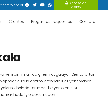
Acceso do
@controlgps.pt
cliente
s
Clientes
Preguntas frequentes
Contato
kala
 yeni bir firma r ac grlerini uyguluyor. Dier taraftan
n slot yapmlar bunun cazino branndaki bir yansmasdr.
yelerin zihninde tartmasz bir yeri olan slot
i yaamak hedefiyle beklemeden