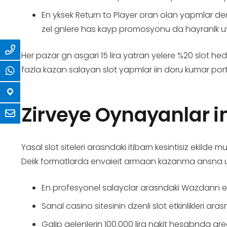
En yksek Return to Player oran olan yapmlar de
zel gnlere has kayp promosyonu da hayranlk 
Her pazar gn asgari 15 lira yatran yelere %20 slot he
fazla kazan salayan slot yapmlar iin doru kumar porta
Zirveye Oynayanlar in
Yasal slot siteleri arasndaki itibarn kesintisiz ekilde 
Deiik formatlarda envaieit armaan kazanma ansna ul
En profesyonel salayclar arasndaki Wazdann en 
Sanal casino sitesinin dzenli slot etkinlikleri ar
Galip gelenlerin 100.000 lira nakit hesabnda grecei