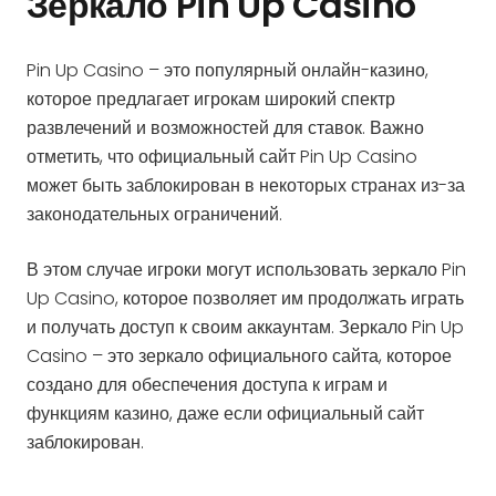
Зеркало Pin Up Casino
Pin Up Casino – это популярный онлайн-казино,
которое предлагает игрокам широкий спектр
развлечений и возможностей для ставок. Важно
отметить, что официальный сайт Pin Up Casino
может быть заблокирован в некоторых странах из-за
законодательных ограничений.
В этом случае игроки могут использовать зеркало Pin
Up Casino, которое позволяет им продолжать играть
и получать доступ к своим аккаунтам. Зеркало Pin Up
Casino – это зеркало официального сайта, которое
создано для обеспечения доступа к играм и
функциям казино, даже если официальный сайт
заблокирован.