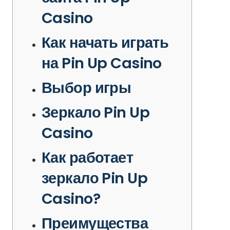
Casino
Как начать играть
на Pin Up Casino
Выбор игры
Зеркало Pin Up
Casino
Как работает
зеркало Pin Up
Casino?
Преимущества