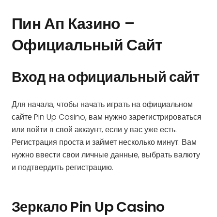
Пин Ап Казино –
Официальный Сайт
Вход на официальный сайт
Для начала, чтобы начать играть на официальном
сайте Pin Up Casino, вам нужно зарегистрироваться
или войти в свой аккаунт, если у вас уже есть.
Регистрация проста и займет несколько минут. Вам
нужно ввести свои личные данные, выбрать валюту
и подтвердить регистрацию.
Зеркало Pin Up Casino