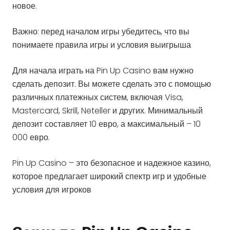
новое.
Важно: перед началом игры убедитесь, что вы
понимаете правила игры и условия выигрыша
Для начала играть на Pin Up Casino вам нужно
сделать депозит. Вы можете сделать это с помощью
различных платежных систем, включая Visa,
Mastercard, Skrill, Neteller и других. Минимальный
депозит составляет 10 евро, а максимальный – 10
000 евро.
Pin Up Casino – это безопасное и надежное казино,
которое предлагает широкий спектр игр и удобные
условия для игроков