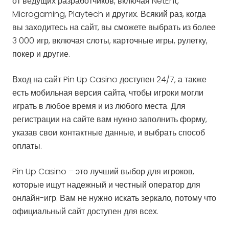
от ведущих разработчиков, включая NetEnt,
Microgaming, Playtech и других. Всякий раз, когда
вы заходитесь на сайт, вы сможете выбрать из более
3 000 игр, включая слоты, карточные игры, рулетку,
покер и другие.
Вход на сайт Pin Up Casino доступен 24/7, а также
есть мобильная версия сайта, чтобы игроки могли
играть в любое время и из любого места. Для
регистрации на сайте вам нужно заполнить форму,
указав свои контактные данные, и выбрать способ
оплаты.
Pin Up Casino – это лучший выбор для игроков,
которые ищут надежный и честный оператор для
онлайн-игр. Вам не нужно искать зеркало, потому что
официальный сайт доступен для всех.