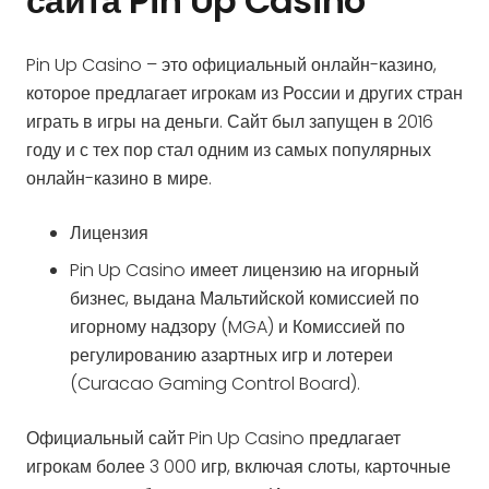
сайта Pin Up Casino
Pin Up Casino – это официальный онлайн-казино,
которое предлагает игрокам из России и других стран
играть в игры на деньги. Сайт был запущен в 2016
году и с тех пор стал одним из самых популярных
онлайн-казино в мире.
Лицензия
Pin Up Casino имеет лицензию на игорный
бизнес, выдана Мальтийской комиссией по
игорному надзору (MGA) и Комиссией по
регулированию азартных игр и лотереи
(Curacao Gaming Control Board).
Официальный сайт Pin Up Casino предлагает
игрокам более 3 000 игр, включая слоты, карточные