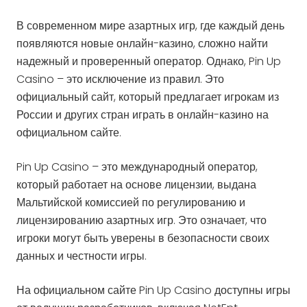
В современном мире азартных игр, где каждый день
появляются новые онлайн-казино, сложно найти
надежный и проверенный оператор. Однако, Pin Up
Casino – это исключение из правил. Это
официальный сайт, который предлагает игрокам из
России и других стран играть в онлайн-казино на
официальном сайте.
Pin Up Casino – это международный оператор,
который работает на основе лицензии, выдана
Мальтийской комиссией по регулированию и
лицензированию азартных игр. Это означает, что
игроки могут быть уверены в безопасности своих
данных и честности игры.
На официальном сайте Pin Up Casino доступны игры