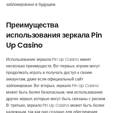
заблокировано в будущем.
Преимущества
использования зеркала Pin
Up Casino
Использование зеркала Pin Up Casino имеет
несколько преимуществ. Во-первых, игроки могут
продолжать играть и получать доступ к своим
аккаунтам, даже если официальный сайт
заблокирован. Во-вторых, зеркало Pin Up Casino
может быть более безопасным, чем использование
других зеркал, которые могут быть связаны с риском.
В-третьих, зеркало Pin Up Casino может быть более
надежным, так как оно создано для обеспечения