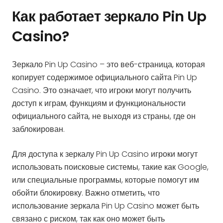
Как работает зеркало Pin Up
Casino?
Зеркало Pin Up Casino – это веб-страница, которая
копирует содержимое официального сайта Pin Up
Casino. Это означает, что игроки могут получить
доступ к играм, функциям и функциональности
официального сайта, не выходя из страны, где он
заблокирован.
Для доступа к зеркалу Pin Up Casino игроки могут
использовать поисковые системы, такие как Google,
или специальные программы, которые помогут им
обойти блокировку. Важно отметить, что
использование зеркала Pin Up Casino может быть
связано с риском, так как оно может быть