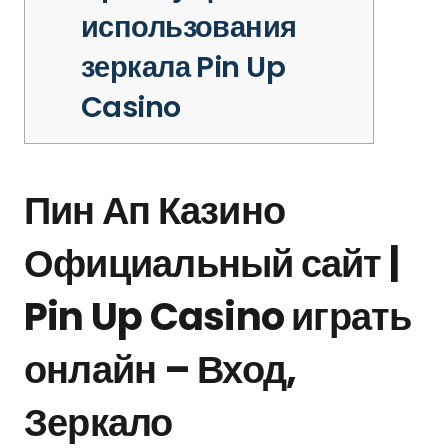
использования
зеркала Pin Up
Casino
Пин Ап Казино
Официальный сайт |
Pin Up Casino играть
онлайн – Вход,
Зеркало