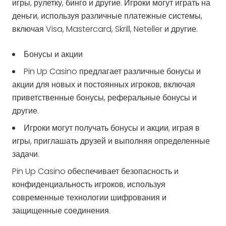
игры, рулетку, бинго и другие. Игроки могут играть на
деньги, используя различные платежные системы,
включая Visa, Mastercard, Skrill, Neteller и другие.
Бонусы и акции
Pin Up Casino предлагает различные бонусы и
акции для новых и постоянных игроков, включая
приветственные бонусы, реферальные бонусы и
другие.
Игроки могут получать бонусы и акции, играя в
игры, приглашать друзей и выполняя определенные
задачи.
Pin Up Casino обеспечивает безопасность и
конфиденциальность игроков, используя
современные технологии шифрования и
защищенные соединения.