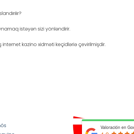
ndırılır?
oynamaq istəyən sizi yönləndirir.
internet kazino xidməti keçidləriə çevirilmişdir.
nós
Valoración en Go