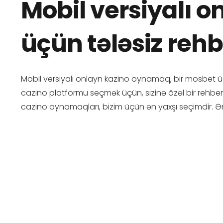
Mobil versiyalı 
üçün tələsiz reh
Mobil versiyalı onlayn kazino oynamaq, bir mosbet üçü
cazino platformu seçmək üçün, sizinə özəl bir rehberli
cazino oynamaqları, bizim üçün ən yaxşı seçimdir. Ən