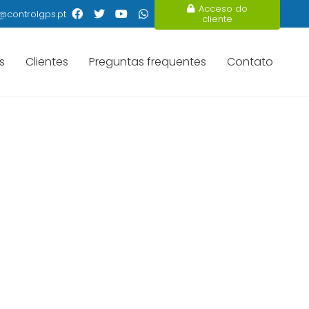
Acceso do
@controlgps.pt
cliente
s
Clientes
Preguntas frequentes
Contato