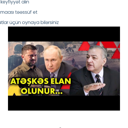
keyfiyyət alın
ə maası təəssüf et
lar üçün oynaya bilərsiniz