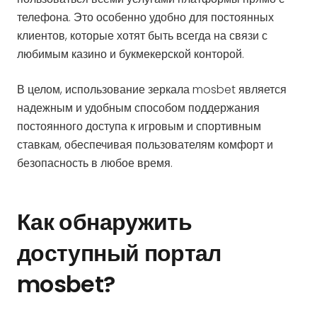
телефона. Это особенно удобно для постоянных
клиентов, которые хотят быть всегда на связи с
любимым казино и букмекерской конторой.
В целом, использование зеркала mosbet является
надежным и удобным способом поддержания
постоянного доступа к игровым и спортивным
ставкам, обеспечивая пользователям комфорт и
безопасность в любое время.
Как обнаружить
доступный портал
mosbet?