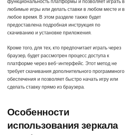
функциональность платформы и позволяет играть в
любимые игры или делать ставки в любом месте и в
любое время. В этом разделе также будет
предоставлена подробная инструкция по
скачиванию и установке приложения.
Кроме того, для тех, кто предпочитает играть через
браузер, будет рассмотрен процесс доступа к
платформе через веб-интерфейс. Этот метод не
требует скачивания дополнительного программного
обеспечения и позволяет быстро начать игру или
сделать ставку прямо из браузера.
Особенности
использования зеркала