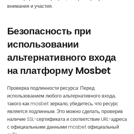
внимания и участия.
Безопасность при
использовании
альтернативного входа
на платформу Mosbet
Проверка подлинности ресурса: Перед
использованием любого альтернативного входа,
такого как mosbet зеркало, убедитесь, что ресурс
является подлинным. Это можно сделать, проверив
наличие SSL-сертификата и соответствие URL-адреса
с официальными данными mosbet официальный