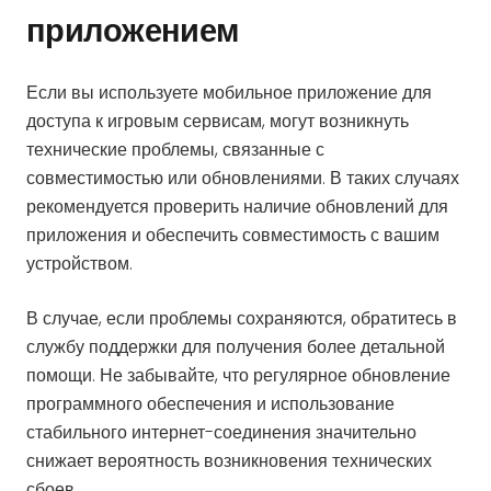
приложением
Если вы используете мобильное приложение для
доступа к игровым сервисам, могут возникнуть
технические проблемы, связанные с
совместимостью или обновлениями. В таких случаях
рекомендуется проверить наличие обновлений для
приложения и обеспечить совместимость с вашим
устройством.
В случае, если проблемы сохраняются, обратитесь в
службу поддержки для получения более детальной
помощи. Не забывайте, что регулярное обновление
программного обеспечения и использование
стабильного интернет-соединения значительно
снижает вероятность возникновения технических
сбоев.