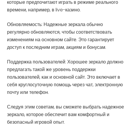
которые предпочитают играть в режиме реального
времени, например, в live-казино.
Обновляемость: Надежные зеркала обычно
регулярно обновляются, чтобы соответствовать
изменениям на основном сайте. Это гарантирует
доступ к последним играм, акциям и бонусам.
Поддержка пользователей: Хорошее зеркало должно
предлагать такой же уровень поддержки
пользователей, как и основной сайт. Это включает в
себя круглосуточную помощь через чат, электронную
почту или телефон.
Следуя этим советам, вы сможете выбрать надежное
зеркало, которое обеспечит вам комфортный и
безопасный игровой опыт.