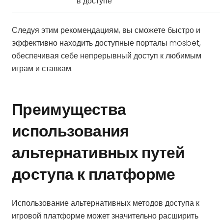
в доступе
Следуя этим рекомендациям, вы сможете быстро и
эффективно находить доступные порталы mosbet,
обеспечивая себе непрерывный доступ к любимым
играм и ставкам.
Преимущества
использования
альтернативных путей
доступа к платформе
Использование альтернативных методов доступа к
игровой платформе может значительно расширить