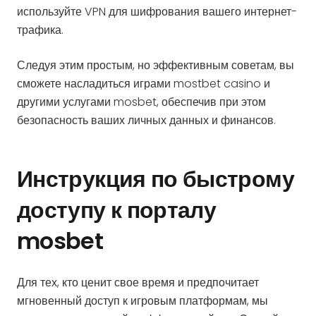
используйте VPN для шифрования вашего интернет-
трафика.
Следуя этим простым, но эффективным советам, вы
сможете насладиться играми mostbet casino и
другими услугами mosbet, обеспечив при этом
безопасность ваших личных данных и финансов.
Инструкция по быстрому
доступу к порталу
mosbet
Для тех, кто ценит свое время и предпочитает
мгновенный доступ к игровым платформам, мы