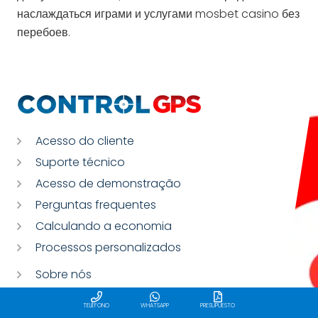
наслаждаться играми и услугами mosbet casino без
перебоев.
Acesso do cliente
Suporte técnico
Acesso de demonstração
Perguntas frequentes
Calculando a economia
Processos personalizados
Sobre nós
Nossa equipe
TELÉFONO
WHATSAPP
PRESUPUESTO
Delegações