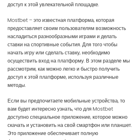
доступ к этой увлекательной площадке.
Mostbet – это известная платформа, которая
предоставляет своим пользователям возможность
насладиться разнообразными играми и делать
ставки на спортивные события. Для того чтобы
начать игру или сделать ставку, необходимо
осуществить вход на платформу. В этом разделе мы
рассмотрим, как можно легко и быстро получить
доступ к этой платформе, используя различные
методы.
Если вы предпочитаете мобильные устройства, то
вам будет интересно узнать, что для Mostbet
доступно специальное приложение, которое можно
скачать и установить на свой смартфон или планшет.
Это приложение обеспечивает полную