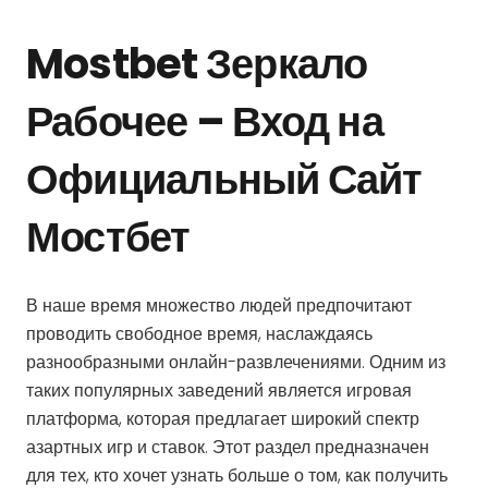
Mostbet Зеркало
Рабочее – Вход на
Официальный Сайт
Мостбет
В наше время множество людей предпочитают
проводить свободное время, наслаждаясь
разнообразными онлайн-развлечениями. Одним из
таких популярных заведений является игровая
платформа, которая предлагает широкий спектр
азартных игр и ставок. Этот раздел предназначен
для тех, кто хочет узнать больше о том, как получить