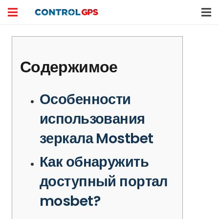
Содержимое
Особенности
использования
зеркала Mostbet
Как обнаружить
доступный портал
mosbet?