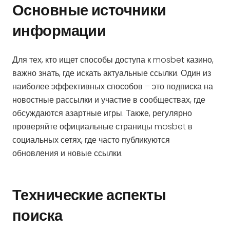
Основные источники
информации
Для тех, кто ищет способы доступа к mosbet казино,
важно знать, где искать актуальные ссылки. Один из
наиболее эффективных способов – это подписка на
новостные рассылки и участие в сообществах, где
обсуждаются азартные игры. Также, регулярно
проверяйте официальные страницы mosbet в
социальных сетях, где часто публикуются
обновления и новые ссылки.
Технические аспекты
поиска