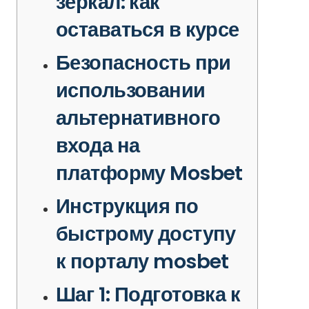
зеркал: как
оставаться в курсе
Безопасность при
использовании
альтернативного
входа на
платформу Mosbet
Инструкция по
быстрому доступу
к порталу mosbet
Шаг 1: Подготовка к