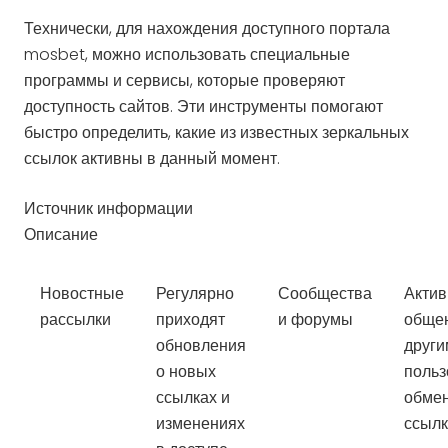
Технически, для нахождения доступного портала
mosbet, можно использовать специальные
программы и сервисы, которые проверяют
доступность сайтов. Эти инструменты помогают
быстро определить, какие из известных зеркальных
ссылок активны в данный момент.
Источник информации
Описание
Новостные
Регулярно
Сообщества
Актив
рассылки
приходят
и форумы
общен
обновления
други
о новых
польз
ссылках и
обмен
изменениях
ссыл