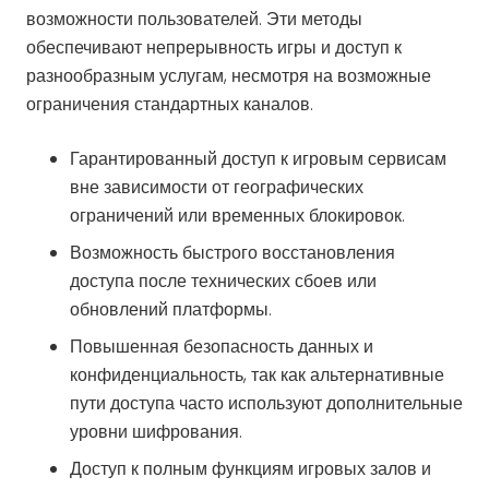
возможности пользователей. Эти методы
обеспечивают непрерывность игры и доступ к
разнообразным услугам, несмотря на возможные
ограничения стандартных каналов.
Гарантированный доступ к игровым сервисам
вне зависимости от географических
ограничений или временных блокировок.
Возможность быстрого восстановления
доступа после технических сбоев или
обновлений платформы.
Повышенная безопасность данных и
конфиденциальность, так как альтернативные
пути доступа часто используют дополнительные
уровни шифрования.
Доступ к полным функциям игровых залов и