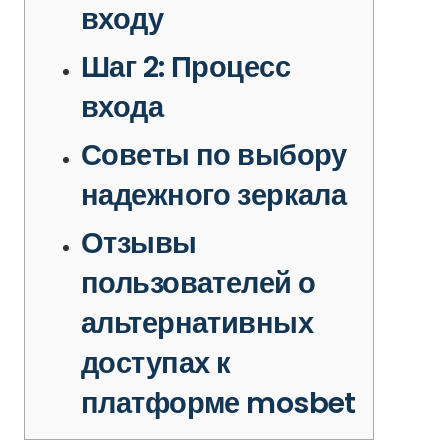
входу
Шаг 2: Процесс
входа
Советы по выбору
надежного зеркала
Отзывы
пользователей о
альтернативных
доступах к
платформе mosbet