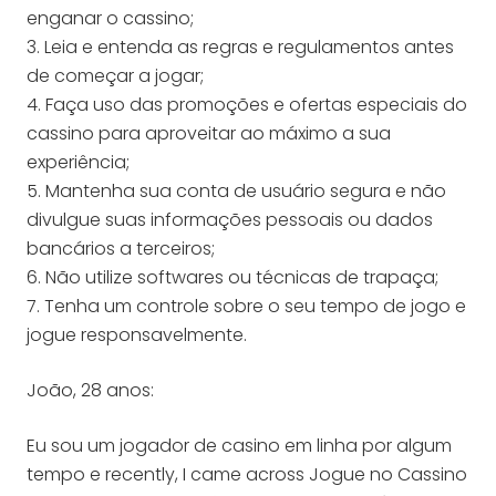
enganar o cassino;
3. Leia e entenda as regras e regulamentos antes
de começar a jogar;
4. Faça uso das promoções e ofertas especiais do
cassino para aproveitar ao máximo a sua
experiência;
5. Mantenha sua conta de usuário segura e não
divulgue suas informações pessoais ou dados
bancários a terceiros;
6. Não utilize softwares ou técnicas de trapaça;
7. Tenha um controle sobre o seu tempo de jogo e
jogue responsavelmente.
João, 28 anos:
Eu sou um jogador de casino em linha por algum
tempo e recently, I came across Jogue no Cassino