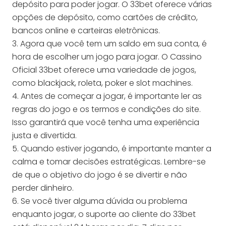
depósito para poder jogar. O 33bet oferece várias
opções de depósito, como cartões de crédito,
bancos online e carteiras eletrônicas.
3. Agora que você tem um saldo em sua conta, é
hora de escolher um jogo para jogar. O Cassino
Oficial 33bet oferece uma variedade de jogos,
como blackjack, roleta, poker e slot machines.
4. Antes de começar a jogar, é importante ler as
regras do jogo e os termos e condições do site.
Isso garantirá que você tenha uma experiência
justa e divertida.
5. Quando estiver jogando, é importante manter a
calma e tomar decisões estratégicas. Lembre-se
de que o objetivo do jogo é se divertir e não
perder dinheiro.
6. Se você tiver alguma dúvida ou problema
enquanto jogar, o suporte ao cliente do 33bet