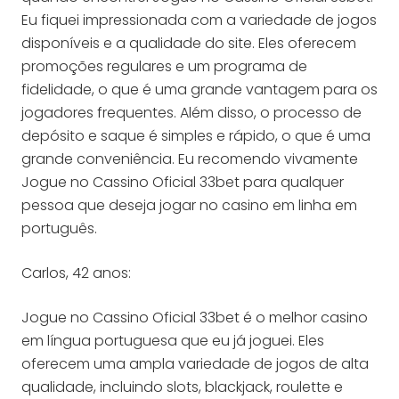
Eu fiquei impressionada com a variedade de jogos
disponíveis e a qualidade do site. Eles oferecem
promoções regulares e um programa de
fidelidade, o que é uma grande vantagem para os
jogadores frequentes. Além disso, o processo de
depósito e saque é simples e rápido, o que é uma
grande conveniência. Eu recomendo vivamente
Jogue no Cassino Oficial 33bet para qualquer
pessoa que deseja jogar no casino em linha em
português.
Carlos, 42 anos:
Jogue no Cassino Oficial 33bet é o melhor casino
em língua portuguesa que eu já joguei. Eles
oferecem uma ampla variedade de jogos de alta
qualidade, incluindo slots, blackjack, roulette e