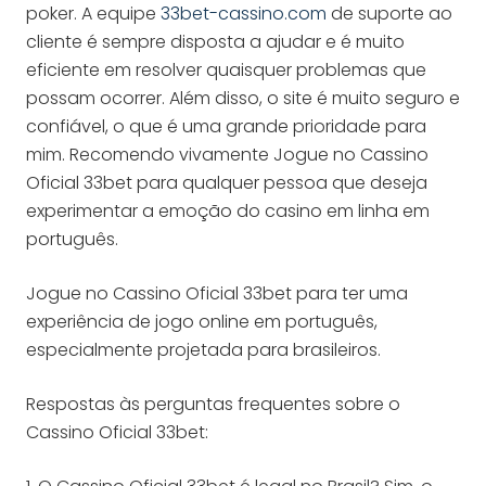
poker. A equipe
33bet-cassino.com
de suporte ao
cliente é sempre disposta a ajudar e é muito
eficiente em resolver quaisquer problemas que
possam ocorrer. Além disso, o site é muito seguro e
confiável, o que é uma grande prioridade para
mim. Recomendo vivamente Jogue no Cassino
Oficial 33bet para qualquer pessoa que deseja
experimentar a emoção do casino em linha em
português.
Jogue no Cassino Oficial 33bet para ter uma
experiência de jogo online em português,
especialmente projetada para brasileiros.
Respostas às perguntas frequentes sobre o
Cassino Oficial 33bet: