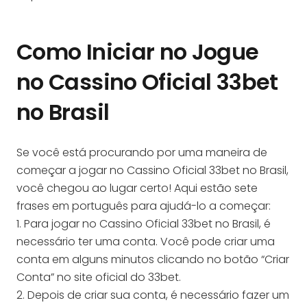
Como Iniciar no Jogue
no Cassino Oficial 33bet
no Brasil
Se você está procurando por uma maneira de
começar a jogar no Cassino Oficial 33bet no Brasil,
você chegou ao lugar certo! Aqui estão sete
frases em português para ajudá-lo a começar:
1. Para jogar no Cassino Oficial 33bet no Brasil, é
necessário ter uma conta. Você pode criar uma
conta em alguns minutos clicando no botão “Criar
Conta” no site oficial do 33bet.
2. Depois de criar sua conta, é necessário fazer um