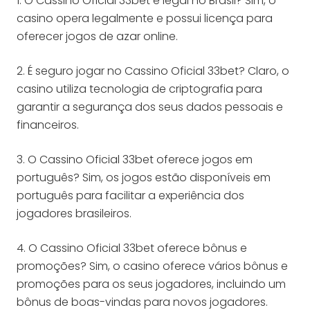
1. O Cassino Oficial 33bet é legal no Brasil? Sim, o
casino opera legalmente e possui licença para
oferecer jogos de azar online.
2. É seguro jogar no Cassino Oficial 33bet? Claro, o
casino utiliza tecnologia de criptografia para
garantir a segurança dos seus dados pessoais e
financeiros.
3. O Cassino Oficial 33bet oferece jogos em
português? Sim, os jogos estão disponíveis em
português para facilitar a experiência dos
jogadores brasileiros.
4. O Cassino Oficial 33bet oferece bônus e
promoções? Sim, o casino oferece vários bônus e
promoções para os seus jogadores, incluindo um
bônus de boas-vindas para novos jogadores.