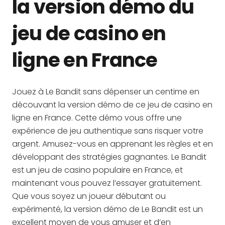
la version démo du
jeu de casino en
ligne en France
Jouez à Le Bandit sans dépenser un centime en
découvant la version démo de ce jeu de casino en
ligne en France. Cette démo vous offre une
expérience de jeu authentique sans risquer votre
argent. Amusez-vous en apprenant les règles et en
développant des stratégies gagnantes. Le Bandit
est un jeu de casino populaire en France, et
maintenant vous pouvez l’essayer gratuitement.
Que vous soyez un joueur débutant ou
expérimenté, la version démo de Le Bandit est un
excellent moyen de vous amuser et d’en