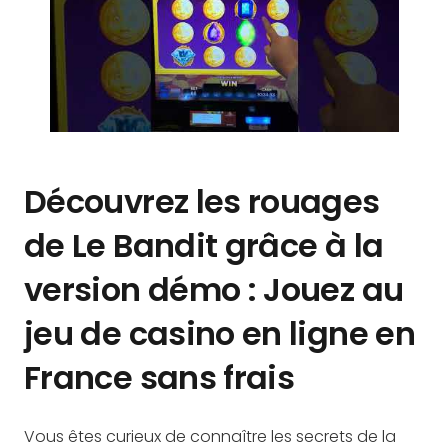
Découvrez les rouages
de Le Bandit grâce à la
version démo : Jouez au
jeu de casino en ligne en
France sans frais
Vous êtes curieux de connaître les secrets de la