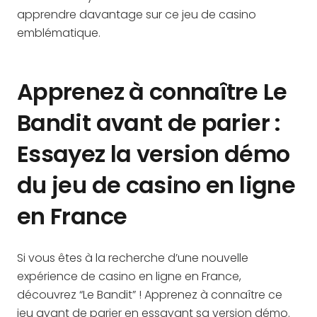
apprendre davantage sur ce jeu de casino
emblématique.
Apprenez à connaître Le
Bandit avant de parier :
Essayez la version démo
du jeu de casino en ligne
en France
Si vous êtes à la recherche d’une nouvelle
expérience de casino en ligne en France,
découvrez “Le Bandit” ! Apprenez à connaître ce
jeu avant de parier en essayant sa version démo.