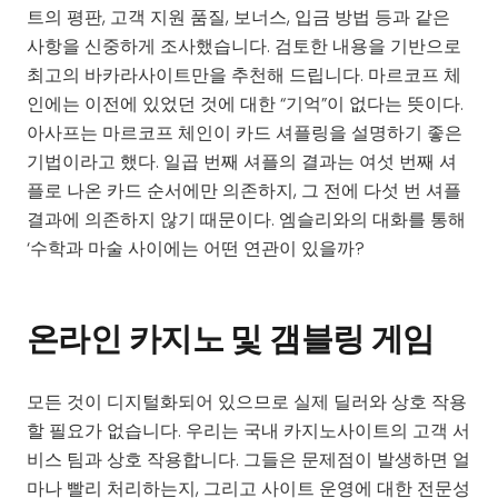
트의 평판, 고객 지원 품질, 보너스, 입금 방법 등과 같은
사항을 신중하게 조사했습니다. 검토한 내용을 기반으로
최고의 바카라사이트만을 추천해 드립니다. 마르코프 체
인에는 이전에 있었던 것에 대한 “기억”이 없다는 뜻이다.
아사프는 마르코프 체인이 카드 셔플링을 설명하기 좋은
기법이라고 했다. 일곱 번째 셔플의 결과는 여섯 번째 셔
플로 나온 카드 순서에만 의존하지, 그 전에 다섯 번 셔플
결과에 의존하지 않기 때문이다. 엠슬리와의 대화를 통해
‘수학과 마술 사이에는 어떤 연관이 있을까?
온라인 카지노 및 갬블링 게임
모든 것이 디지털화되어 있으므로 실제 딜러와 상호 작용
할 필요가 없습니다. 우리는 국내 카지노사이트의 고객 서
비스 팀과 상호 작용합니다. 그들은 문제점이 발생하면 얼
마나 빨리 처리하는지, 그리고 사이트 운영에 대한 전문성