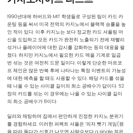
1990년대에 하버드와 MIT 학생들로 구성된 팀이 카드 카
운팅 등을 써서 미국 전역의 카지노에서 블랙잭 승률을 높
인 적이 있다. 이후 카지노는 보다 정교한 카드 셔플링 머
신을 도입하고 모든 카드가 완전히 노출되기 전에 재빨리
섞거나 플레이어에 대한 감시를 강화하는 등의 대응을 펼
쳤다. 하지만 카지노에서 필요한 카드 덱을 기계로 일곱
번 섞는 것은 여전히 드문 일이다. 이렇게 단순한 마르코
프 체인은 많은 반복 후에 나타나는 특정 이벤트의 가능성
에 대한 예측을 할 때도 사용할 수 있다. 해당 카드를 섞을
때 나올 수 있는 사이클 길이의 최소 공배수가 답이다. 52
장의 카드를 섞는 이 경우에는 나올 수 있는 사이클 길이
의 최소 공배수가 8이다.
딜러와 채팅하며 집에서 편안하게 진정한 카지노 분위기
를 경험하세요. 이러한 퍼펙트 셔플은 ‘의자 뺏기 게임(원
을 따라 돌다가 신호가 나오면 사람수보다 a single 적은