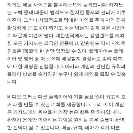
저희는 해당 사이트를 블랙리스트에 등록합니다. 카지노
는 도박 문제 때문에 법적으로 철저한 통제와 관리가 이루
어진다. 그러나 사업적으로 막대한 이익을 주며 지역 경제
활성화에 큰 도움이 되기도 하는 양날의 칼과 같은 사업이
기 때문에 이견이 많다. 대한민국에서는 강원랜드를 제외
한 모든 카지노는 외국인 전용이고, 강원랜드 역시 지역주
민들은 1개월에 한 번만 입장할 수 있다. 플레이어는 플레
이어 및 뱅커 중 어느 쪽에 배팅할지 결정하고 승리 예측
에 대한 배팅을 진행합니다. 바카라 게임의 간단한 규칙과
플레이 방법을 숙지하면 누구나 쉽게 게임을 즐길 수 있습
니다.
비디오 포커는 다른 플레이어와 겨룰 필요 없이 최고의 포
커 패를 만들 수 있는 기회를 제공합니다. 그리고, 이 게임
은 카지노에서 환수율이 가장 높은 항목 중 하나입니다.
완전히 운에만 의존하는 게임을 원하실 경우 슬롯이 완벽
한 선택이 될 수 있습니다. 배당, 규칙, 테마가 각기 다른