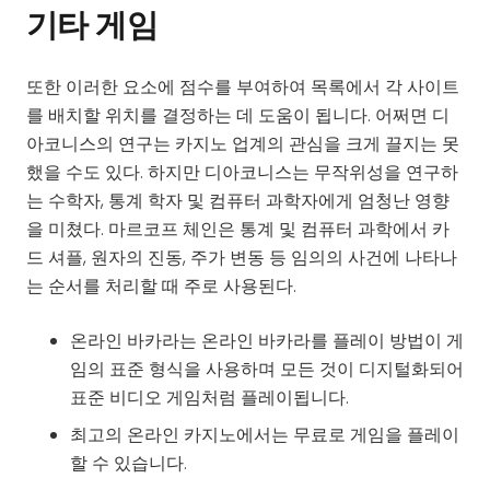
기타 게임
또한 이러한 요소에 점수를 부여하여 목록에서 각 사이트
를 배치할 위치를 결정하는 데 도움이 됩니다. 어쩌면 디
아코니스의 연구는 카지노 업계의 관심을 크게 끌지는 못
했을 수도 있다. 하지만 디아코니스는 무작위성을 연구하
는 수학자, 통계 학자 및 컴퓨터 과학자에게 엄청난 영향
을 미쳤다. 마르코프 체인은 통계 및 컴퓨터 과학에서 카
드 셔플, 원자의 진동, 주가 변동 등 임의의 사건에 나타나
는 순서를 처리할 때 주로 사용된다.
온라인 바카라는 온라인 바카라를 플레이 방법이 게
임의 표준 형식을 사용하며 모든 것이 디지털화되어
표준 비디오 게임처럼 플레이됩니다.
최고의 온라인 카지노에서는 무료로 게임을 플레이
할 수 있습니다.