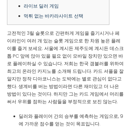
라이브 딜러 게임
먹튀 없는 바카라사이트 선택
고전적인 3릴 슬롯으로 간편하게 게임을 즐기시거나 페
이라인이 여러 개 있는 슬롯 게임으로 한 차원 높은 플레
이를 즐겨 보세요. 서울에 계시든 제주도에 계시든 데스크
톱 PC 앞에 앉아 있을 필요 없이 모바일 장치만 있으면 바
로 플레이하실 수 있습니다. 저희는 한국 갬블러를 위하여
최고의 온라인 카지노를 소개해 드립니다. 카드 셔플을 잘
알지만 정작 디아코니스는 도박에는 별로 관심이 없다고
했다. 생계비를 버는 방법이라면 다른 재미있고 더 나은
방법이 있다는 것이다. 하지만 그는 카드 게임에서 머리를
써서 우위를 점하는 사람들을 부정적으로 보진 않는다.
딜러와 플레이어 간의 승부를 예측하는 게임으로, 9
에 가까운 점수를 얻는 것이 목표입니다.