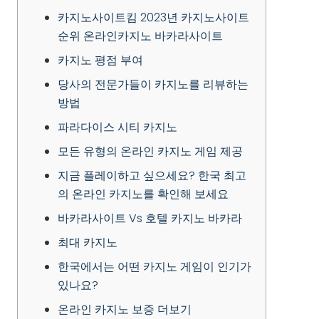
카지노사이트킴 2023년 카지노사이트
순위 온라인카지노 바카라사이트
카지노 평점 부여
당사의 전문가들이 카지노를 리뷰하는
방법
파라다이스 시티 카지노
모든 유형의 온라인 카지노 게임 제공
지금 플레이하고 싶으세요? 한국 최고
의 온라인 카지노를 확인해 보세요
바카라사이트 Vs 호텔 카지노 바카라
최대 카지노
한국에서는 어떤 카지노 게임이 인기가
있나요?
온라인 카지노 보증 더보기