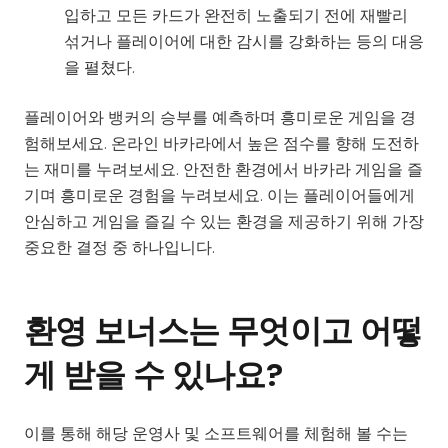
입하고 모든 카드가 완전히 노출되기 전에 재빨리
섞거나 플레이어에 대한 감시를 강화하는 등의 대응
을 펼쳤다.
플레이어와 뱅커의 승부를 예측하며 흥미로운 게임을 경
험해보세요. 온라인 바카라에서 높은 점수를 향해 도전하
는 재미를 누려보세요. 안전한 환경에서 바카라 게임을 즐
기며 흥미로운 경험을 누려보세요. 이는 플레이어들에게
안심하고 게임을 즐길 수 있는 환경을 제공하기 위해 가장
중요한 결정 중 하나입니다.
환영 보너스는 무엇이고 어떻
게 받을 수 있나요?
이를 통해 해당 운영사 및 소프트웨어를 체험해 볼 수는