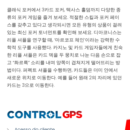
클래식 포커에서 3카드 포커, 텍사스 홀덤까지 다양한 종
류의 포커 게임을 즐겨 보세요. 적절한 스킬과 포커 페이
스를 갖추고 있다고 생각되시면 모든 유형의 상품이 걸려
있는 최신 포커 토너먼트를 확인해 보세요. 디아코니스는
리플 셔플을 연구할 때, ‘마르코프 체인’이라는 강력한 수
학적 도구를 사용했다. 카지노 및 카드 게임자들에게 친숙
한 리플 셔플은 카드 덱을 두 뭉치로 나눈 다음 손으로 잡
고 “촤르륵” 소리를 내며 양쪽이 겹쳐지게 떨어뜨리는 방
법이다. 퍼펙트 셔플을 수행하면, 카드들은 더미 안에서
새로운 위치로 이동한다. 예를 들어 원래 2의 자리에 있던
카드는 3으로 이동한다.
Acesso do cliente