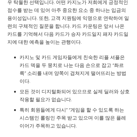
우 탁월한 선택입니다. 어떤 카지노가 저희에게 긍정적인
점수를 받는 데 있어 아주 중요한 요소 중 하나는 입금의
용이성입니다. 또한, 고객 지원팀에 익명으로 연락하여 일
련의 구체적인 질문을 합니다. 카드 카운팅은 앞서 나온
카드를 기억해서 다음 카드가 승자 카드일지 패자 카드일
지에 대한 예측을 높이는 관행이다.
카지노 및 카드 게임자들에게 친숙한 리플 셔플은
카드 덱을 두 뭉치로 나눈 다음 손으로 잡고 “촤르
륵” 소리를 내며 양쪽이 겹쳐지게 떨어뜨리는 방법
이다.
모든 것이 디지털화되어 있으므로 실제 딜러와 상호
작용할 필요가 없습니다.
특히 회원들에게 다시” “게임을 할 수 있도록 하는
시스템인 롤링인 주목 받고 있으며 이를 많은 플레
이어가 주목하고 있습니다.