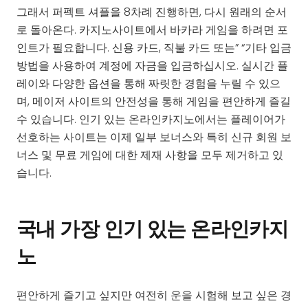
그래서 퍼펙트 셔플을 8차례 진행하면, 다시 원래의 순서
로 돌아온다. 카지노사이트에서 바카라 게임을 하려면 포
인트가 필요합니다. 신용 카드, 직불 카드 또는” “기타 입금
방법을 사용하여 계정에 자금을 입금하십시오. 실시간 플
레이와 다양한 옵션을 통해 짜릿한 경험을 누릴 수 있으
며, 메이저 사이트의 안전성을 통해 게임을 편안하게 즐길
수 있습니다. 인기 있는 온라인카지노에서는 플레이어가
선호하는 사이트는 이제 일부 보너스와 특히 신규 회원 보
너스 및 무료 게임에 대한 제재 사항을 모두 제거하고 있
습니다.
국내 가장 인기 있는 온라인카지
노
편안하게 즐기고 싶지만 여전히 운을 시험해 보고 싶은 경