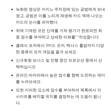
녹화된 영상은 카지노 주차장에 있는 공범에게 보내
졌고, 공범은 이를 느리게 재생해 카드 덱에 나오는
카드의 순서를 파악했다.
위에 기재된 모든 단계를 거쳐 평가가 완료되면 최
종 점수를 부여하고 상세한 리뷰를” “작성합니다.
클래식 포커에서 3카드 포커, 텍사스 홀덤까지 다양
한 종류의 포커 게임을 즐겨 보세요.
신규회원 보너스 및 진행 중인 프로모션 중에서 선
택하십시오.
온라인 바카라에서 높은 점수를 향해 도전하는 재미
를 누려보세요.
또한 이러한 요소에 점수를 부여하여 목록에서 각
사이트를 배치할 위치를 결정하는 데 도움이 됩니
다.