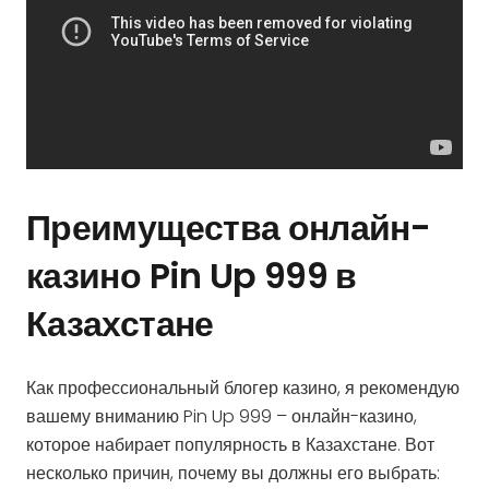
Преимущества онлайн-
казино Pin Up 999 в
Казахстане
Как профессиональный блогер казино, я рекомендую
вашему вниманию Pin Up 999 – онлайн-казино,
которое набирает популярность в Казахстане. Вот
несколько причин, почему вы должны его выбрать: