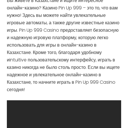
Вы живёте в Казахстане и ищите интересное
онлайн-казино? Казино Pin Up 999 – это то, что вам
нужно! Здесь вы можете найти увлекательные
игровые автоматы, а также другие известные казино
игры. Pin Up 999 Casino предоставляет безопасную
и надежную игровую платформу, которую легко
использовать для игры в онлайн-казино в
Казахстане. Кроме того, благодаря удобному
иintuitive пользовательскому интерфейсу, играть в
казино никогда не было столь просто. Если вы ищете
надежное и увлекательное онлайн-казино в
Казахстане, то начните играть в Pin Up 999 Casino
сегодня!