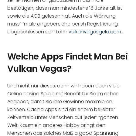
seinen Namen angibt. Zudem muss male
bestätigen, dass man mindestens 18 Jahre alt ist
sowie die AGB gelesen hat. Auch die Währung
muss” “male angeben, ehe perish Registrierung
abgeschlossen sein kann
vulkanvegasgeld.com
.
Welche Apps Findet Man Bei
Vulkan Vegas?
Und nicht nur dieses, denn wir haben auch viele
Online casino Spiele mit Benefit für Sie im or her
Angebot, damit Sie ihre Gewinne maximieren
können. Casino Apps sind ein enorm beliebter
Zeitvertreib unter Menschen auf jeder” “ganzen
Welt. Kaum ein anderes Hobby bringt den
Menschen das solches Maß a good Spannung