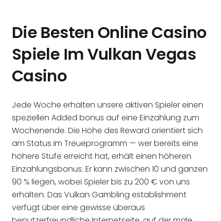
Die Besten Online Casino
Spiele Im Vulkan Vegas
Casino
Jede Woche erhalten unsere aktiven Spieler einen
speziellen Added bonus auf eine Einzahlung zum
Wochenende. Die Höhe des Reward orientiert sich
am Status im Treueprogramm — wer bereits eine
höhere Stufe erreicht hat, erhält einen höheren
Einzahlungsbonus. Er kann zwischen 10 und ganzen
90 % liegen, wobei Spieler bis zu 200 € von uns
erhalten. Das Vulkan Gambling establishment
verfügt über eine gewisse überaus
benutzerfreundliche Internetseite, auf der male