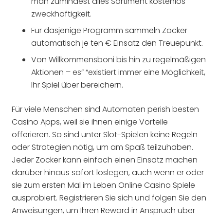
man zumindest alles Sortiment kostenlos
zweckhaftigkeit.
Für dasjenige Programm sammeln Zocker
automatisch je ten € Einsatz den Treuepunkt.
Von Willkommensboni bis hin zu regelmäßigen
Aktionen – es” “existiert immer eine Möglichkeit,
Ihr Spiel über bereichern.
Für viele Menschen sind Automaten perish besten
Casino Apps, weil sie ihnen einige Vorteile
offerieren. So sind unter Slot-Spielen keine Regeln
oder Strategien nötig, um am Spaß teilzuhaben.
Jeder Zocker kann einfach einen Einsatz machen
darüber hinaus sofort loslegen, auch wenn er oder
sie zum ersten Mal im Leben Online Casino Spiele
ausprobiert. Registrieren Sie sich und folgen Sie den
Anweisungen, um Ihren Reward in Anspruch über