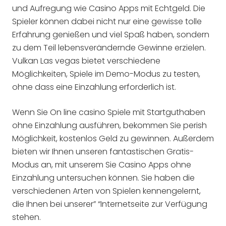
und Aufregung wie Casino Apps mit Echtgeld. Die
Spieler können dabei nicht nur eine gewisse tolle
Erfahrung genießen und viel Spaß haben, sondern
zu dem Teil lebensverändernde Gewinne erzielen.
Vulkan Las vegas bietet verschiedene
Möglichkeiten, Spiele im Demo-Modus zu testen,
ohne dass eine Einzahlung erforderlich ist.
Wenn Sie On line casino Spiele mit Startguthaben
ohne Einzahlung ausführen, bekommen Sie perish
Möglichkeit, kostenlos Geld zu gewinnen. Außerdem
bieten wir Ihnen unseren fantastischen Gratis-
Modus an, mit unserem Sie Casino Apps ohne
Einzahlung untersuchen können. Sie haben die
verschiedenen Arten von Spielen kennengelernt,
die Ihnen bei unserer” “Internetseite zur Verfügung
stehen.