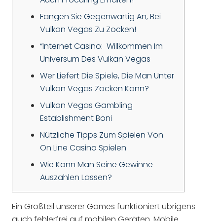
Fangen Sie Gegenwärtig An, Bei
Vulkan Vegas Zu Zocken!
“Internet Casino: Willkommen Im
Universum Des Vulkan Vegas
Wer Liefert Die Spiele, Die Man Unter
Vulkan Vegas Zocken Kann?
Vulkan Vegas Gambling
Establishment Boni
Nützliche Tipps Zum Spielen Von
On Line Casino Spielen
Wie Kann Man Seine Gewinne
Auszahlen Lassen?
Ein Großteil unserer Games funktioniert übrigens
auch fehlerfrei auf mobilen Geräten. Mobile