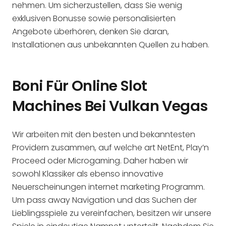
nehmen. Um sicherzustellen, dass Sie wenig
exklusiven Bonusse sowie personalisierten
Angebote überhören, denken Sie daran,
Installationen aus unbekannten Quellen zu haben.
Boni Für Online Slot
Machines Bei Vulkan Vegas
Wir arbeiten mit den besten und bekanntesten
Providern zusammen, auf welche art NetEnt, Play’n
Proceed oder Microgaming. Daher haben wir
sowohl Klassiker als ebenso innovative
Neuerscheinungen internet marketing Programm.
Um pass away Navigation und das Suchen der
Lieblingsspiele zu vereinfachen, besitzen wir unsere