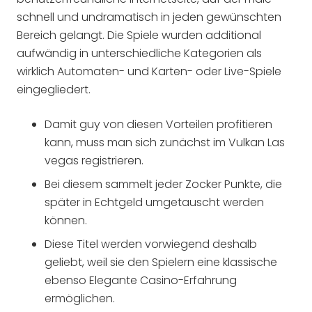
schnell und undramatisch in jeden gewünschten
Bereich gelangt. Die Spiele wurden additional
aufwändig in unterschiedliche Kategorien als
wirklich Automaten- und Karten- oder Live-Spiele
eingegliedert.
Damit guy von diesen Vorteilen profitieren
kann, muss man sich zunächst im Vulkan Las
vegas registrieren.
Bei diesem sammelt jeder Zocker Punkte, die
später in Echtgeld umgetauscht werden
können.
Diese Titel werden vorwiegend deshalb
geliebt, weil sie den Spielern eine klassische
ebenso Elegante Casino-Erfahrung
ermöglichen.