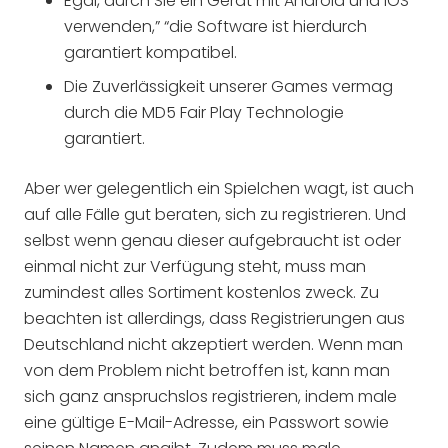
Egal, durch Sie ein Gerät mit Android und iOS
verwenden,” “die Software ist hierdurch
garantiert kompatibel.
Die Zuverlässigkeit unserer Games vermag
durch die MD5 Fair Play Technologie
garantiert.
Aber wer gelegentlich ein Spielchen wagt, ist auch
auf alle Fälle gut beraten, sich zu registrieren. Und
selbst wenn genau dieser aufgebraucht ist oder
einmal nicht zur Verfügung steht, muss man
zumindest alles Sortiment kostenlos zweck. Zu
beachten ist allerdings, dass Registrierungen aus
Deutschland nicht akzeptiert werden. Wenn man
von dem Problem nicht betroffen ist, kann man
sich ganz anspruchslos registrieren, indem male
eine gültige E-Mail-Adresse, ein Passwort sowie