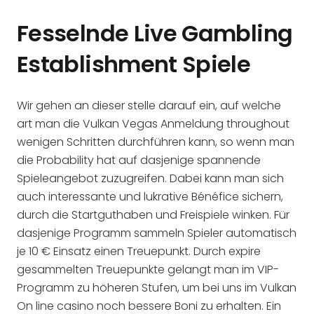
Fesselnde Live Gambling
Establishment Spiele
Wir gehen an dieser stelle darauf ein, auf welche
art man die Vulkan Vegas Anmeldung throughout
wenigen Schritten durchführen kann, so wenn man
die Probability hat auf dasjenige spannende
Spieleangebot zuzugreifen. Dabei kann man sich
auch interessante und lukrative Bénéfice sichern,
durch die Startguthaben und Freispiele winken. Für
dasjenige Programm sammeln Spieler automatisch
je 10 € Einsatz einen Treuepunkt. Durch expire
gesammelten Treuepunkte gelangt man im VIP-
Programm zu höheren Stufen, um bei uns im Vulkan
On line casino noch bessere Boni zu erhalten. Ein