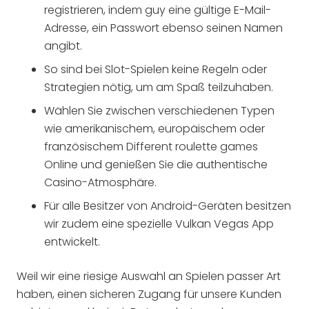
registrieren, indem guy eine gültige E-Mail-
Adresse, ein Passwort ebenso seinen Namen
angibt.
So sind bei Slot-Spielen keine Regeln oder
Strategien nötig, um am Spaß teilzuhaben.
Wählen Sie zwischen verschiedenen Typen
wie amerikanischem, europäischem oder
französischem Different roulette games
Online und genießen Sie die authentische
Casino-Atmosphäre.
Für alle Besitzer von Android-Geräten besitzen
wir zudem eine spezielle Vulkan Vegas App
entwickelt.
Weil wir eine riesige Auswahl an Spielen passer Art
haben, einen sicheren Zugang für unsere Kunden