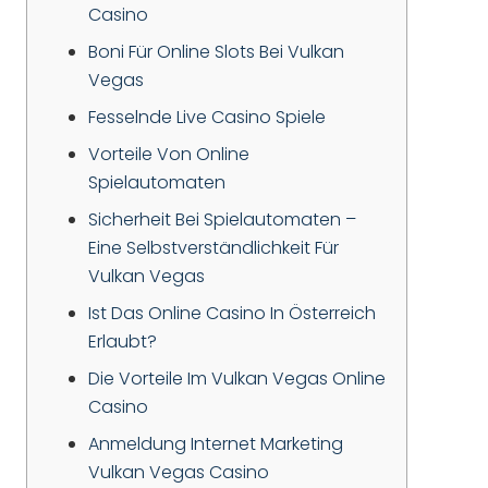
Casino
Boni Für Online Slots Bei Vulkan
Vegas
Fesselnde Live Casino Spiele
Vorteile Von Online
Spielautomaten
Sicherheit Bei Spielautomaten –
Eine Selbstverständlichkeit Für
Vulkan Vegas
Ist Das Online Casino In Österreich
Erlaubt?
Die Vorteile Im Vulkan Vegas Online
Casino
Anmeldung Internet Marketing
Vulkan Vegas Casino