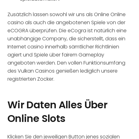
Zusätzlich lassen sowohl wir uns als Online Online
casino als auch die angebotenen Spiele von der
eCOGRA überprüfen. Die eCogra ist natürlich eine
unabhängige Company, die sicherstellt, dass ein
Internet casino innerhalb sämtlicher Richtlinien
agiert und Spiele über fairem Gameplay
angeboten werden. Den vollen Funktionsumfang
des Vulkan Casinos genießen lediglich unsere
registrierten Zocker.
Wir Daten Alles Über
Online Slots
Klicken Sie den jeweiligen Button jenes sozialen