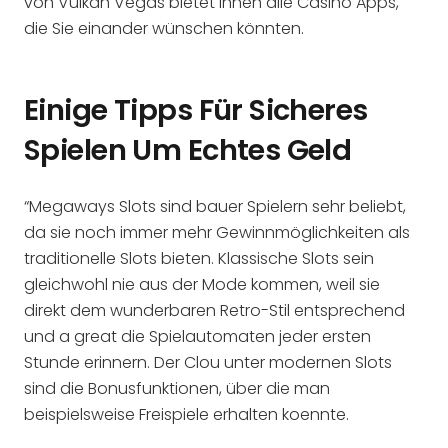
von Vulkan Vegas bietet Ihnen alle Casino Apps,
die Sie einander wünschen könnten.
Einige Tipps Für Sicheres
Spielen Um Echtes Geld
“Megaways Slots sind bauer Spielern sehr beliebt,
da sie noch immer mehr Gewinnmöglichkeiten als
traditionelle Slots bieten. Klassische Slots sein
gleichwohl nie aus der Mode kommen, weil sie
direkt dem wunderbaren Retro-Stil entsprechend
und a great die Spielautomaten jeder ersten
Stunde erinnern. Der Clou unter modernen Slots
sind die Bonusfunktionen, über die man
beispielsweise Freispiele erhalten koennte.