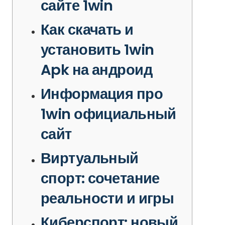
сайте 1win
Как скачать и
установить 1win
Apk на андроид
Информация про
1win официальный
сайт
Виртуальный
спорт: сочетание
реальности и игры
Киберспорт: новый