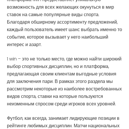
возможность для всех желающих окунуться в мир
ставок на самые популярные виды спорта.
Благодаря обширному ассортименту предложений,
каждый пользователь имеет шанс выбрать именно то
событие, которое вызывает у него наибольший
интерес и азарт.
1 win – это не только место, где можно найти широкий
выбор спортивных дисциплин, но и платформа,
предлагающая своим клиентам выгодные условия
для заключения пари. В рамках этого раздела мы
рассмотрим некоторые из наиболее востребованных
видов спорта, ставки на которые пользуются
неизменным спросом среди игроков всех уровней.
Футбол, как всегда, занимает лидирующие позиции в
рейтинге любимых дисциплин. Матчи национальных