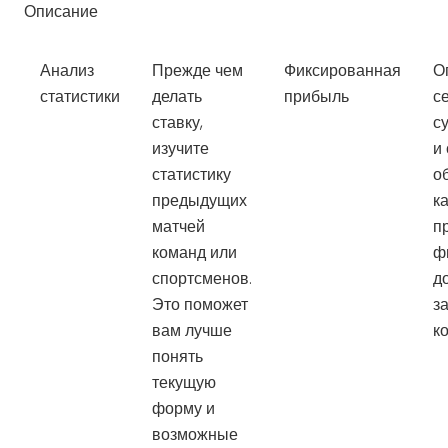
Описание
Анализ
Прежде чем
Фиксированная
О
статистики
делать
прибыль
с
ставку,
с
изучите
и
статистику
о
предыдущих
к
матчей
п
команд или
ф
спортсменов.
д
Это поможет
з
вам лучше
к
понять
текущую
форму и
возможные