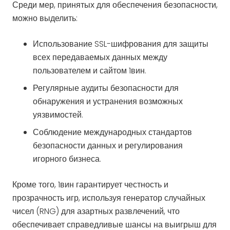
Среди мер, принятых для обеспечения безопасности,
можно выделить:
Использование SSL-шифрования для защиты
всех передаваемых данных между
пользователем и сайтом 1вин.
Регулярные аудиты безопасности для
обнаружения и устранения возможных
уязвимостей.
Соблюдение международных стандартов
безопасности данных и регулирования
игорного бизнеса.
Кроме того, 1вин гарантирует честность и
прозрачность игр, используя генератор случайных
чисел (RNG) для азартных развлечений, что
обеспечивает справедливые шансы на выигрыш для