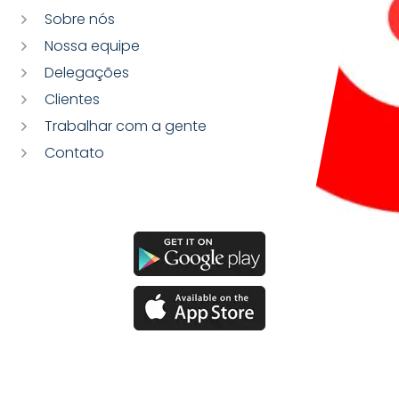
Sobre nós
Nossa equipe
Delegações
Clientes
Trabalhar com a gente
Contato