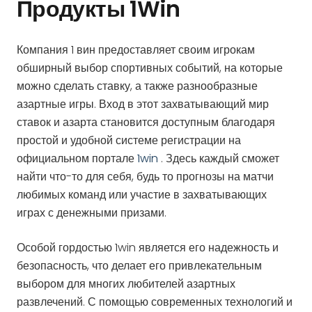
Продукты 1Win
Компания 1 вин предоставляет своим игрокам
обширный выбор спортивных событий, на которые
можно сделать ставку, а также разнообразные
азартные игры. Вход в этот захватывающий мир
ставок и азарта становится доступным благодаря
простой и удобной системе регистрации на
официальном портале
1win
. Здесь каждый сможет
найти что-то для себя, будь то прогнозы на матчи
любимых команд или участие в захватывающих
играх с денежными призами.
Особой гордостью 1win является его надежность и
безопасность, что делает его привлекательным
выбором для многих любителей азартных
развлечений. С помощью современных технологий и