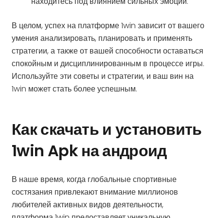
находитесь под влиянием сильных эмоций.
В целом, успех на платформе 1win зависит от вашего
умения анализировать, планировать и применять
стратегии, а также от вашей способности оставаться
спокойным и дисциплинированным в процессе игры.
Используйте эти советы и стратегии, и ваш вин на
1win может стать более успешным.
Как скачать и установить
1win Apk на андроид
В наше время, когда глобальные спортивные
состязания привлекают внимание миллионов
любителей активных видов деятельности,
платформа 1win предоставляет уникальную