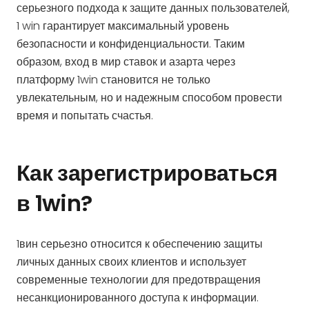
серьезного подхода к защите данных пользователей,
1 win гарантирует максимальный уровень
безопасности и конфиденциальности. Таким
образом, вход в мир ставок и азарта через
платформу 1win становится не только
увлекательным, но и надежным способом провести
время и попытать счастья.
Как зарегистрироваться
в 1win?
1вин серьезно относится к обеспечению защиты
личных данных своих клиентов и использует
современные технологии для предотвращения
несанкционированного доступа к информации.