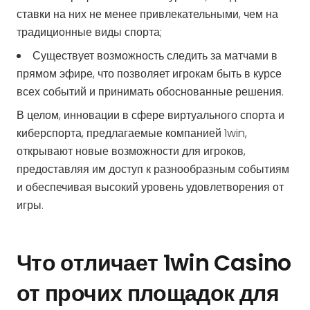
ставки на них не менее привлекательными, чем на
традиционные виды спорта;
Существует возможность следить за матчами в
прямом эфире, что позволяет игрокам быть в курсе
всех событий и принимать обоснованные решения.
В целом, инновации в сфере виртуального спорта и
киберспорта, предлагаемые компанией 1win,
открывают новые возможности для игроков,
предоставляя им доступ к разнообразным событиям
и обеспечивая высокий уровень удовлетворения от
игры.
Что отличает 1win Casino
от прочих площадок для