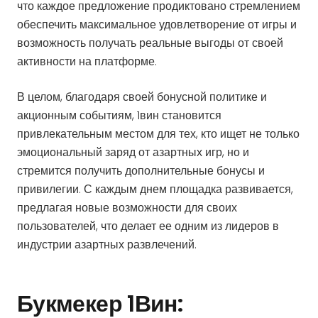
что каждое предложение продиктовано стремлением
обеспечить максимальное удовлетворение от игры и
возможность получать реальные выгоды от своей
активности на платформе.
В целом, благодаря своей бонусной политике и
акционным событиям, 1вин становится
привлекательным местом для тех, кто ищет не только
эмоциональный заряд от азартных игр, но и
стремится получить дополнительные бонусы и
привилегии. С каждым днем площадка развивается,
предлагая новые возможности для своих
пользователей, что делает ее одним из лидеров в
индустрии азартных развлечений.
Букмекер 1Вин: