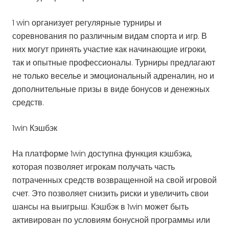
1 win организует регулярные турниры и
соревнования по различным видам спорта и игр. В
них могут принять участие как начинающие игроки,
так и опытные профессионалы. Турниры предлагают
не только веселье и эмоциональный адреналин, но и
дополнительные призы в виде бонусов и денежных
средств.
1win Кэшбэк
На платформе 1win доступна функция кэшбэка,
которая позволяет игрокам получать часть
потраченных средств возвращенной на свой игровой
счет. Это позволяет снизить риски и увеличить свои
шансы на выигрыш. Кэшбэк в 1win может быть
активирован по условиям бонусной программы или