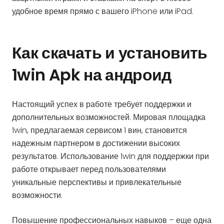
удобное время прямо с вашего iPhone или iPad.
Как скачать и установить
1win Apk на андроид
Настоящий успех в работе требует поддержки и
дополнительных возможностей. Мировая площадка
1win, предлагаемая сервисом 1 вин, становится
надежным партнером в достижении высоких
результатов. Использование 1win для поддержки при
работе открывает перед пользователями
уникальные перспективы и привлекательные
возможности.
Повышение профессиональных навыков – еще одна