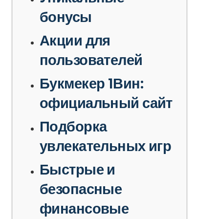
бонусы
Акции для
пользователей
Букмекер 1Вин:
официальный сайт
Подборка
увлекательных игр
Быстрые и
безопасные
финансовые