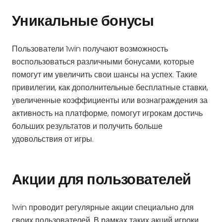
Уникальные бонусы
Пользователи 1win получают возможность
воспользоваться различными бонусами, которые
помогут им увеличить свои шансы на успех. Такие
привилегии, как дополнительные бесплатные ставки,
увеличенные коэффициенты или вознаграждения за
активность на платформе, помогут игрокам достичь
больших результатов и получить больше
удовольствия от игры.
Акции для пользователей
1win проводит регулярные акции специально для
своих пользователей. В рамках таких акций игроки