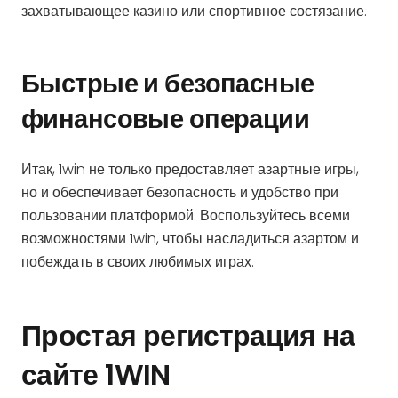
захватывающее казино или спортивное состязание.
Быстрые и безопасные
финансовые операции
Итак, 1win не только предоставляет азартные игры,
но и обеспечивает безопасность и удобство при
пользовании платформой. Воспользуйтесь всеми
возможностями 1win, чтобы насладиться азартом и
побеждать в своих любимых играх.
Простая регистрация на
сайте 1WIN