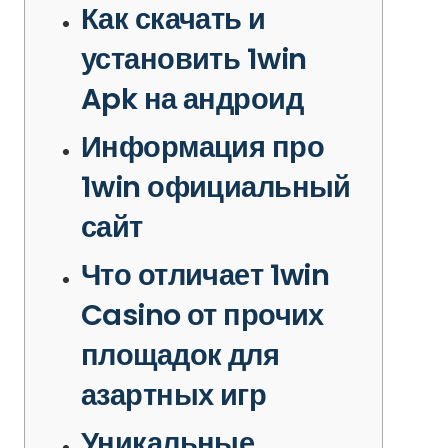
Как скачать и
установить 1win
Apk на андроид
Информация про
1win официальный
сайт
Что отличает 1win
Casino от прочих
площадок для
азартных игр
Уникальные