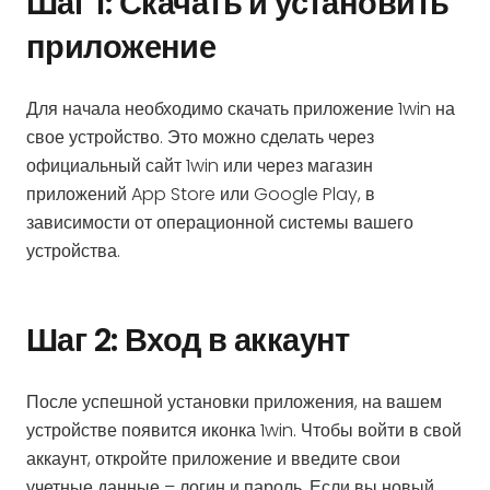
Шаг 1: Скачать и установить
приложение
Для начала необходимо скачать приложение 1win на
свое устройство. Это можно сделать через
официальный сайт 1win или через магазин
приложений App Store или Google Play, в
зависимости от операционной системы вашего
устройства.
Шаг 2: Вход в аккаунт
После успешной установки приложения, на вашем
устройстве появится иконка 1win. Чтобы войти в свой
аккаунт, откройте приложение и введите свои
учетные данные – логин и пароль. Если вы новый