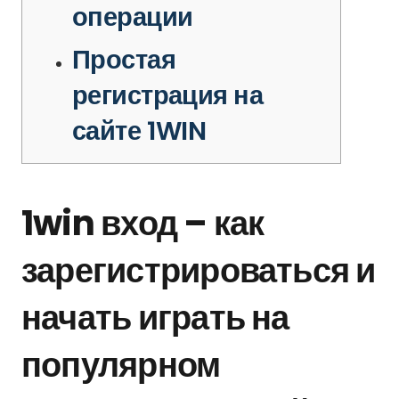
операции
Простая
регистрация на
сайте 1WIN
1win вход – как
зарегистрироваться и
начать играть на
популярном