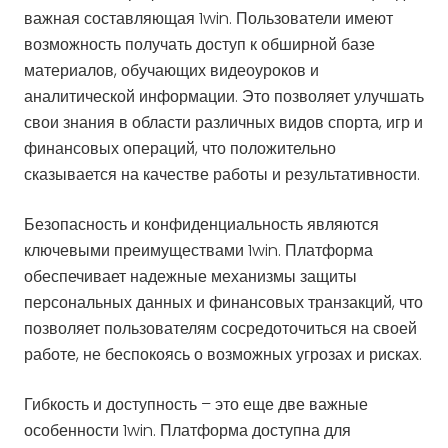
важная составляющая 1win. Пользователи имеют
возможность получать доступ к обширной базе
материалов, обучающих видеоуроков и
аналитической информации. Это позволяет улучшать
свои знания в области различных видов спорта, игр и
финансовых операций, что положительно
сказывается на качестве работы и результативности.
Безопасность и конфиденциальность являются
ключевыми преимуществами 1win. Платформа
обеспечивает надежные механизмы защиты
персональных данных и финансовых транзакций, что
позволяет пользователям сосредоточиться на своей
работе, не беспокоясь о возможных угрозах и рисках.
Гибкость и доступность – это еще две важные
особенности 1win. Платформа доступна для