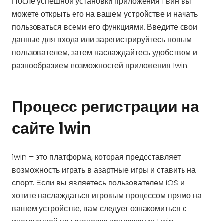
После успешной установки приложения 1 вин вы
можете открыть его на вашем устройстве и начать
пользоваться всеми его функциями. Введите свои
данные для входа или зарегистрируйтесь новым
пользователем, затем наслаждайтесь удобством и
разнообразием возможностей приложения 1win.
Процесс регистрации на
сайте 1win
1win – это платформа, которая предоставляет
возможность играть в азартные игры и ставить на
спорт. Если вы являетесь пользователем iOS и
хотите наслаждаться игровым процессом прямо на
вашем устройстве, вам следует ознакомиться с