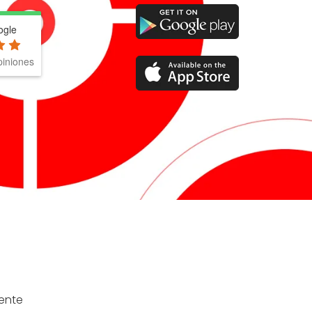
ogle
iniones
ente