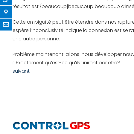
résultat est {beaucoup|beaucoup|beaucoup d’insécu
Cette ambiguïté peut être étendre dans nos ruptur
espère l’inconclusivité indique la connexion est se 
une autre personne.
Problème maintenant: allons-nous développer nouvea
il|Exactement qu’est-ce qu’ils finiront par être?
suivant