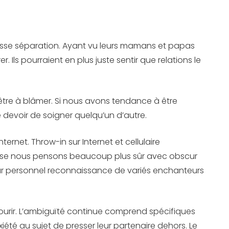
masse séparation. Ayant vu leurs mamans et papas
 Ils pourraient en plus juste sentir que relations le
être à blâmer. Si nous avons tendance à être
devoir de soigner quelqu’un d’autre.
ernet. Throw-in sur Internet et cellulaire
rprise nous pensons beaucoup plus sûr avec obscur
leur personnel reconnaissance de variés enchanteurs
courir. L’ambiguïté continue comprend spécifiques
été au sujet de presser leur partenaire dehors. Le