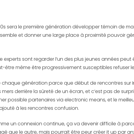
 et 30s sera le première génération développer témoin de 
nsemble et donner une large place à proximité pouvoir gérer.
e experts sont regarder l’un des plus jeunes années peut 
-être même être progressivement susceptibles refuser le 
enté chaque génération parce que début de rencontres sur Int
 mers derrière la sûreté de un écran, et c’est pas de su
er possible partenaires via electronic means, et le meil
 ajouté à les rencontres confusion.
omme un connexion continue, ça va devenir difficile à par
que le autre, mais pourrait être peur créer it up par anxi