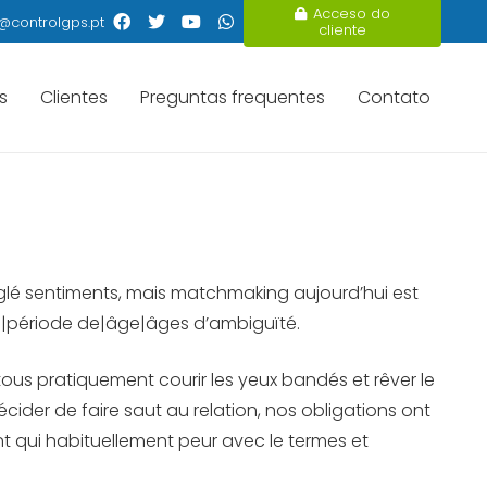
Acceso do
@controlgps.pt
cliente
s
Clientes
Preguntas frequentes
Contato
églé sentiments, mais matchmaking aujourd’hui est
de|période de|âge|âges d’ambiguïté.
ous pratiquement courir les yeux bandés et rêver le
ider de faire saut au relation, nos obligations ont
nt qui habituellement peur avec le termes et