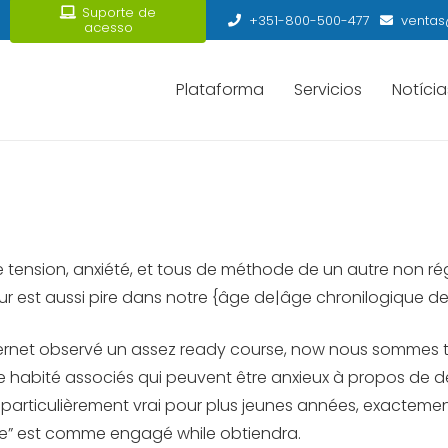
Suporte de
+351-800-500-477
ventas
acesso
Plataforma
Servicios
Notícia
de tension, anxiété, et tous de méthode de un autre non r
leur est aussi pire dans notre {âge de|âge chronilogique 
Internet observé un assez ready course, now nous sommes t
habité associés qui peuvent être anxieux à propos de déc
st particulièrement vrai pour plus jeunes années, exacteme
dre” est comme engagé while obtiendra.