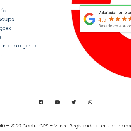
nós
Valoración en Go
4.9
equipe
Basado en
436
op
ções
s
har com a gente
o
010 – 2020 ControlGPS – Marca Registrada Internacionalm