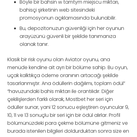
Böyle bir bahsin w tamtym miejscu miktarı,
bahisçi şirketinin web sitesindeki
promosyonun açıklamasında bulunabilir.
Bu, depozitonuzun güvenliği için her oyunun
arayüzünü güvenli bir şekilde tanımanıza
olanak tanır.
Klasik bir risk oyunu olan Aviator oyunu, ana
menüde kendine ait ayrı bir bölüme sahip. Bu oyun,
uçak kalktıkça ödeme oranının artacağı şekilde
tasarlanmıştır. Ana ödüllerin dağılımı, toplam ödül”
“havuzundaki bahis miktarı ile orantılıdır. Diğer
çekilişlerden farklı olarak, Mostbet her seri için
ödüller sunar, yani 12 sonucu eşleştiren oyuncular 9,
10, 11 ve 13 sonuçlu bir seri için bir ödül alırlar. Profil
bölümünüzdeki para çekme bölümüne gitmeniz ve
burada istenilen bilgileri doldurduktan sonra size en