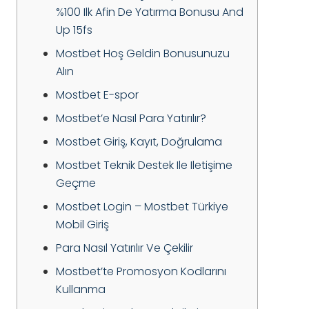
%100 Ilk Afin De Yatırma Bonusu And
Up 15fs
Mostbet Hoş Geldin Bonusunuzu
Alın
Mostbet E-spor
Mostbet’e Nasıl Para Yatırılır?
Mostbet Giriş, Kayıt, Doğrulama
Mostbet Teknik Destek Ile Iletişime
Geçme
Mostbet Login – Mostbet Türkiye
Mobil Giriş
Para Nasıl Yatırılır Ve Çekilir
Mostbet’te Promosyon Kodlarını
Kullanma