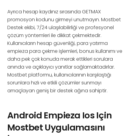
Ayrıca hesap kaydınız sırasında GETMAX
promosyon kodunu girmeyi unutmayın. Mostbet
Destek ekibi, 7/24 ulaşılabilirliği ve profesyonel
çözüm yöntemleri ile dikkat çekmektedir.
Kullanıcıların hesap güvenliği, para yatırma
empieza para çekme işlemleri, bonus kullanımı ve
daha pek çok konuda merak ettikleri sorulara
anında ve açıklayıcı yanıtlar sağlamaktadırlar.
Mostbet platformu, kullanıcılarının karşılaştığı
sorunlara hızlı ve etkili çözümler sunmayı
amaçlayan geniş bir destek ağına sahiptir.
Android Empieza Ios Için
Mostbet Uygulamasını