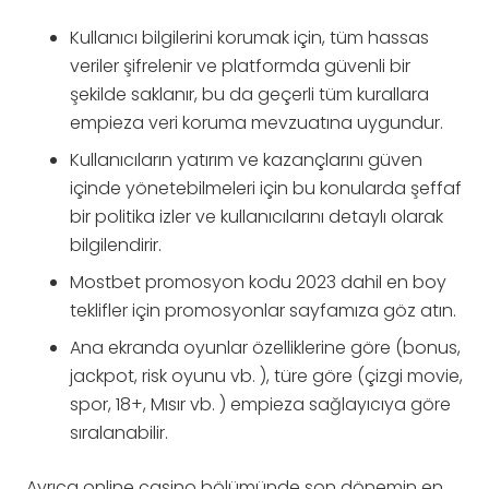
Kullanıcı bilgilerini korumak için, tüm hassas
veriler şifrelenir ve platformda güvenli bir
şekilde saklanır, bu da geçerli tüm kurallara
empieza veri koruma mevzuatına uygundur.
Kullanıcıların yatırım ve kazançlarını güven
içinde yönetebilmeleri için bu konularda şeffaf
bir politika izler ve kullanıcılarını detaylı olarak
bilgilendirir.
Mostbet promosyon kodu 2023 dahil en boy
teklifler için promosyonlar sayfamıza göz atın.
Ana ekranda oyunlar özelliklerine göre (bonus,
jackpot, risk oyunu vb. ), türe göre (çizgi movie,
spor, 18+, Mısır vb. ) empieza sağlayıcıya göre
sıralanabilir.
Ayrıca online casino bölümünde son dönemin en