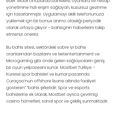
eder. Mobil cihazlarda bahislere, oyunlara ve hesap
yönetimine hızlı erişim sağlayan, kusursuz gezinme
için tasarlanmıştır. Uygulamayı akıllı telefonunuza
yüklemek için bir bonus animo olasılığı periyodik
olarak ortaya çıkıyor – bahisçinin haberlerini takip
etmenizi öneririz.
Bu bahis sitesi, sektördeki sobre iyi bahis
oranlarından bazılarını ve Netentertainment ve
Microgaming gibi önde gelen sağlayıcıların geniş
bir oyun yelpazesini sunar. Mostbet Türkiye –
Küresel spor bahisleri ve kumar pazarında
Curaçao’nun offshore lisansı altında faaliyet
gösteren” “bahis şirketidir. Spor ve esports
bahislerine ek olarak, Mostbet ayrıca çevrimiçi
casino hizmetleri, sanal spor ve çekiliş sunmaktadır.