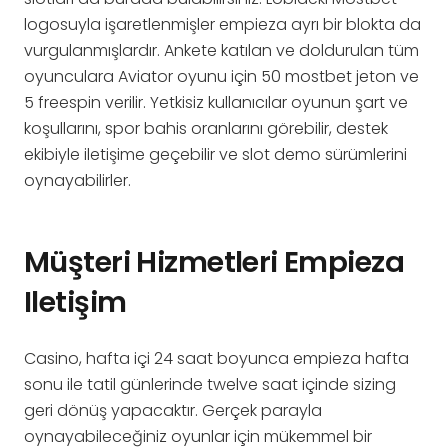
logosuyla işaretlenmişler empieza ayrı bir blokta da
vurgulanmışlardır. Ankete katılan ve doldurulan tüm
oyunculara Aviator oyunu için 50 mostbet jeton ve
5 freespin verilir. Yetkisiz kullanıcılar oyunun şart ve
koşullarını, spor bahis oranlarını görebilir, destek
ekibiyle iletişime geçebilir ve slot demo sürümlerini
oynayabilirler.
Müşteri Hizmetleri Empieza
Iletişim
Casino, hafta içi 24 saat boyunca empieza hafta
sonu ile tatil günlerinde twelve saat içinde sizing
geri dönüş yapacaktır. Gerçek parayla
oynayabileceğiniz oyunlar için mükemmel bir