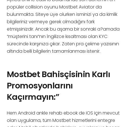
popüler collision oyunu Mostbet Aviator da
bulunmakta. Siteye üye olurken isminizi ya da kimlik
bilgileriniz vermeye gerek olmadığını fark
etmişsinizdir. Ancak bu aşama bir sonraki a?amada
“müşterini tanı“nın İngilizce kısaltması olan KYC
sürecinde karşınıza çıkar. Zaten pra çekme yazısının
altında belli bilgilerin tamamlanması istenir.
Mostbet Bahisçisinin Karlı
Promosyonlarını
Kaçırmayın:”
Hem Android ankle rehab ebook de iOS için mevcut
olan uygulama, tüm Mostbet hizmetlerini entegre