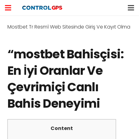
Mostbet Tr Resmî Web Sitesinde Giriş Ve Kayıt Olma
“mostbet Bahisçisi:
En İyi Oranlar Ve
Çevrimiçi Canlı
Bahis Deneyimi
Content