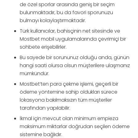
de özel sporlar arasında geniş bir seçim
bulunmaktadır, bu da favori sporunuzu
bulmayı kolaylaştırmaktadır.
Türk kullanıcılar, bahisçinin net sitesinde ve
Mostbet mobil uygulamalarında çevrimiçi bir
sohbete erişebilirler.
Bu sayede bir sorununuz olduğu anda, günün
hangi saati olursa olsun müşterilere ulaşmanız
mümkündür.
Mostbet‘ten para çekme işlemi, geçerli bir
ödeme yöntemine sahip oldukları sürece
lokasyona bakılmaksızın tüm müşteriler
tarafından yapılabilir.
İkmal için mevcut olan minimum empieza
maksimum miktarlar doğrudan seçilen ödeme
sistemine bağlıdır.