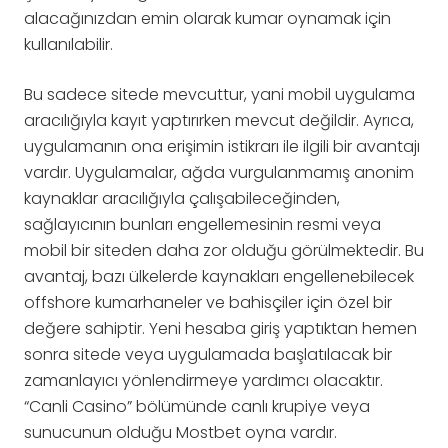
alacağınızdan emin olarak kumar oynamak için
kullanılabilir.
Bu sadece sitede mevcuttur, yani mobil uygulama
aracılığıyla kayıt yaptırırken mevcut değildir. Ayrıca,
uygulamanın ona erişimin istikrarı ile ilgili bir avantajı
vardır. Uygulamalar, ağda vurgulanmamış anonim
kaynaklar aracılığıyla çalışabileceğinden,
sağlayıcının bunları engellemesinin resmi veya
mobil bir siteden daha zor olduğu görülmektedir. Bu
avantaj, bazı ülkelerde kaynakları engellenebilecek
offshore kumarhaneler ve bahisçiler için özel bir
değere sahiptir. Yeni hesaba giriş yaptıktan hemen
sonra sitede veya uygulamada başlatılacak bir
zamanlayıcı yönlendirmeye yardımcı olacaktır.
“Canli Casino” bölümünde canlı krupiye veya
sunucunun olduğu Mostbet oyna vardır.