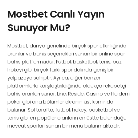
Mostbet Canlı Yayın
Sunuyor Mu?
Mostbet, dünya genelinde birçok spor etkinliğinde
oranlar ve bahis seçenekleri sunan bir online spor
bahis platformudur. Futbol, basketbol, tenis, buz
hokeyi gibi birçok farklı spor dalında geniş bir
yelpazeye sahiptir. Ayrıca, diğer benzer
platformlarla karşılaştırıldığında oldukça rekabetçi
bahis oranları sunar. Line, Reside, Casino ve Holdem
poker gibi ana bölümler ekranın üst kısmında
bulunur. Sol tarafta, futbol, hokey, basketbol ve
tenis gibi en popüler olanların en üstte bulunduğu
mevcut sporları sunan bir menü bulunmaktadır.