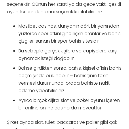
seçenektir. Günün her saati ya da gece vakti, çeşitli
oyun türlerinden birini seçerek katılabilirsiniz.
Mostbet casinos, dünyanın dört bir yanından
yüzlerce spor etkinliğine ilişkin oranlar ve bahis
çizgileri sunan bir spor bahis sitesidir.
Bu sebeple gerçek kişilere ve krupiyelere karşı
oynamak isteği doğabilir.
Bahse girdikten sonra, bahis, kişisel ofisin bahis
geçmişinde bulunabilir – bahisçinin teklif
vermesi durumunda, orada bahiste nakit
ödeme yapabilirsiniz.
Ayrıca birçok dijital slot ve poker oyunu içeren
bir online online casino da mevcuttur.
Şirket ayrıca slot, rulet, baccarat ve poker gibi çok