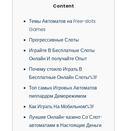
Content
Темы Автоматов на Free-slots
Games
Прогрессивные Слоты
Играйте В Бесплатные Слоты
Онлайн И получайте Опыт
Почему стоило Играть В
Бесплатные Онлайн Слоты%3F
Топ самых Игровых Автоматов
пиппардом Деморежимом
Как Играть На Мобильном%3F
Лучшие Онлайн-казино Со Слот-
автоматами в Настоящие Деньги