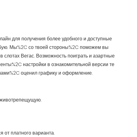
айн для получения более удобного и доступные
любую. Мы%2C со твоей стороны%2C поможем вы
в слотах Вегас. Возможность поиграть и азартные
иенты%2C настройки в ознакомительной версии те
илами%2C оценил графику и оформление.
 животрепещущую.
 от платного варианта.