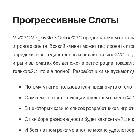
Прогрессивные Слоты
Мы%2C VegasSlotsOnline%2C предоставляем остальны
игрового опыта. Всякий клиент может тестировать и
определиться с единственным онлайн казино%2C тогда
игры и автоматах без денежек и регистрации показа
только%2C что и а полной. Разработчики выпускают
Потому многие пользователи предпочитают слот
Случаем соответствующим фильтром в меню%2C
В некоторых казино список разработчиков игр о
От выбора разновидности будет зависеть%2C в к
И бесплатном режиме вполне можно удовлетвори