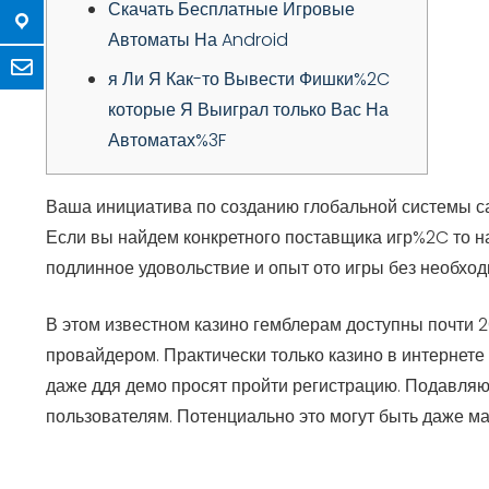
Скачать Бесплатные Игровые
Автоматы На Android
я Ли Я Как-то Вывести Фишки%2C
которые Я Выиграл только Вас На
Автоматах%3F
Ваша инициатива по созданию глобальной системы с
Если вы найдем конкретного поставщика игр%2C то н
подлинное удовольствие и опыт ото игры без необхо
В этом известном казино гемблерам доступны почти 
провайдером. Практически только казино в интернет
даже ддя демо просят пройти регистрацию. Подавля
пользователям. Потенциально это могут быть даже ма