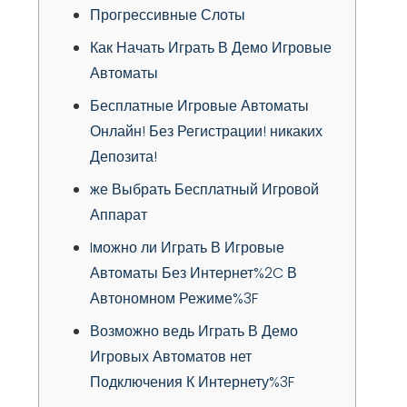
Прогрессивные Слоты
Как Начать Играть В Демо Игровые
Автоматы
Бесплатные Игровые Автоматы
Онлайн! Без Регистрации! никаких
Депозита!
же Выбрать Бесплатный Игровой
Аппарат
Iможно ли Играть В Игровые
Автоматы Без Интернет%2C В
Автономном Режиме%3F
Возможно ведь Играть В Демо
Игровых Автоматов нет
Подключения К Интернету%3F