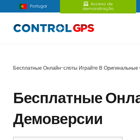
Acceso de
Portugal
demonstração
Бесплатные Онлайн-слоты Играйте В Оригинальные
Бесплатные Онла
Демоверсии