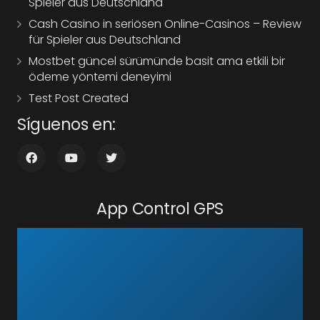
Spieler aus Deutschland
Cash Casino in seriösen Online-Casinos – Review
für Spieler aus Deutschland
Mostbet güncel sürümünde basit ama etkili bir
ödeme yöntemi deneyimi
Test Post Created
Síguenos en:
App Control GPS