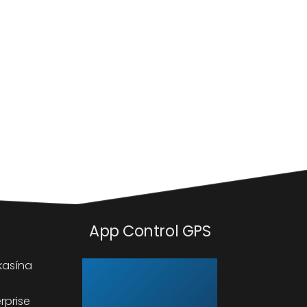
App Control GPS
kasína
rprise