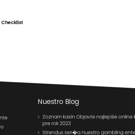
 Checklist
Nuestro Blog
Zoznam kasín Objavte najlepšie online 
ente
pre rok 2023
co
Strendus seri�a nuestro gambling ente