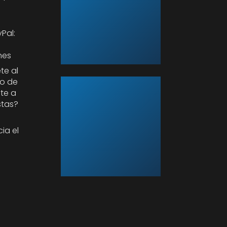
Pal:
o
nes
te al
so de
te a
stas?
ia el